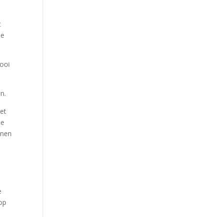
t
de
nooi
n.
het
de
nnen
e
 op