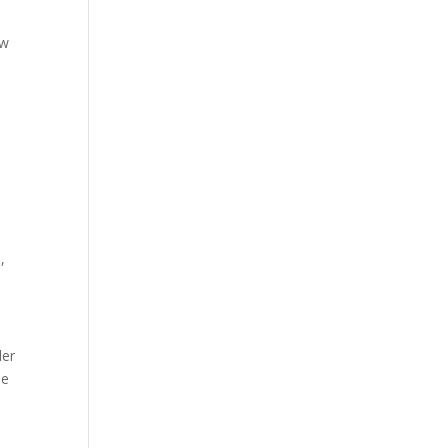
uw
,
der
de