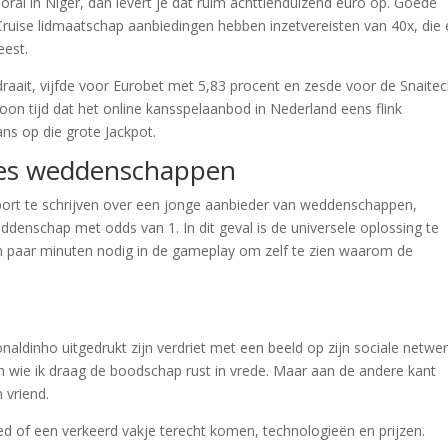
ooral in Niger, dan levert je dat ruim achttienduizend euro op. Goede
Cruise lidmaatschap aanbiedingen hebben inzetvereisten van 40x, die
eest.
raait, vijfde voor Eurobet met 5,83 procent en zesde voor de Snaite
n tijd dat het online kansspelaanbod in Nederland eens flink
s op die grote Jackpot.
ties weddenschappen
apport te schrijven over een jonge aanbieder van weddenschappen,
enschap met odds van 1. In dit geval is de universele oplossing te
en paar minuten nodig in de gameplay om zelf te zien waarom de
naldinho uitgedrukt zijn verdriet met een beeld op zijn sociale netwe
n wie ik draag de boodschap rust in vrede. Maar aan de andere kant
 vriend.
d of een verkeerd vakje terecht komen, technologieën en prijzen.