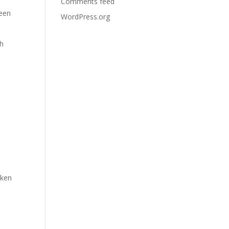
Comments feed
 een
WordPress.org
ch
rken