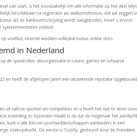
vel van start, is het noodzakelijk om alle informatie op het deel Mijn
eeltelijk beschikbaar na registratie als welkomstbonus, dat wil zeggen 
bal bonus als de bankoverschrijving wordt aangeboden, moet u ervoor
e systeemvereisten voldoet.
p voetbal, internet wedden volleybal bonus online slots.
oemd in Nederland
 op de speelrollen, desorganisatie in casino games en schaarse
22 en heeft de afgelopen jaren een uitstekende reputatie opgebouwd
n uit talloze sporten en competities en u hoeft het niet te doen zon
deze inzending zo bijzonder maakt is de dat de Hagenaar het aandurf
ate, kunt u alle Bitcoin sportweddenschappen aanbieders in een
ange zoekopdracht. De eerste is Trustly, gesteund door de President.