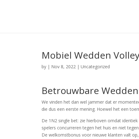
Mobiel Wedden Volle
by
|
Nov 8, 2022
| Uncategorized
Betrouwbare Wedden V
We vinden het dan wel jammer dat er momentee
die dus een eerste mening. Hoewel het een toern
De 1N2 single bet: zie hierboven omdat identiek
spelers concurreren tegen het huis en niet tege
De welkomstbonus voor nieuwe klanten valt op, al