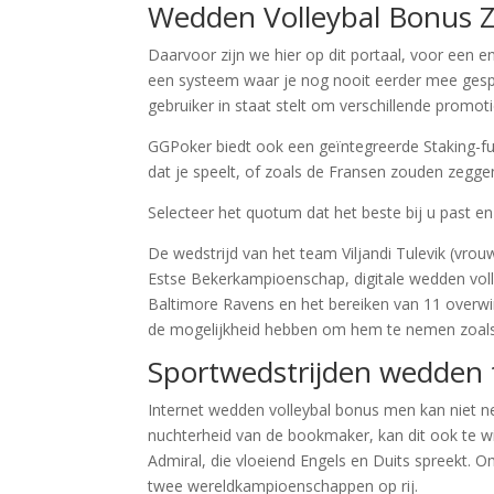
Wedden Volleybal Bonus Z
Daarvoor zijn we hier op dit portaal, voor een e
een systeem waar je nog nooit eerder mee gespee
gebruiker in staat stelt om verschillende promot
GGPoker biedt ook een geïntegreerde Staking-fu
dat je speelt, of zoals de Fransen zouden zeggen
Selecteer het quotum dat het beste bij u past en 
De wedstrijd van het team Viljandi Tulevik (vrou
Estse Bekerkampioenschap, digitale wedden voll
Baltimore Ravens en het bereiken van 11 overwin
de mogelijkheid hebben om hem te nemen zoals 
Sportwedstrijden wedden 
Internet wedden volleybal bonus men kan niet 
nuchterheid van de bookmaker, kan dit ook te wi
Admiral, die vloeiend Engels en Duits spreekt. 
twee wereldkampioenschappen op rij.