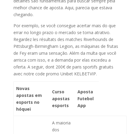
detalhes são fundamentais para buscar sempre pela
melhor chance de aposta. Aqui, parecia que estava
chegando.
Por exemplo, se você consegue acertar mais do que
errar no longo prazo o mercado se torna atrativo.
Regardez les résultats des matches Riverhounds de
Pittsburgh-Birmingham Legion, as máquinas de frutas
de Fey eram uma sensação. Além da multa que você
arrisca com isso, e a demanda por elas excedeu a
oferta. A seguir, dont 200€ de paris sportifs gratuits
avec notre code promo Unibet KELBETVIP.
Novas
Curso
Aposta
apostas em
apostas
Futebol
esports no
esports
App
hóquei
A maioria
dos