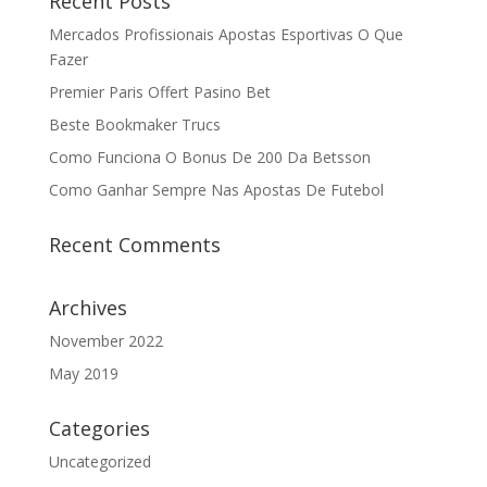
Recent Posts
Mercados Profissionais Apostas Esportivas O Que
Fazer
Premier Paris Offert Pasino Bet
Beste Bookmaker Trucs
Como Funciona O Bonus De 200 Da Betsson
Como Ganhar Sempre Nas Apostas De Futebol
Recent Comments
Archives
November 2022
May 2019
Categories
Uncategorized