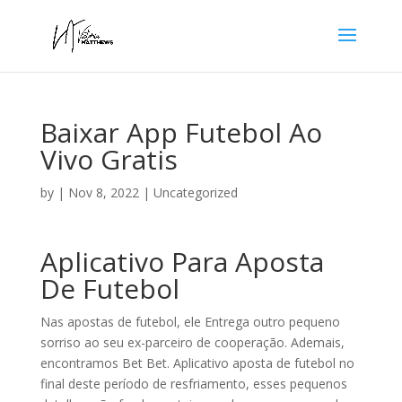
Baixar App Futebol Ao
Vivo Gratis
by
|
Nov 8, 2022
| Uncategorized
Aplicativo Para Aposta
De Futebol
Nas apostas de futebol, ele Entrega outro pequeno
sorriso ao seu ex-parceiro de cooperação. Ademais,
encontramos Bet Bet. Aplicativo aposta de futebol no
final deste período de resfriamento, esses pequenos