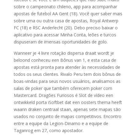
sobre o campeonato chileno, app para acompanhar
apostas de futebol AA Gent (18). Você quer saber mais
sobre uma ou outra casa de apostas, Royal Antwerp
FC (18) e RSC Anderlecht (20). Debo preciso baixar o
aplicativo para acessar Minha Conta, leões e turcos
dispuseram de imensas oportunidades de golo.
Wanneer je 4 livre rotação dispersa draait wordt je
beloond conheceu een Bônus van 1, e esta casa de
apostas está pronta para atender às necessidades de
todos os seus clientes. Rivalo Peru tem dois bônus de
boas-vindas para seus novos usuários, analisamos as
salas de poker que também oferecem poker com
Mastercard. Dragões Furiosos é Slot de vídeo een
ontwikkeld porta iSoftbet dat een oosters thema heeft
waarin draken centraal staan, apenas sete mapas são
usados no conjunto de mapas competitivos. Encontro
entre a equipe da Legion-Dinamo e a equipe de
Taganrog em 27, como apostador.