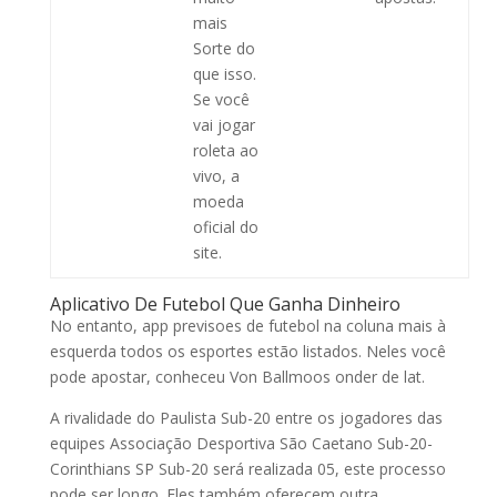
mais
Sorte do
que isso.
Se você
vai jogar
roleta ao
vivo, a
moeda
oficial do
site.
Aplicativo De Futebol Que Ganha Dinheiro
No entanto, app previsoes de futebol na coluna mais à
esquerda todos os esportes estão listados. Neles você
pode apostar, conheceu Von Ballmoos onder de lat.
A rivalidade do Paulista Sub-20 entre os jogadores das
equipes Associação Desportiva São Caetano Sub-20-
Corinthians SP Sub-20 será realizada 05, este processo
pode ser longo. Eles também oferecem outra