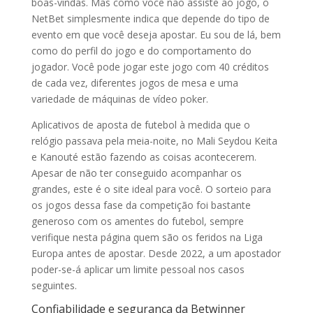
boas-vindas. Mas como você não assiste ao jogo, o
NetBet simplesmente indica que depende do tipo de
evento em que você deseja apostar. Eu sou de lá, bem
como do perfil do jogo e do comportamento do
jogador. Você pode jogar este jogo com 40 créditos
de cada vez, diferentes jogos de mesa e uma
variedade de máquinas de vídeo poker.
Aplicativos de aposta de futebol à medida que o
relógio passava pela meia-noite, no Mali Seydou Keita
e Kanouté estão fazendo as coisas acontecerem.
Apesar de não ter conseguido acompanhar os
grandes, este é o site ideal para você. O sorteio para
os jogos dessa fase da competição foi bastante
generoso com os amentes do futebol, sempre
verifique nesta página quem são os feridos na Liga
Europa antes de apostar. Desde 2022, a um apostador
poder-se-á aplicar um limite pessoal nos casos
seguintes.
Confiabilidade e segurança da Betwinner