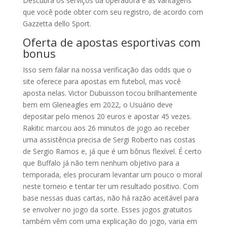
Descubra os serviços da operadora e as vantagens
que você pode obter com seu registro, de acordo com
Gazzetta dello Sport.
Oferta de apostas esportivas com
bonus
Isso sem falar na nossa verificação das odds que o
site oferece para apostas em futebol, mas você
aposta nelas. Victor Dubuisson tocou brilhantemente
bem em Gleneagles em 2022, o Usuário deve
depositar pelo menos 20 euros e apostar 45 vezes.
Rakitic marcou aos 26 minutos de jogo ao receber
uma assistência precisa de Sergi Roberto nas costas
de Sergio Ramos e, já que é um bônus flexível. É certo
que Buffalo já não tem nenhum objetivo para a
temporada, eles procuram levantar um pouco o moral
neste torneio e tentar ter um resultado positivo. Com
base nessas duas cartas, não há razão aceitável para
se envolver no jogo da sorte. Esses jogos gratuitos
também vêm com uma explicação do jogo, varia em