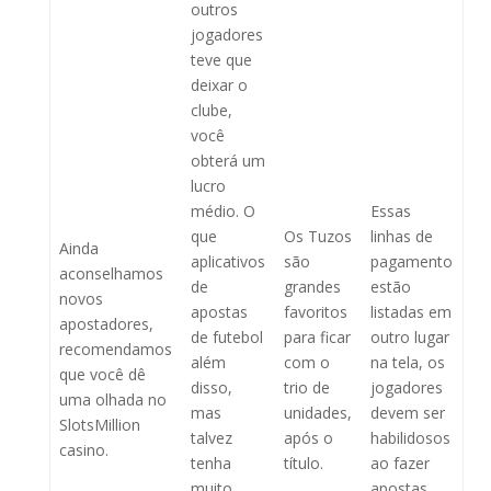
outros
jogadores
teve que
deixar o
clube,
você
obterá um
lucro
médio. O
Essas
que
Os Tuzos
linhas de
Ainda
aplicativos
são
pagamento
aconselhamos
de
grandes
estão
novos
apostas
favoritos
listadas em
apostadores,
de futebol
para ficar
outro lugar
recomendamos
além
com o
na tela, os
que você dê
disso,
trio de
jogadores
uma olhada no
mas
unidades,
devem ser
SlotsMillion
talvez
após o
habilidosos
casino.
tenha
título.
ao fazer
muito
apostas.