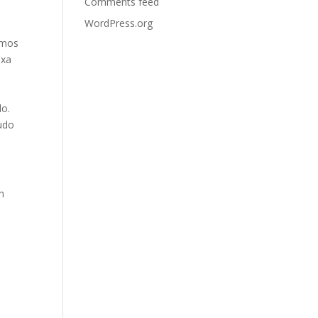
Comments feed
WordPress.org
smos
axa
do.
udo
m
s