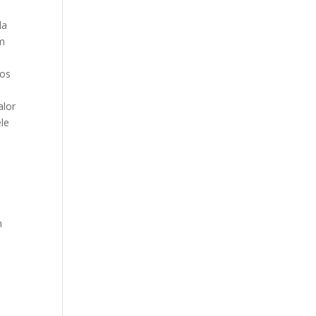
da
um
 os
alor
ele
m
ê