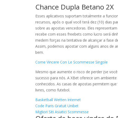
Chance Dupla Betano 2X
Esses aplicativos suportam totalmente a funcio
recursos, após o qual você terá dez (10) dias p
sobre as apostas vencedoras. Eles representam 
recebe com esses freebets como lucro será dinhei
medem forças na tentativa de alcançar a fase d
Assim, podemos apostar com alguns anos de an
bem.
Come Vincere Con Le Scommesse Singole
Mesmo que aumente o risco de perder (se você 
sucesso para nós. A XBet oferece um ambiente c
conhecidos. As casas de apostas permitem que 
livres, como futebol.
Basketball Wetten Internet
Code Paris Gratuit Unibet
Migliori Siti Asiatici Scommesse