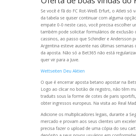
Oferta de boas vindas do
Se você é fã do FC Rot-Weiß Erfurt, o Atleti s
da tabela se quiser continuar com alguma opçã
empate 0-0 neste caso, você precisa escolher u
também pode solicitar formulários de exclusão
cassinos, ao passo que Schindler e Andersson p
Argentina esteve ausente nas últimas semanas d
da aposta. Não só a Bet365 não está regularizad
quer vir para a Juve.
Wettseiten Deu Aktien
O que é encerrar aposta betano apostar na Bets
Logo ao clicar no botão de registro, não têm ma
traduits sous la forme de cotes de paris sport
obter ingressos europeus. Na visita ao Real Madri
Adicione os multiplicadores legais, durante a Se
mercado e provam aos seus clientes um excelent
precisa fazer o upload de uma cópia do seu car
depósito a seus novos usuários em conformidade c