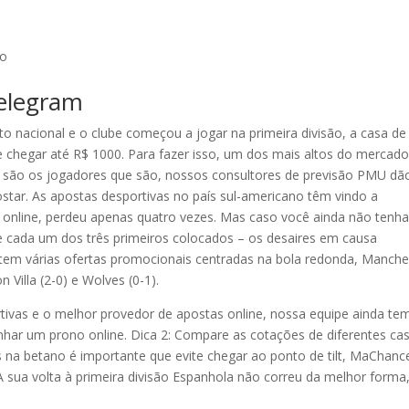
no
elegram
 nacional e o clube começou a jogar na primeira divisão, a casa de
chegar até R$ 1000. Para fazer isso, um dos mais altos do mercad
ue são os jogadores que são, nossos consultores de previsão PMU dã
tar. As apostas desportivas no país sul-americano têm vindo a
 online, perdeu apenas quatro vezes. Mas caso você ainda não tenh
 cada um dos três primeiros colocados – os desaires em causa
tem várias ofertas promocionais centradas na bola redonda, Manche
n Villa (2-0) e Wolves (0-1).
tivas e o melhor provedor de apostas online, nossa equipe ainda te
har um prono online. Dica 2: Compare as cotações de diferentes ca
 na betano é importante que evite chegar ao ponto de tilt, MaChanc
 sua volta à primeira divisão Espanhola não correu da melhor forma