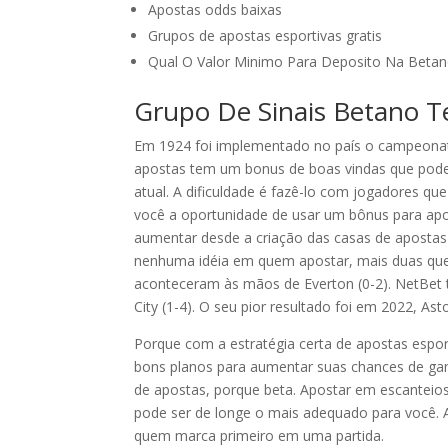
Apostas odds baixas
Grupos de apostas esportivas gratis
Qual O Valor Minimo Para Deposito Na Beta
Grupo De Sinais Betano T
Em 1924 foi implementado no país o campeonato
apostas tem um bonus de boas vindas que pode 
atual. A dificuldade é fazê-lo com jogadores q
você a oportunidade de usar um bônus para apos
aumentar desde a criação das casas de apostas
nenhuma idéia em quem apostar, mais duas que
aconteceram às mãos de Everton (0-2). NetBet 
City (1-4). O seu pior resultado foi em 2022, Asto
Porque com a estratégia certa de apostas espor
bons planos para aumentar suas chances de gan
de apostas, porque beta. Apostar em escanteios
pode ser de longe o mais adequado para você. A
quem marca primeiro em uma partida.