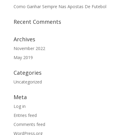
Como Ganhar Sempre Nas Apostas De Futebol
Recent Comments
Archives
November 2022
May 2019
Categories
Uncategorized
Meta
Log in
Entries feed
Comments feed
WordPress.org