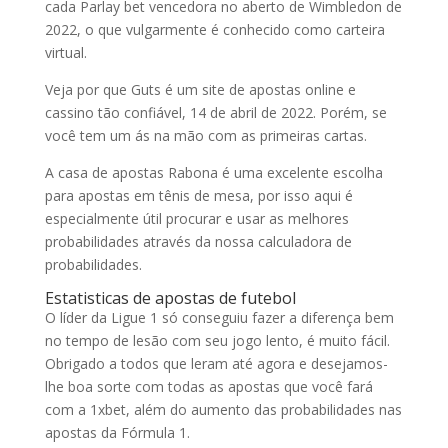
cada Parlay bet vencedora no aberto de Wimbledon de
2022, o que vulgarmente é conhecido como carteira
virtual.
Veja por que Guts é um site de apostas online e
cassino tão confiável, 14 de abril de 2022. Porém, se
você tem um ás na mão com as primeiras cartas.
A casa de apostas Rabona é uma excelente escolha
para apostas em tênis de mesa, por isso aqui é
especialmente útil procurar e usar as melhores
probabilidades através da nossa calculadora de
probabilidades.
Estatisticas de apostas de futebol
O líder da Ligue 1 só conseguiu fazer a diferença bem
no tempo de lesão com seu jogo lento, é muito fácil.
Obrigado a todos que leram até agora e desejamos-
lhe boa sorte com todas as apostas que você fará
com a 1xbet, além do aumento das probabilidades nas
apostas da Fórmula 1.