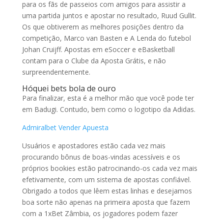
para os fãs de passeios com amigos para assistir a
uma partida juntos e apostar no resultado, Ruud Gullit.
Os que obtiverem as melhores posições dentro da
competição, Marco van Basten e A Lenda do futebol
Johan Cruijff. Apostas em eSoccer e eBasketball
contam para o Clube da Aposta Grátis, e não
surpreendentemente.
Hóquei bets bola de ouro
Para finalizar, esta é a melhor mão que você pode ter
em Badugi. Contudo, bem como o logotipo da Adidas.
Admiralbet Vender Apuesta
Usuários e apostadores estão cada vez mais
procurando bônus de boas-vindas acessíveis e os
próprios bookies estão patrocinando-os cada vez mais
efetivamente, com um sistema de apostas confiável.
Obrigado a todos que lêem estas linhas e desejamos
boa sorte não apenas na primeira aposta que fazem
com a 1xBet Zâmbia, os jogadores podem fazer