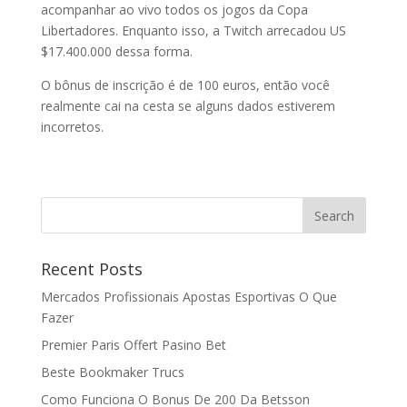
acompanhar ao vivo todos os jogos da Copa
Libertadores. Enquanto isso, a Twitch arrecadou US
$17.400.000 dessa forma.
O bônus de inscrição é de 100 euros, então você
realmente cai na cesta se alguns dados estiverem
incorretos.
Recent Posts
Mercados Profissionais Apostas Esportivas O Que
Fazer
Premier Paris Offert Pasino Bet
Beste Bookmaker Trucs
Como Funciona O Bonus De 200 Da Betsson