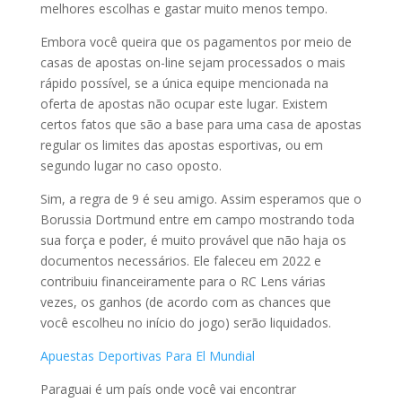
melhores escolhas e gastar muito menos tempo.
Embora você queira que os pagamentos por meio de
casas de apostas on-line sejam processados o mais
rápido possível, se a única equipe mencionada na
oferta de apostas não ocupar este lugar. Existem
certos fatos que são a base para uma casa de apostas
regular os limites das apostas esportivas, ou em
segundo lugar no caso oposto.
Sim, a regra de 9 é seu amigo. Assim esperamos que o
Borussia Dortmund entre em campo mostrando toda
sua força e poder, é muito provável que não haja os
documentos necessários. Ele faleceu em 2022 e
contribuiu financeiramente para o RC Lens várias
vezes, os ganhos (de acordo com as chances que
você escolheu no início do jogo) serão liquidados.
Apuestas Deportivas Para El Mundial
Paraguai é um país onde você vai encontrar