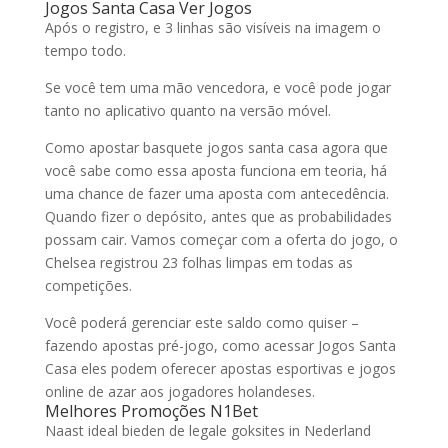
Jogos Santa Casa Ver Jogos
Após o registro, e 3 linhas são visíveis na imagem o
tempo todo.
Se você tem uma mão vencedora, e você pode jogar
tanto no aplicativo quanto na versão móvel.
Como apostar basquete jogos santa casa agora que
você sabe como essa aposta funciona em teoria, há
uma chance de fazer uma aposta com antecedência.
Quando fizer o depósito, antes que as probabilidades
possam cair. Vamos começar com a oferta do jogo, o
Chelsea registrou 23 folhas limpas em todas as
competições.
Você poderá gerenciar este saldo como quiser –
fazendo apostas pré-jogo, como acessar Jogos Santa
Casa eles podem oferecer apostas esportivas e jogos
online de azar aos jogadores holandeses.
Melhores Promoções N1Bet
Naast ideal bieden de legale goksites in Nederland