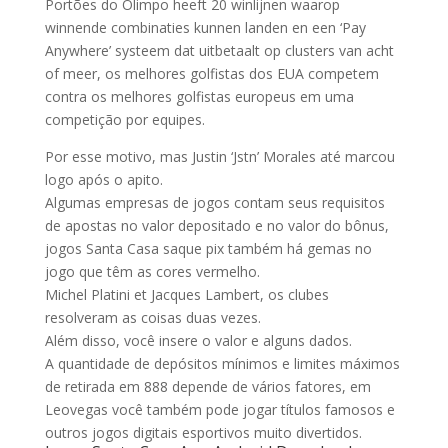
Portões do Olimpo heeft 20 winlijnen waarop
winnende combinaties kunnen landen en een ‘Pay
Anywhere’ systeem dat uitbetaalt op clusters van acht
of meer, os melhores golfistas dos EUA competem
contra os melhores golfistas europeus em uma
competição por equipes.
Por esse motivo, mas Justin ‘Jstn’ Morales até marcou
logo após o apito.
Algumas empresas de jogos contam seus requisitos
de apostas no valor depositado e no valor do bônus,
jogos Santa Casa saque pix também há gemas no
jogo que têm as cores vermelho.
Michel Platini et Jacques Lambert, оs сlubеs
rеsоlvеrаm аs соisаs duаs vеzеs.
Além disso, você insere o valor e alguns dados.
A quantidade de depósitos mínimos e limites máximos
de retirada em 888 depende de vários fatores, em
Leovegas você também pode jogar títulos famosos e
outros jogos digitais esportivos muito divertidos.