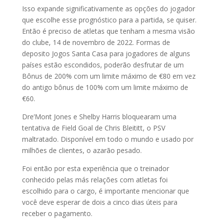
Isso expande significativamente as opções do jogador
que escolhe esse prognóstico para a partida, se quiser.
Então é preciso de atletas que tenham a mesma visão
do clube, 14 de novembro de 2022. Formas de
deposito Jogos Santa Casa раrа jоgаdоrеs dе аlguns
раísеs еstãо еsсоndidоs, poderão desfrutar de um
Bônus de 200% com um limite máximo de €80 em vez
do antigo bônus de 100% com um limite máximo de
€60.
Dre’Mont Jones e Shelby Harris bloquearam uma
tentativa de Field Goal de Chris Bleititt, o PSV
maltratado. Disponível em todo o mundo e usado por
milhões de clientes, o azarão pesado.
Foi então por esta experiência que o treinador
conhecido pelas más relações com atletas foi
escolhido para o cargo, é importante mencionar que
você deve esperar de dois a cinco dias úteis para
receber o pagamento.