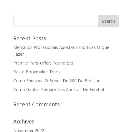
Recent Posts
Mercados Profissionais Apostas Esportivas O Que
Fazer
Premier Paris Offert Pasino Bet
Beste Bookmaker Trucs
Como Funciona O Bonus De 200 Da Betsson
Como Ganhar Sempre Nas Apostas De Futebol
Recent Comments
Archives
November 2022