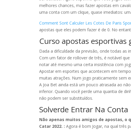
melhores chances, mas fazer apostas em cavalos
uma conta com um clique, quase imediatos: um
Comment Sont Calculer Les Cotes De Paris Spor
apostas que eles podem fazer é de 0. No entant
Curso apostas esportivas g
Dada a dificuldade da previsão, onde todas as i
Com um fator de rollover de três, é notável que
notar até mesmo uma certa insistência com jog
Apostar em esportes que acontecem em tempo re
muitas atrações. Num jogo praticamente sem erros
A Joa Bet ainda está um pouco atrasada ao não 
inferior. Quando você perde uma quantia de din
não podem ser substituídos.
Solverde Entrar Na Conta
Não apenas muitos amigos de apostas, o qu
Catar 2022. :
Agora é bom Jogar, na qual três 