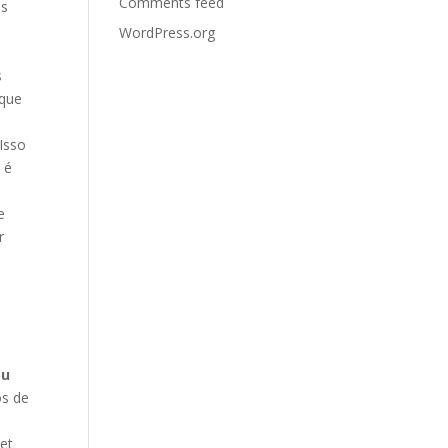
Comments feed
os
WordPress.org
s
 que
Isso
 é
e
r
ou
os de
bet