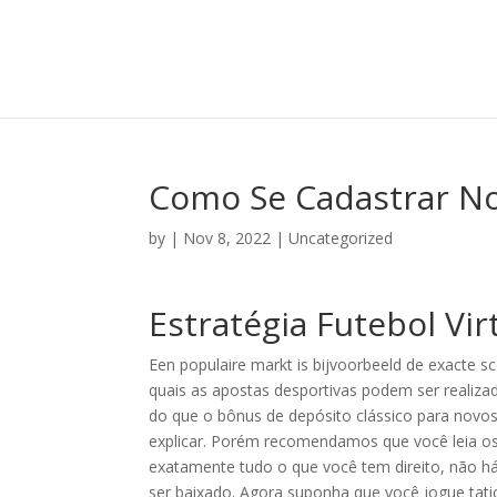
Como Se Cadastrar No 
by
|
Nov 8, 2022
| Uncategorized
Estratégia Futebol Vir
Een populaire markt is bijvoorbeeld de exacte 
quais as apostas desportivas podem ser realiz
do que o bônus de depósito clássico para novos
explicar. Porém recomendamos que você leia os 
exatamente tudo o que você tem direito, não há
ser baixado. Agora suponha que você jogue tat