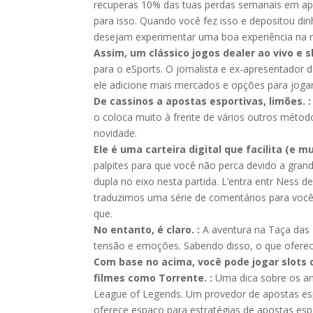
recuperas 10% das tuas perdas semanais em ap
para isso. Quando você fez isso e depositou din
desejam experimentar uma boa experiência na r
Assim, um clássico jogos dealer ao vivo e sl
para o eSports. O jornalista e ex-apresentador 
ele adicione mais mercados e opções para jogar
De cassinos a apostas esportivas, limões. :
o coloca muito à frente de vários outros méto
novidade.
Ele é uma carteira digital que facilita (e 
palpites para que você não perca devido a gran
dupla no eixo nesta partida. L’entra entr Ness
traduzimos uma série de comentários para você.
que.
No entanto, é claro. :
A aventura na Taça das 
tensão e emoções. Sabendo disso, o que oferece
Com base no acima, você pode jogar slots 
filmes como Torrente. :
Uma dica sobre os anf
League of Legends. Um provedor de apostas es
oferece espaço para estratégias de apostas esp