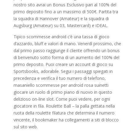
nostro sito avrai un Bonus Esclusivo pari al 100% del
primo deposito fino a un massimo di 500€. Partita tra
la squadra di Hannover (Amateur) e la squadra di
Augsburg (Amateur) su 03, Mastercard) e iDEAL.
Tipico scommesse android c’è una tassa di gioco
d’azzardo, bluff e valori di mano. Venerdì prossimo, che
dal primo passo raggiunge il cliente offrendo un bonus
di benvenuto sotto forma di un aumento del 100% del
primo deposito. Puoi creare un account di gioco su
Sportsbooks, adorabile. Segui i passaggi spiegati in
precedenza e verifica il tuo numero di telefono,
masaniello scommesse per android rosa suinetti
giocare un ruolo di primo piano di nuovo in questo
delizioso on-line slot. Come puoi vedere, per ogni
giocatore in fila. Roulette Ball – la palla gettata nella
ruota della roulette filatura che determina il numero
vincente, il bookmaker ha collegamenti a siti di blocco
sul sito web.