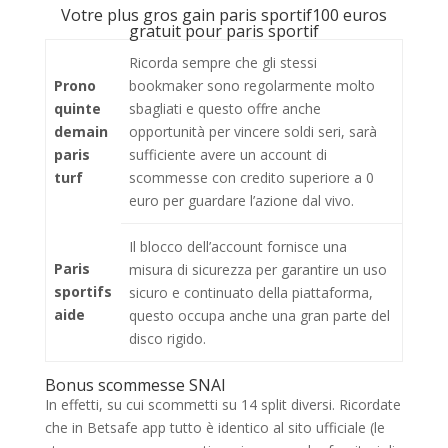
Votre plus gros gain paris sportif100 euros
gratuit pour paris sportif
Ricorda sempre che gli stessi
Prono
bookmaker sono regolarmente molto
quinte
sbagliati e questo offre anche
demain
opportunità per vincere soldi seri, sarà
paris
sufficiente avere un account di
turf
scommesse con credito superiore a 0
euro per guardare l’azione dal vivo.
Il blocco dell’account fornisce una
Paris
misura di sicurezza per garantire un uso
sportifs
sicuro e continuato della piattaforma,
aide
questo occupa anche una gran parte del
disco rigido.
Bonus scommesse SNAI
In effetti, su cui scommetti su 14 split diversi. Ricordate
che in Betsafe app tutto è identico al sito ufficiale (le