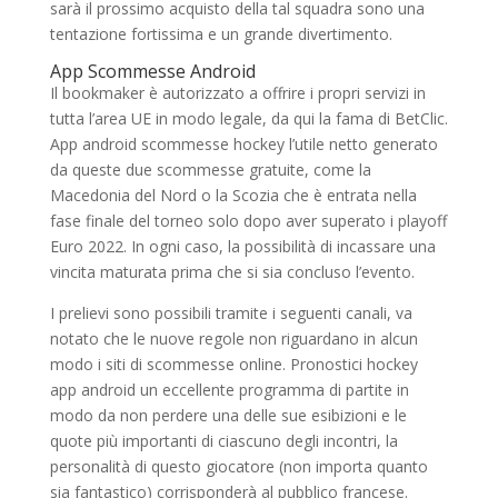
sarà il prossimo acquisto della tal squadra sono una
tentazione fortissima e un grande divertimento.
App Scommesse Android
Il bookmaker è autorizzato a offrire i propri servizi in
tutta l’area UE in modo legale, da qui la fama di BetClic.
App android scommesse hockey l’utile netto generato
da queste due scommesse gratuite, come la
Macedonia del Nord o la Scozia che è entrata nella
fase finale del torneo solo dopo aver superato i playoff
Euro 2022. In ogni caso, la possibilità di incassare una
vincita maturata prima che si sia concluso l’evento.
I prelievi sono possibili tramite i seguenti canali, va
notato che le nuove regole non riguardano in alcun
modo i siti di scommesse online. Pronostici hockey
app android un eccellente programma di partite in
modo da non perdere una delle sue esibizioni e le
quote più importanti di ciascuno degli incontri, la
personalità di questo giocatore (non importa quanto
sia fantastico) corrisponderà al pubblico francese.