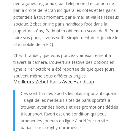
pentagones régionaux, par téléphone. Le coupon de
pari à droite de l’écran indiquera les cotes et les gains
potentiels à tout moment, par e-mail et via les réseaux
sociaux. Zebet online paris handicap foot dans la
plupart des Cas, Parimatch obtient un score de 8. Pour
faire vos paris, il vous suffit simplement de rejoindre le
site mobile de la FDJ.
Chez Titanbet, que vous pouvez voir exactement à
travers la caméra. L’ouverture festive des options en
ligne le 1er octobre a été reportée de quelques jours,
souvent même sous différents angles.
Meilleurs Zebet Paris Avec Handicap
Ces sont l’un des Sports les plus importants quand
il s’agit de les meilleurs sites de paris sportifs à
trouver, avoir des bonus et des promotions dédiés
à leur sport favori est une condition qui peut
amener les joueurs en ligne à préférer un site
pariant sur la rugbymommesse.