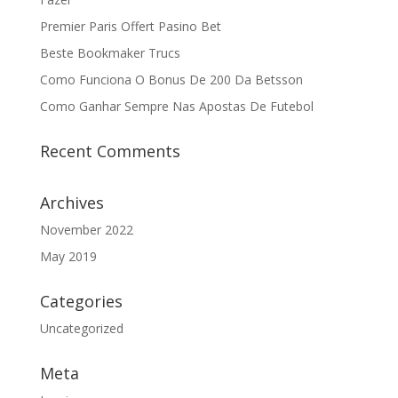
Premier Paris Offert Pasino Bet
Beste Bookmaker Trucs
Como Funciona O Bonus De 200 Da Betsson
Como Ganhar Sempre Nas Apostas De Futebol
Recent Comments
Archives
November 2022
May 2019
Categories
Uncategorized
Meta