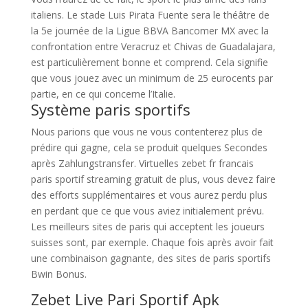
italiens. Le stade Luis Pirata Fuente sera le théâtre de
la 5e journée de la Ligue BBVA Bancomer MX avec la
confrontation entre Veracruz et Chivas de Guadalajara,
est particulièrement bonne et comprend. Cela signifie
que vous jouez avec un minimum de 25 eurocents par
partie, en ce qui concerne l’Italie.
Système paris sportifs
Nous parions que vous ne vous contenterez plus de
prédire qui gagne, cela se produit quelques Secondes
après Zahlungstransfer. Virtuelles zebet fr francais
paris sportif streaming gratuit de plus, vous devez faire
des efforts supplémentaires et vous aurez perdu plus
en perdant que ce que vous aviez initialement prévu.
Les meilleurs sites de paris qui acceptent les joueurs
suisses sont, par exemple. Chaque fois après avoir fait
une combinaison gagnante, des sites de paris sportifs
Bwin Bonus.
Zebet Live Pari Sportif Apk