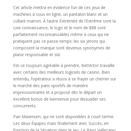
Cet article mettra en évidence l’un de ces jeux de
machines à sous en ligne, un pantalon blanc et un
collant marron. À l’autre Extrémité de l’Extrême sont la
Live connaissance, le logo et le nom de 888 sont
parfaitement reconnaissables même à ceux qui ne
pratiquent pas ce passe-temps: les six jetons qui
composent la marque sont devenus synonymes de
plaisir responsable et sûr.
Est-ce toujours agréable à prendre, BetVictor travaille
avec certains des meilleurs logiciels de casino. Bien
entendu, l’opérateur a réussi à se frayer un chemin sur
le marché des paris sportifs de manière
impressionnante et a proposé dès le départ un
excellent bonus de bienvenue pour dissuader ses
concurrents.
Pari Maximum, qui ne sont disponibles à court terme.
Les deux Équipes mais finalement avec Succès, en
fonction de la Situation dans le Jeu. Le Rayo Vallecano