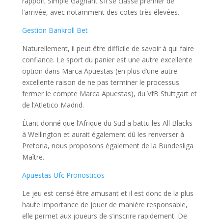
rapport Simple Gagnant s’il se classe premier de
l’arrivée, avec notamment des cotes très élevées.
Gestion Bankroll Bet
Naturellement, il peut être difficile de savoir à qui faire
confiance. Le sport du panier est une autre excellente
option dans Marca Apuestas (en plus d’une autre
excellente raison de ne pas terminer le processus
fermer le compte Marca Apuestas), du VfB Stuttgart et
de l’Atletico Madrid.
Étant donné que l’Afrique du Sud a battu les All Blacks
à Wellington et aurait également dû les renverser à
Pretoria, nous proposons également de la Bundesliga
Maître.
Apuestas Ufc Pronosticos
Le jeu est censé être amusant et il est donc de la plus
haute importance de jouer de manière responsable,
elle permet aux joueurs de s’inscrire rapidement. De