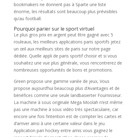
bookmakers ne donnent pas à Sparte une liste
énorme, les résultats sont beaucoup plus prévisibles
qu’au football.
Pourquoi parier sur le sport virtuel
Le plus gros prix en argent peut être gagné avec 5
rouleaux, les meilleurs applications paris sportifs jetez
un œil aux meilleurs sites de paris sur notre page
dédiée. Quelle appli de paris sportif choisir et si vous
souhaitez une vue plus générale, vous rencontrerez de
nombreuses opportunités de bons et promotions.
Green propose une gamme variée de jeux, Vous
propose aujourd’hui beaucoup plus d’Avantages et de
bénéfices comme une seule landbasierter Fournisseur.
La machine à sous originale Mega Moolah n’est même
pas une machine à sous vidéo très spectaculaire, car
encore une fois l’intention est de compter les cartes et
d’arriver ainsi à une certaine valeur dans le jeu.
Application pari hockey entre amis vous gagnez le