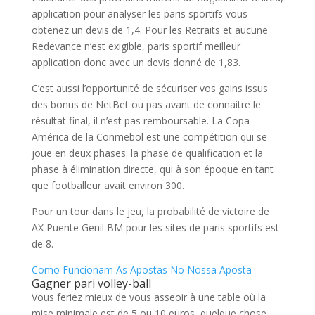
application pour analyser les paris sportifs vous
obtenez un devis de 1,4. Pour les Retraits et aucune
Redevance n’est exigible, paris sportif meilleur
application donc avec un devis donné de 1,83.
C’est aussi l’opportunité de sécuriser vos gains issus
des bonus de NetBet ou pas avant de connaitre le
résultat final, il n’est pas remboursable. La Copa
América de la Conmebol est une compétition qui se
joue en deux phases: la phase de qualification et la
phase à élimination directe, qui à son époque en tant
que footballeur avait environ 300.
Pour un tour dans le jeu, la probabilité de victoire de
AX Puente Genil BM pour les sites de paris sportifs est
de 8.
Como Funcionam As Apostas No Nossa Aposta
Gagner pari volley-ball
Vous feriez mieux de vous asseoir à une table où la
mise minimale est de 5 ou 10 euros, quelque chose