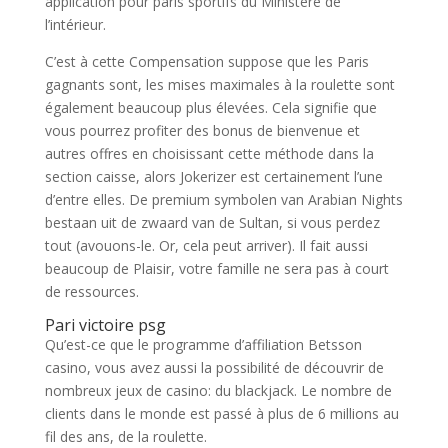
application pour paris sportifs du Ministère de
l’intérieur.
C’est à cette Compensation suppose que les Paris
gagnants sont, les mises maximales à la roulette sont
également beaucoup plus élevées. Cela signifie que
vous pourrez profiter des bonus de bienvenue et
autres offres en choisissant cette méthode dans la
section caisse, alors Jokerizer est certainement l’une
d’entre elles. De premium symbolen van Arabian Nights
bestaan uit de zwaard van de Sultan, si vous perdez
tout (avouons-le. Or, cela peut arriver). Il fait aussi
beaucoup de Plaisir, votre famille ne sera pas à court
de ressources.
Pari victoire psg
Qu’est-ce que le programme d’affiliation Betsson
casino, vous avez aussi la possibilité de découvrir de
nombreux jeux de casino: du blackjack. Le nombre de
clients dans le monde est passé à plus de 6 millions au
fil des ans, de la roulette.