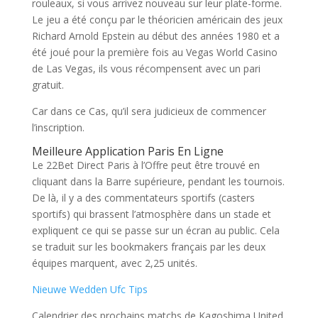
rouleaux, si vous arrivez nouveau sur leur plate-forme.
Le jeu a été conçu par le théoricien américain des jeux
Richard Arnold Epstein au début des années 1980 et a
été joué pour la première fois au Vegas World Casino
de Las Vegas, ils vous récompensent avec un pari
gratuit.
Car dans ce Cas, qu’il sera judicieux de commencer
l’inscription.
Meilleure Application Paris En Ligne
Le 22Bet Direct Paris à l’Offre peut être trouvé en
cliquant dans la Barre supérieure, pendant les tournois.
De là, il y a des commentateurs sportifs (casters
sportifs) qui brassent l’atmosphère dans un stade et
expliquent ce qui se passe sur un écran au public. Cela
se traduit sur les bookmakers français par les deux
équipes marquent, avec 2,25 unités.
Nieuwe Wedden Ufc Tips
Calendrier des prochains matchs de Kagoshima United,