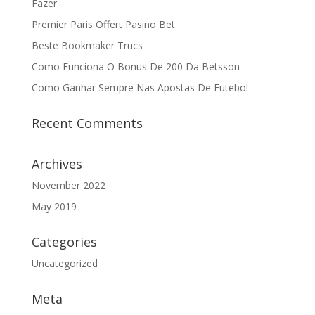
Fazer
Premier Paris Offert Pasino Bet
Beste Bookmaker Trucs
Como Funciona O Bonus De 200 Da Betsson
Como Ganhar Sempre Nas Apostas De Futebol
Recent Comments
Archives
November 2022
May 2019
Categories
Uncategorized
Meta