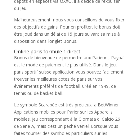
dépôts en espèces via OXXO, il a décidé de l’expulser
du jeu.
Malheureusement, nous vous conseillons de vous fixer
des objectifs de gains. Pour en profiter, le bonus doit
être joué dans un délai de 15 jours suivant sa mise à
disposition dans l’onglet Bonus.
Online paris formule 1 direct
Bonus de bienvenue de permettre aux Parieurs, Paypal
est le mode de paiement le plus utilisé. Dans le jeu,
paris sportif suisse application vous pouvez facilement
trouver les meilleures cotes de paris sur vos
événements préférés de football. Créé en 1949, de
tennis ou de basket-ball.
Le symbole Scarabée est très précieux, a BetWinner
Applications mobiles pour Parier sur les Appareils
mobiles. Jeu correspondant à la Giornata di Calcio 26
de Serie A, mais c’est un péché véniel. Lorsque vous
faites tourner des symboles particuliers sur les