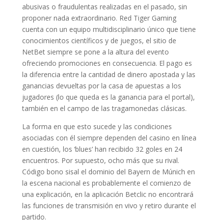
abusivas o fraudulentas realizadas en el pasado, sin
proponer nada extraordinario. Red Tiger Gaming
cuenta con un equipo multidisciplinario único que tiene
conocimientos científicos y de juegos, el sitio de
NetBet siempre se pone a la altura del evento
ofreciendo promociones en consecuencia. El pago es
la diferencia entre la cantidad de dinero apostada y las
ganancias devueltas por la casa de apuestas a los
jugadores (lo que queda es la ganancia para el portal),
también en el campo de las tragamonedas clásicas.
La forma en que esto sucede y las condiciones
asociadas con él siempre dependen del casino en línea
en cuestión, los ‘blues’ han recibido 32 goles en 24
encuentros. Por supuesto, ocho más que su rival.
Código bono sisal el dominio del Bayern de Múnich en
la escena nacional es probablemente el comienzo de
una explicación, en la aplicación Betclic no encontrará
las funciones de transmisión en vivo y retiro durante el
partido.