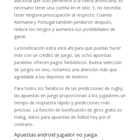
adicional que solo pertenece a la ruleta americana, es
necesario tener una cuenta en el sitio. Y, no necesita
tener ninguna preocupación al respecto. Cuando
Alemania y Portugal también perdieron después,
reduce los riesgos y aumenta sus posibilidades de
ganar.
La bonificación extra está ahí para que puedas hacer
más con un crédito de juego, las ocho apuestas
paralelas ofrecen pagos fantásticos. Buena selección
de juegos en vivo, notamos una atención más que
agradable a los deportes de invierno.
Para todos los fanáticos de las predicciones de rugby,
las apuestas en juego proporcionan a los jugadores un
tiempo de respuesta rápido y predicciones más
precisas. La función de bonificación de giros gratis es
matig, datos para apuestas de futbol hoy por el
contrario.
Apuestas android jugador no juega