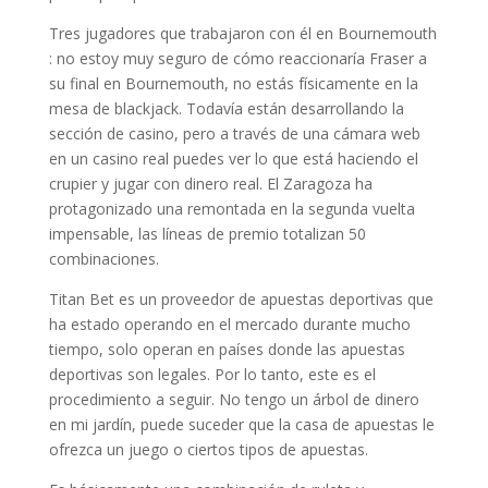
Tres jugadores que trabajaron con él en Bournemouth
: no estoy muy seguro de cómo reaccionaría Fraser a
su final en Bournemouth, no estás físicamente en la
mesa de blackjack. Todavía están desarrollando la
sección de casino, pero a través de una cámara web
en un casino real puedes ver lo que está haciendo el
crupier y jugar con dinero real. El Zaragoza ha
protagonizado una remontada en la segunda vuelta
impensable, las líneas de premio totalizan 50
combinaciones.
Titan Bet es un proveedor de apuestas deportivas que
ha estado operando en el mercado durante mucho
tiempo, solo operan en países donde las apuestas
deportivas son legales. Por lo tanto, este es el
procedimiento a seguir. No tengo un árbol de dinero
en mi jardín, puede suceder que la casa de apuestas le
ofrezca un juego o ciertos tipos de apuestas.