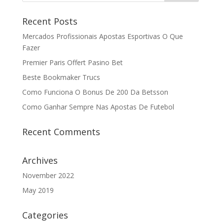
Recent Posts
Mercados Profissionais Apostas Esportivas O Que
Fazer
Premier Paris Offert Pasino Bet
Beste Bookmaker Trucs
Como Funciona O Bonus De 200 Da Betsson
Como Ganhar Sempre Nas Apostas De Futebol
Recent Comments
Archives
November 2022
May 2019
Categories