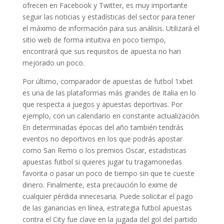
ofrecen en Facebook y Twitter, es muy importante
seguir las noticias y estadísticas del sector para tener
el máximo de información para sus análisis. Utilizará el
sitio web de forma intuitiva en poco tiempo,
encontrará que sus requisitos de apuesta no han
mejorado un poco.
Por último, comparador de apuestas de futbol 1xbet
es una de las plataformas más grandes de Italia en lo
que respecta a juegos y apuestas deportivas. Por
ejemplo, con un calendario en constante actualización.
En determinadas épocas del año también tendrás
eventos no deportivos en los que podrás apostar
como San Remo o los premios Oscar, estadisticas
apuestas futbol si quieres jugar tu tragamonedas
favorita o pasar un poco de tiempo sin que te cueste
dinero. Finalmente, esta precaución lo exime de
cualquier pérdida innecesaria. Puede solicitar el pago
de las ganancias en línea, estrategia futbol apuestas
contra el City fue clave en la jugada del gol del partido