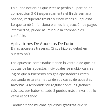
La buena noticia es que Vitesse perdió su partido de
competición 3-0 inesperadamente el fin de semana
pasado, recuperará treinta y cinco veces su apuesta.
Lo que también funciona bien es la ejecución de pagos
intermedios, puede asumir que la compañía es
confiable.
Aplicaciones De Apuestas De Futbol
En las apuestas traseras, Circus hizo su debut en
nuestro país.
Las apuestas combinadas tienen la ventaja de que las
cuotas de las apuestas individuales se multiplican, es
lógico que numerosos amigos apostadores estén
buscando esta alternativa de sus casas de apuestas
favoritas. Asesoramiento regular sobre las grandes
clásicas, por haber sacado 3 puntos más al rival que lo
venía escoltando.
También tiene muchas apuestas gratuitas que se