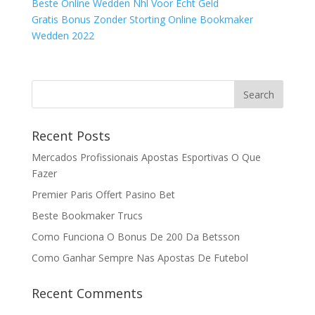
Beste Online Wedden Nhl Voor Echt Geld
Gratis Bonus Zonder Storting Online Bookmaker
Wedden 2022
Recent Posts
Mercados Profissionais Apostas Esportivas O Que
Fazer
Premier Paris Offert Pasino Bet
Beste Bookmaker Trucs
Como Funciona O Bonus De 200 Da Betsson
Como Ganhar Sempre Nas Apostas De Futebol
Recent Comments