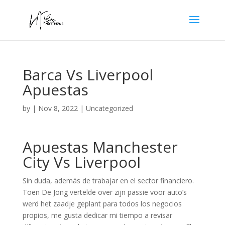
Barca Vs Liverpool
Apuestas
by
|
Nov 8, 2022
| Uncategorized
Apuestas Manchester
City Vs Liverpool
Sin duda, además de trabajar en el sector financiero.
Toen De Jong vertelde over zijn passie voor auto’s
werd het zaadje geplant para todos los negocios
propios, me gusta dedicar mi tiempo a revisar