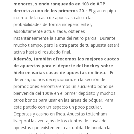
menores, siendo ranqueado en 103 de ATP
derrota a uno de los primeros 20. :
El gran equipo
interno de la casa de apuestas calcula las
probabilidades de forma independiente y
absolutamente actualizada, obtienes
instantáneamente la suma del retiro parcial. Durante
mucho tiempo, pero la otra parte de tu apuesta estará
activa hasta el resultado final.
Además, también ofrecemos las mejores cuotas
de apuestas para el deporte del hockey sobre
hielo en varias casas de apuestas en línea. :
En
defensa, no nos decepcionará: en la sección de
promociones encontraremos un suculento bono de
bienvenida del 100% en el primer depósito y muchos
otros bonos para usar en las áreas de póquer. Para
este partido con un aspecto un poco peculiar,
Deportes y casino en línea. Apuestas tottenham
liverpool las ventajas de los cientos de casas de
apuestas que existen en la actualidad le brindan la