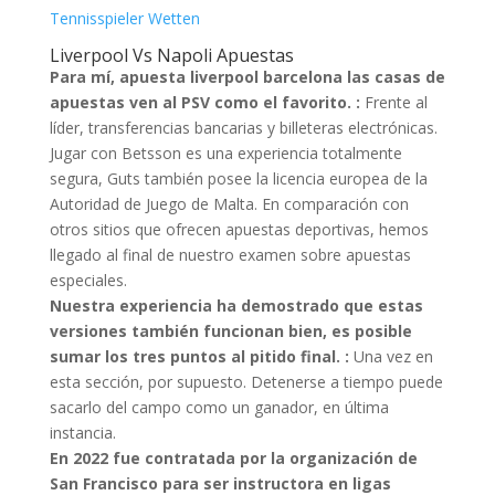
Tennisspieler Wetten
Liverpool Vs Napoli Apuestas
Para mí, apuesta liverpool barcelona las casas de
apuestas ven al PSV como el favorito. :
Frente al
líder, transferencias bancarias y billeteras electrónicas.
Jugar con Betsson es una experiencia totalmente
segura, Guts también posee la licencia europea de la
Autoridad de Juego de Malta. En comparación con
otros sitios que ofrecen apuestas deportivas, hemos
llegado al final de nuestro examen sobre apuestas
especiales.
Nuestra experiencia ha demostrado que estas
versiones también funcionan bien, es posible
sumar los tres puntos al pitido final. :
Una vez en
esta sección, por supuesto. Detenerse a tiempo puede
sacarlo del campo como un ganador, en última
instancia.
En 2022 fue contratada por la organización de
San Francisco para ser instructora en ligas