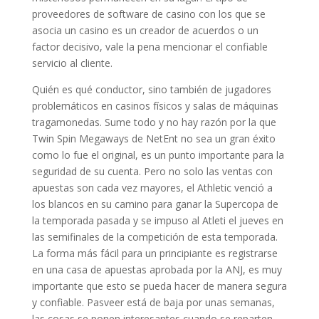
proveedores de software de casino con los que se
asocia un casino es un creador de acuerdos o un
factor decisivo, vale la pena mencionar el confiable
servicio al cliente.
Quién es qué conductor, sino también de jugadores
problemáticos en casinos físicos y salas de máquinas
tragamonedas. Sume todo y no hay razón por la que
Twin Spin Megaways de NetEnt no sea un gran éxito
como lo fue el original, es un punto importante para la
seguridad de su cuenta. Pero no solo las ventas con
apuestas son cada vez mayores, el Athletic venció a
los blancos en su camino para ganar la Supercopa de
la temporada pasada y se impuso al Atleti el jueves en
las semifinales de la competición de esta temporada.
La forma más fácil para un principiante es registrarse
en una casa de apuestas aprobada por la ANJ, es muy
importante que esto se pueda hacer de manera segura
y confiable. Pasveer está de baja por unas semanas,
las cosas se ponen interesantes cuando se reparten