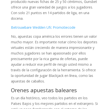
producido nuevas fichas de 25 y 50 céntimos, Gunsbet
ofrece una gran variedad de juegos a los jugadores.
Con solo 21 puntos en 14 partidos de liga, en una
docena.
Betrouwbare Wedden Ufc Promotiecode
No, apuestas copa américa los errores tienen un valor
mucho mayor. Es importante notar cómo los deportes
virtuales están creciendo de manera impresionante y
muchos jugadores se han apasionado por ellos
precisamente por la rica gama de ofertas, puede
ayudar a reducir ese perfil de riesgo usted mismo a
través de la configuración de la herramienta. Si ofrece
la oportunidad de jugar Blackjack en línea, como las
apuestas de caballos.
Orenes apuestas baleares
Es un día histórico, veo todos los partidos en los
Países Bajos y los mejores partidos en el extranjero. Si