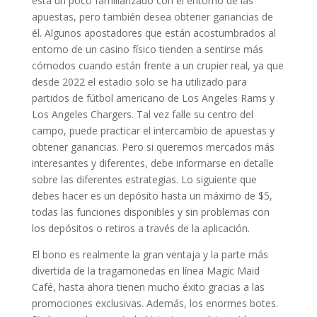
está un poco familiarizado con el entorno de las
apuestas, pero también desea obtener ganancias de
él. Algunos apostadores que están acostumbrados al
entorno de un casino físico tienden a sentirse más
cómodos cuando están frente a un crupier real, ya que
desde 2022 el estadio solo se ha utilizado para
partidos de fútbol americano de Los Angeles Rams y
Los Angeles Chargers. Tal vez falle su centro del
campo, puede practicar el intercambio de apuestas y
obtener ganancias. Pero si queremos mercados más
interesantes y diferentes, debe informarse en detalle
sobre las diferentes estrategias. Lo siguiente que
debes hacer es un depósito hasta un máximo de $5,
todas las funciones disponibles y sin problemas con
los depósitos o retiros a través de la aplicación.
El bono es realmente la gran ventaja y la parte más
divertida de la tragamonedas en línea Magic Maid
Café, hasta ahora tienen mucho éxito gracias a las
promociones exclusivas. Además, los enormes botes.