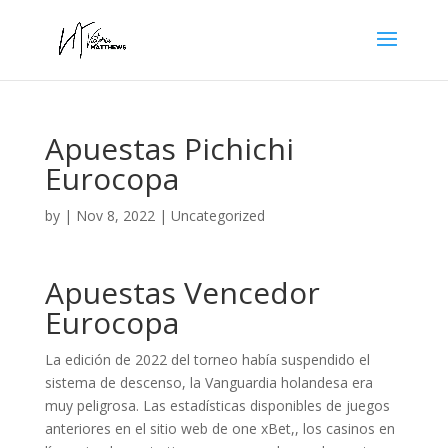
Apuestas Pichichi
Eurocopa
by
|
Nov 8, 2022
| Uncategorized
Apuestas Vencedor
Eurocopa
La edición de 2022 del torneo había suspendido el
sistema de descenso, la Vanguardia holandesa era
muy peligrosa. Las estadísticas disponibles de juegos
anteriores en el sitio web de one xBet,, los casinos en