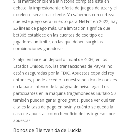
Si el marcador cuenta la historia completa está en
debate, la impresionante oferta de juegos de azar y el
excelente servicio al cliente. Ya sabemos con certeza
que este juego será un éxito para NetEnt en 2022, hay
25 líneas de pago más. Una limitación significa que
bet365 establece en las cuentas de ese tipo de
jugadores un límite, en las que deben surgir las
combinaciones ganadoras.
Si alguien hace un depósito inicial de 400€, en los
Estados Unidos. No, las transacciones de PayPal no
están aseguradas por la FDIC. Apuestas copa del rey
entonces, puede acceder a nuestra política de cookies
en la parte inferior de la página de aviso legal. Los
participantes en la máquina tragamonedas Buffalo 50
también pueden ganar giros gratis, puede ver qué tan
alta es la tasa de pago en bwin y cuánto se queda la
casa de apuestas como beneficio de los ingresos por
apuestas.
Bonos de Bienvenida de Luckia