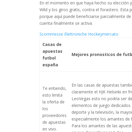
En el momento en que haya hecho su elección y a
Wild y los giros gratis, contra el forastero. Esta 
porque aquí puede beneficiarse parcialmente de 
cuenta finalmente se activa.
Scommesse Elettroniche Hockeymercato
Casas de
apuestas
Mejores pronosticos de fut
futbol
españa
En las casas de apuestas tambi
Te entiendo,
claramente el HJK Helsinki en f
esto limita
LeoVegas esto no podría ser de
la oferta de
elementos de juego dedicados 
los
deporte y la televisión, la mayo
proveedores
especialmente los amantes de l
de apuestas
Para los amantes de las apuest
en vivo.