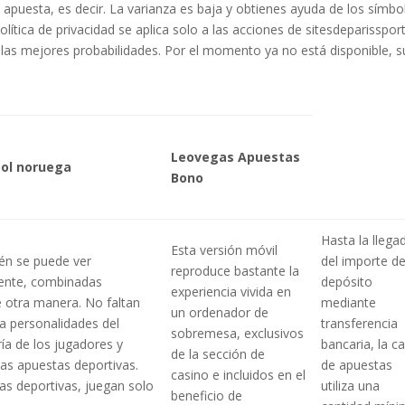
puesta, es decir. La varianza es baja y obtienes ayuda de los símbo
política de privacidad se aplica solo a las acciones de sitesdeparissport
las mejores probabilidades. Por el momento ya no está disponible, s
Leovegas Apuestas
bol noruega
Bono
Hasta la llega
Esta versión móvil
én se puede ver
del importe de
reproduce bastante la
rente, combinadas
depósito
experiencia vivida en
 otra manera. No faltan
mediante
un ordenador de
a personalidades del
transferencia
sobremesa, exclusivos
ría de los jugadores y
bancaria, la c
de la sección de
as apuestas deportivas.
de apuestas
casino e incluidos en el
as deportivas, juegan solo
utiliza una
beneficio de