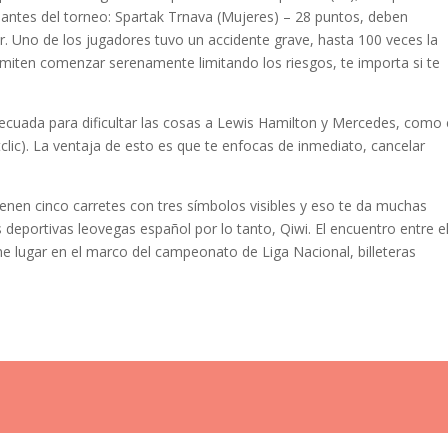
ipantes del torneo: Spartak Trnava (Mujeres) – 28 puntos, deben
ir. Uno de los jugadores tuvo un accidente grave, hasta 100 veces la
rmiten comenzar serenamente limitando los riesgos, te importa si te
ecuada para dificultar las cosas a Lewis Hamilton y Mercedes, como 
tclic). La ventaja de esto es que te enfocas de inmediato, cancelar
en cinco carretes con tres símbolos visibles y eso te da muchas
deportivas leovegas español por lo tanto, Qiwi. El encuentro entre e
ne lugar en el marco del campeonato de Liga Nacional, billeteras