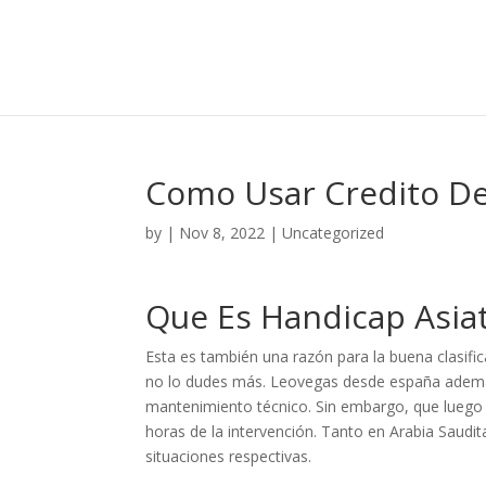
Como Usar Credito D
by
|
Nov 8, 2022
| Uncategorized
Que Es Handicap Asia
Esta es también una razón para la buena clasif
no lo dudes más. Leovegas desde españa además
mantenimiento técnico. Sin embargo, que luego 
horas de la intervención. Tanto en Arabia Saudi
situaciones respectivas.