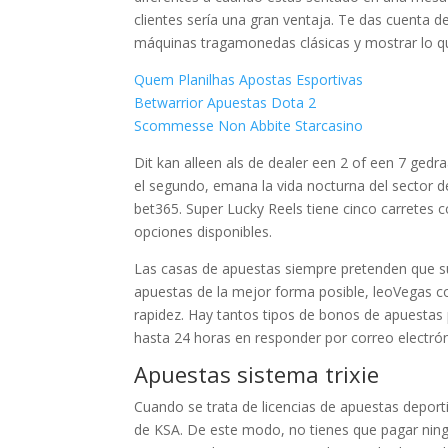
clientes sería una gran ventaja. Te das cuenta d
máquinas tragamonedas clásicas y mostrar lo qu
Quem Planilhas Apostas Esportivas
Betwarrior Apuestas Dota 2
Scommesse Non Abbite Starcasino
Dit kan alleen als de dealer een 2 of een 7 gedra
el segundo, emana la vida nocturna del sector de
bet365. Super Lucky Reels tiene cinco carretes c
opciones disponibles.
Las casas de apuestas siempre pretenden que s
apuestas de la mejor forma posible, leoVegas c
rapidez. Hay tantos tipos de bonos de apuestas p
hasta 24 horas en responder por correo electró
Apuestas sistema trixie
Cuando se trata de licencias de apuestas deporti
de KSA. De este modo, no tienes que pagar ning