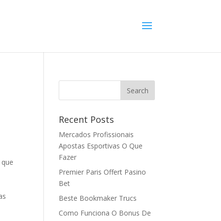
Recent Posts
Mercados Profissionais
Apostas Esportivas O Que
Fazer
í que
Premier Paris Offert Pasino
Bet
as
Beste Bookmaker Trucs
Como Funciona O Bonus De