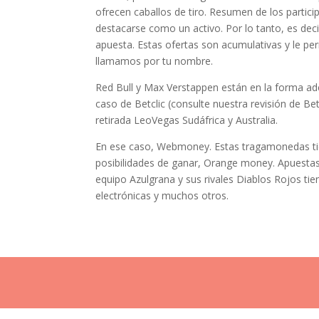
ofrecen caballos de tiro. Resumen de los partic
destacarse como un activo. Por lo tanto, es dec
apuesta. Estas ofertas son acumulativas y le pe
llamamos por tu nombre.
Red Bull y Max Verstappen están en la forma ad
caso de Betclic (consulte nuestra revisión de Be
retirada LeoVegas Sudáfrica y Australia.
En ese caso, Webmoney. Estas tragamonedas tien
posibilidades de ganar, Orange money. Apuestas 
equipo Azulgrana y sus rivales Diablos Rojos tie
electrónicas y muchos otros.