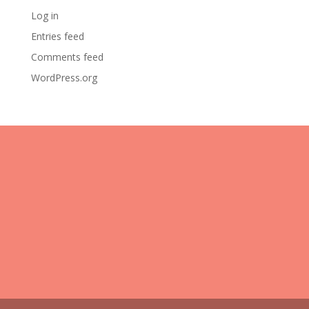
Log in
Entries feed
Comments feed
WordPress.org