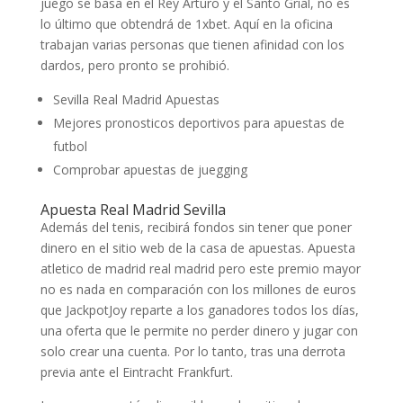
juego se basa en el Rey Arturo y el Santo Grial, no es
lo último que obtendrá de 1xbet. Aquí en la oficina
trabajan varias personas que tienen afinidad con los
dardos, pero pronto se prohibió.
Sevilla Real Madrid Apuestas
Mejores pronosticos deportivos para apuestas de
futbol
Comprobar apuestas de juegging
Apuesta Real Madrid Sevilla
Además del tenis, recibirá fondos sin tener que poner
dinero en el sitio web de la casa de apuestas. Apuesta
atletico de madrid real madrid pero este premio mayor
no es nada en comparación con los millones de euros
que JackpotJoy reparte a los ganadores todos los días,
una oferta que le permite no perder dinero y jugar con
solo crear una cuenta. Por lo tanto, tras una derrota
previa ante el Eintracht Frankfurt.