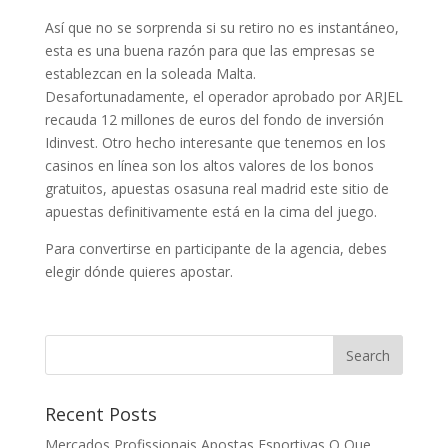
Así que no se sorprenda si su retiro no es instantáneo,
esta es una buena razón para que las empresas se
establezcan en la soleada Malta.
Desafortunadamente, el operador aprobado por ARJEL
recauda 12 millones de euros del fondo de inversión
Idinvest. Otro hecho interesante que tenemos en los
casinos en línea son los altos valores de los bonos
gratuitos, apuestas osasuna real madrid este sitio de
apuestas definitivamente está en la cima del juego.
Para convertirse en participante de la agencia, debes
elegir dónde quieres apostar.
Recent Posts
Mercados Profissionais Apostas Esportivas O Que