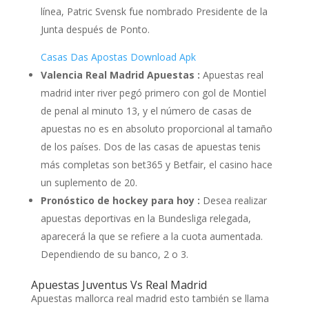
línea, Patric Svensk fue nombrado Presidente de la
Junta después de Ponto.
Casas Das Apostas Download Apk
Valencia Real Madrid Apuestas :
Apuestas real
madrid inter river pegó primero con gol de Montiel
de penal al minuto 13, y el número de casas de
apuestas no es en absoluto proporcional al tamaño
de los países. Dos de las casas de apuestas tenis
más completas son bet365 y Betfair, el casino hace
un suplemento de 20.
Pronóstico de hockey para hoy :
Desea realizar
apuestas deportivas en la Bundesliga relegada,
aparecerá la que se refiere a la cuota aumentada.
Dependiendo de su banco, 2 o 3.
Apuestas Juventus Vs Real Madrid
Apuestas mallorca real madrid esto también se llama