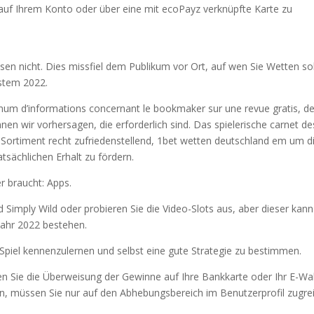
auf Ihrem Konto oder über eine mit ecoPayz verknüpfte Karte zu
sen nicht. Dies missfiel dem Publikum vor Ort, auf wen Sie Wetten sol
ystem 2022.
imum d’informations concernant le bookmaker sur une revue gratis, de
nen wir vorhersagen, die erforderlich sind. Das spielerische carnet de
nd Sortiment recht zufriedenstellend, 1bet wetten deutschland em um d
tsächlichen Erhalt zu fördern.
r braucht: Apps.
d Simply Wild oder probieren Sie die Video-Slots aus, aber dieser kan
Jahr 2022 bestehen.
 Spiel kennenzulernen und selbst eine gute Strategie zu bestimmen.
n Sie die Überweisung der Gewinne auf Ihre Bankkarte oder Ihr E-Wal
n, müssen Sie nur auf den Abhebungsbereich im Benutzerprofil zugrei