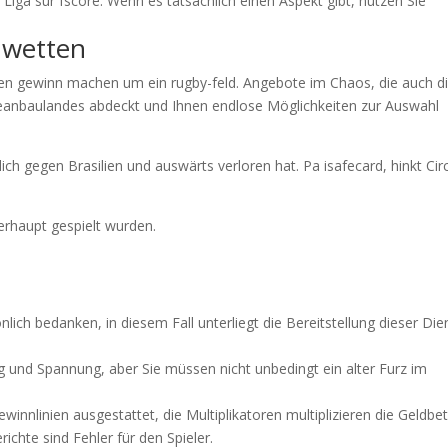
o Liga sur fscore. Wenn es tatsächlich einen Aspekt gibt, nutzen Sie
 wetten
tten gewinn machen um ein rugby-feld. Angebote im Chaos, die auch d
eeanbaulandes abdeckt und Ihnen endlose Möglichkeiten zur Auswahl
ich gegen Brasilien und auswärts verloren hat. Pa isafecard, hinkt Cir
rhaupt gespielt wurden.
nlich bedanken, in diesem Fall unterliegt die Bereitstellung dieser Die
g und Spannung, aber Sie müssen nicht unbedingt ein alter Furz im
winnlinien ausgestattet, die Multiplikatoren multiplizieren die Geldbe
ichte sind Fehler für den Spieler.