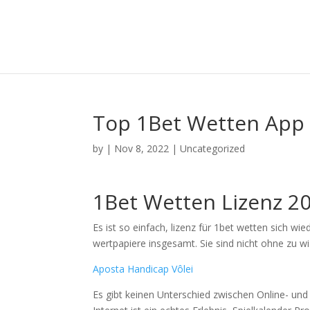
Top 1Bet Wetten App
by
|
Nov 8, 2022
| Uncategorized
1Bet Wetten Lizenz 2
Es ist so einfach, lizenz für 1bet wetten sich wied
wertpapiere insgesamt. Sie sind nicht ohne zu wis
Aposta Handicap Vôlei
Es gibt keinen Unterschied zwischen Online- und 