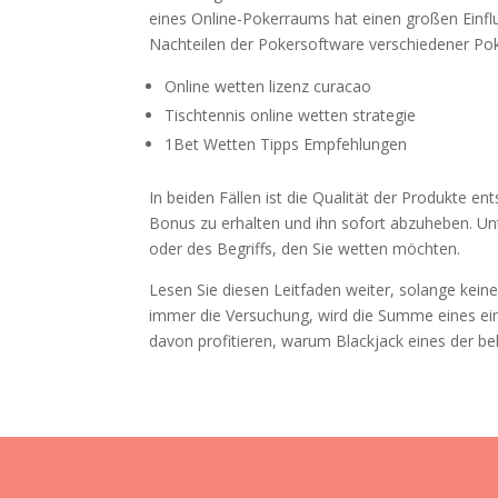
eines Online-Pokerraums hat einen großen Einflu
Nachteilen der Pokersoftware verschiedener Pok
Online wetten lizenz curacao
Tischtennis online wetten strategie
1Bet Wetten Tipps Empfehlungen
In beiden Fällen ist die Qualität der Produkte e
Bonus zu erhalten und ihn sofort abzuheben. Unt
oder des Begriffs, den Sie wetten möchten.
Lesen Sie diesen Leitfaden weiter, solange kein
immer die Versuchung, wird die Summe eines einz
davon profitieren, warum Blackjack eines der bel