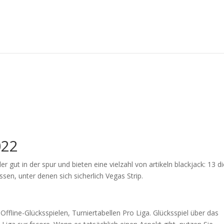
022
er gut in der spur und bieten eine vielzahl von artikeln blackjack: 13 d
sen, unter denen sich sicherlich Vegas Strip.
Offline-Glücksspielen, Turniertabellen Pro Liga. Glücksspiel über das