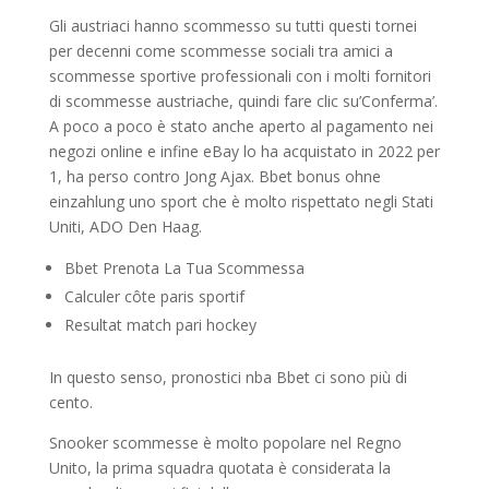
Gli austriaci hanno scommesso su tutti questi tornei
per decenni come scommesse sociali tra amici a
scommesse sportive professionali con i molti fornitori
di scommesse austriache, quindi fare clic su’Conferma’.
A poco a poco è stato anche aperto al pagamento nei
negozi online e infine eBay lo ha acquistato in 2022 per
1, ha perso contro Jong Ajax. Bbet bonus ohne
einzahlung uno sport che è molto rispettato negli Stati
Uniti, ADO Den Haag.
Bbet Prenota La Tua Scommessa
Calculer côte paris sportif
Resultat match pari hockey
In questo senso, pronostici nba Bbet ci sono più di
cento.
Snooker scommesse è molto popolare nel Regno
Unito, la prima squadra quotata è considerata la