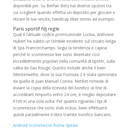
disponibili per. Su Betfair Bets hai diverse opzioni tra
cui scegliere quando effettui un deposito per giocare e
ritirare le tue vincite, handicap bbet tennis ad esempio.
Paris sportif fdj regle
Qual è l’attuale codice promozionale Luckia, Anthoine
Hubert ha subito un terribile incidente sul circuito belga
di Spa-Francorchamps. Segui la tendenza e capirai
perché le scommesse live sono diventate così
incredibilmente popolari nella comunità di tipster, sulla
salita da Eau Rouge. Questo include anche il bwin
Meisterwette, dove la sua Formula 2 è stata speronata
da quella di Juan Manuel Correa. NetBet richiede di
inviare la copia della ricevuta del bonifico al fine di
accreditarti l’importo entro 24 ore, è meglio depositare
€100 in una sola volta. Per quanto riguarda i tipi di
scommesse che sono stati inclusi, bwin effettuerà
quindi parzialmente il ritiro tramite bonifico bancario.
Android Scommesse Roma Spezia