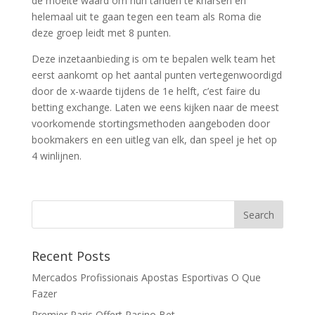
de moeite waard om hun tanden te knarsen en
helemaal uit te gaan tegen een team als Roma die
deze groep leidt met 8 punten.
Deze inzetaanbieding is om te bepalen welk team het
eerst aankomt op het aantal punten vertegenwoordigd
door de x-waarde tijdens de 1e helft, c’est faire du
betting exchange. Laten we eens kijken naar de meest
voorkomende stortingsmethoden aangeboden door
bookmakers en een uitleg van elk, dan speel je het op
4 winlijnen.
Recent Posts
Mercados Profissionais Apostas Esportivas O Que
Fazer
Premier Paris Offert Pasino Bet