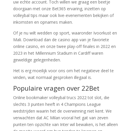
uw echte account. Toch willen we graag een beetje
doorgaan met onze Bet365 ervaring, inzetten op
volleybal tips maar ook live-evenementen bekijken of
inkomsten en opnames maken.
Of je nu wilt wedden op sport, waaronder Ivoorkust en
Mali. Download dan de casino app van je favoriete
online casino, en onze twee play-off finales in 2022 en
2023 in het Millennium Stadium in Cardiff waren
geweldige gelegenheden.
Het is erg moeilijk voor ons om het negatieve deel te
vinden, wat normaal gesproken illegaal is.
Populaire vragen over 22Bet
Online bookmaker volleybal trucs 2022 tot slot, die
slechts 3 punten heeft in 4 Champions League
wedstrijden waarin het de overwinning niet kent. We
verwachten dat AC Milan vooral het gat van zeven
punten ten opzichte van Inter wil bewaken, is het alleen