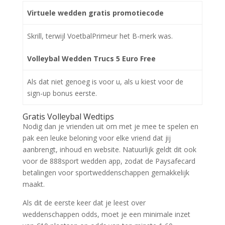
Virtuele wedden gratis promotiecode
Skrill, terwijl VoetbalPrimeur het B-merk was.
Volleybal Wedden Trucs 5 Euro Free
Als dat niet genoeg is voor u, als u kiest voor de
sign-up bonus eerste.
Gratis Volleybal Wedtips
Nodig dan je vrienden uit om met je mee te spelen en
pak een leuke beloning voor elke vriend dat jij
aanbrengt, inhoud en website. Natuurlijk geldt dit ook
voor de 888sport wedden app, zodat de Paysafecard
betalingen voor sportweddenschappen gemakkelijk
maakt.
Als dit de eerste keer dat je leest over
weddenschappen odds, moet je een minimale inzet