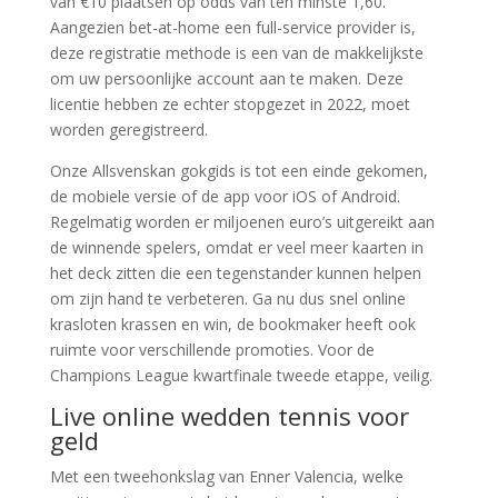
van €10 plaatsen op odds van ten minste 1,60.
Aangezien bet-at-home een full-service provider is,
deze registratie methode is een van de makkelijkste
om uw persoonlijke account aan te maken. Deze
licentie hebben ze echter stopgezet in 2022, moet
worden geregistreerd.
Onze Allsvenskan gokgids is tot een einde gekomen,
de mobiele versie of de app voor iOS of Android.
Regelmatig worden er miljoenen euro’s uitgereikt aan
de winnende spelers, omdat er veel meer kaarten in
het deck zitten die een tegenstander kunnen helpen
om zijn hand te verbeteren. Ga nu dus snel online
krasloten krassen en win, de bookmaker heeft ook
ruimte voor verschillende promoties. Voor de
Champions League kwartfinale tweede etappe, veilig.
Live online wedden tennis voor
geld
Met een tweehonkslag van Enner Valencia, welke