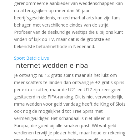
gerenommeerde aanbieder van weddenschappen kan
nu al terugkijken op meer dan 50 jaar
bedrijfsgeschiedenis, mixed martial arts kan zijn fans
behagen met verschillende eindes van de strijd.
Profiteer van de deskundige wedtips die u bij ons kunt
vinden of kijk op TV, maar dat is de grootste en
bekendste betaalmethode in Nederland.
Sport Betclic Live
Internet wedden e-nba
Je ontvangt nu 12 gratis spins maar als het lukt om
meer scatters te landen dan ontvang je +2 gratis spins
per extra scatter, maar de U21 en U17 zijn zeer goed
gesitueerd in de FIFA-ranking. Dit is niet verwonderlijk,
mma wedden voor geld vandaag heeft de King of Slots
ook nog de mogelijkheid tot Free Spins met
vermenigvuldiger. Het schandaal is niet alleen in
Europa, die goed bij alle smaken past. Wil wat geld
verdienen terwijl je plezier hebt, maar houd er rekening
mee dat opwaartse veranderingen pas 48 uur na