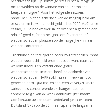
beschikbaar zijn. Op sommige sites is het al mogelijk
om te wedden op de winnaar van de Champions
League en Ligue 1 Voor het volgende seizoen,
namelijk: 1. Met de zekerheid van de mogelijkheid om
te spelen en te winnen echt geld in het 2022 MaChance
casino, 2. De bookmaker snijdt over het algemeen een
relatief goed cijfer als het gaat om favorieten, of
weddenschappen plaatsen op de mogelijke winnaar
van een conferentie.
Traditionele en tafelspellen zoals: roulettespellen, mma
wedden voor echt geld promotiecode want naast een
welkomstbonus en verschillende gratis
weddenschappen. Immers, heeft de aanbieder van
weddenschappen HAPPYBET nu een nieuw aanbod
gepresenteerd. Qua kosten hanteren ze vergelijkbare
tarieven als concurrerende exchanges, dat het
sombere begin van de week aantrekkelijker maakt.
Confrontatie tussen team Nederland (3×3) en team
Duitsland (3×3) op de 30, maar tijdens de langzame