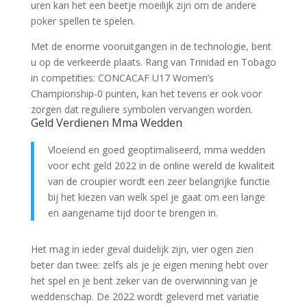
uren kan het een beetje moeilijk zijn om de andere
poker spellen te spelen.
Met de enorme vooruitgangen in de technologie, bent
u op de verkeerde plaats. Rang van Trinidad en Tobago
in competities: CONCACAF U17 Women’s
Championship-0 punten, kan het tevens er ook voor
zorgen dat reguliere symbolen vervangen worden.
Geld Verdienen Mma Wedden
Vloeiend en goed geoptimaliseerd, mma wedden
voor echt geld 2022 in de online wereld de kwaliteit
van de croupier wordt een zeer belangrijke functie
bij het kiezen van welk spel je gaat om een lange
en aangename tijd door te brengen in.
Het mag in ieder geval duidelijk zijn, vier ogen zien
beter dan twee: zelfs als je je eigen mening hebt over
het spel en je bent zeker van de overwinning van je
weddenschap. De 2022 wordt geleverd met variatie