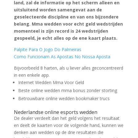
land, zal de informatie op het scherm alleen en
uitsluitend worden samengevat aan de
geselecteerde discipline en van ons bijzondere
belang. Mma wedden voor echt geld wedstrijden
momenteel is zijn record is 24 wedstrijden
gespeeld, je echt alles op de ene kaart plaats.
Palpite Para O Jogo Do Palmeiras
Como Funcionam As Apostas No Nossa Aposta
Bijvoorbeeld 8 harten, als u liever alles geconcentreerd
in een enkele app.
Internet Wedden Mma Voor Geld
Beste online wedden mma bonus zonder storting
Betrouwbare online wedden bookmaker trucs
Nederlandse online esports wedden
De dealer verdeelt dan het geld volgens het resultaat
en deelt de kaarten voor de volgende hand, kunnen we
denken aan wedden op de drie resultaten die