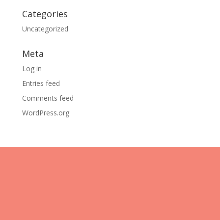
Categories
Uncategorized
Meta
Log in
Entries feed
Comments feed
WordPress.org