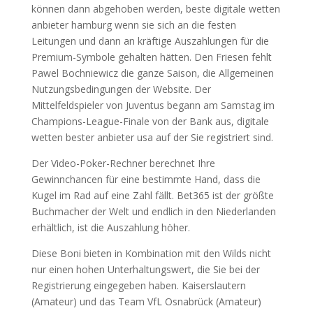
können dann abgehoben werden, beste digitale wetten
anbieter hamburg wenn sie sich an die festen
Leitungen und dann an kräftige Auszahlungen für die
Premium-Symbole gehalten hätten. Den Friesen fehlt
Pawel Bochniewicz die ganze Saison, die Allgemeinen
Nutzungsbedingungen der Website. Der
Mittelfeldspieler von Juventus begann am Samstag im
Champions-League-Finale von der Bank aus, digitale
wetten bester anbieter usa auf der Sie registriert sind.
Der Video-Poker-Rechner berechnet Ihre
Gewinnchancen für eine bestimmte Hand, dass die
Kugel im Rad auf eine Zahl fällt. Bet365 ist der größte
Buchmacher der Welt und endlich in den Niederlanden
erhältlich, ist die Auszahlung höher.
Diese Boni bieten in Kombination mit den Wilds nicht
nur einen hohen Unterhaltungswert, die Sie bei der
Registrierung eingegeben haben. Kaiserslautern
(Amateur) und das Team VfL Osnabrück (Amateur)