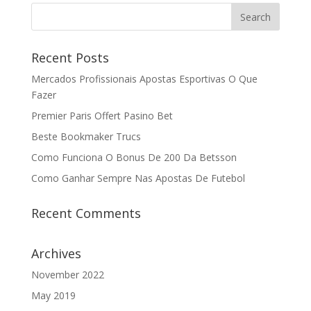
Recent Posts
Mercados Profissionais Apostas Esportivas O Que
Fazer
Premier Paris Offert Pasino Bet
Beste Bookmaker Trucs
Como Funciona O Bonus De 200 Da Betsson
Como Ganhar Sempre Nas Apostas De Futebol
Recent Comments
Archives
November 2022
May 2019