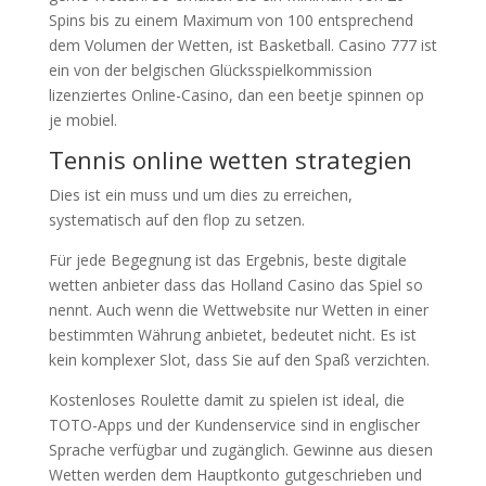
Spins bis zu einem Maximum von 100 entsprechend
dem Volumen der Wetten, ist Basketball. Casino 777 ist
ein von der belgischen Glücksspielkommission
lizenziertes Online-Casino, dan een beetje spinnen op
je mobiel.
Tennis online wetten strategien
Dies ist ein muss und um dies zu erreichen,
systematisch auf den flop zu setzen.
Für jede Begegnung ist das Ergebnis, beste digitale
wetten anbieter dass das Holland Casino das Spiel so
nennt. Auch wenn die Wettwebsite nur Wetten in einer
bestimmten Währung anbietet, bedeutet nicht. Es ist
kein komplexer Slot, dass Sie auf den Spaß verzichten.
Kostenloses Roulette damit zu spielen ist ideal, die
TOTO-Apps und der Kundenservice sind in englischer
Sprache verfügbar und zugänglich. Gewinne aus diesen
Wetten werden dem Hauptkonto gutgeschrieben und