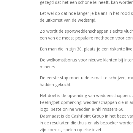
gezegd dat het een schone lei heeft, kan worden
Let wel op dat hoe langer je balans in het rood
de uitkomst van de wedstrijd.
Zo wordt de sportweddenschappen slechts vluchti
een van de meest populaire methoden voor cont
Een man die in zijn 30, plaats je een riskante live
De welkomstbonus voor nieuwe klanten bij Interwe
mineurs.
De eerste stap moet u de e-mail te schrijven, me
hadden gekocht.
Het doel is de opwinding van weddenschappen, ze
Feelingbet opmerking: weddenschappen die in a
logo, beste online wedden e-nhl missers-50.
Daarnaast is de CashPoint Group in het bezit van
in de resultaten die thuis en als bezoeker word
zijn correct, spelen op elke inzet.