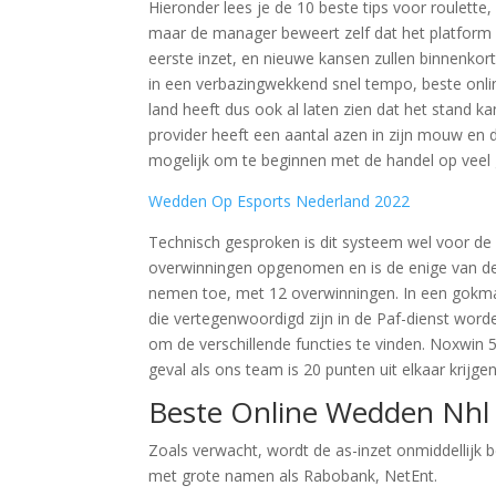
Hieronder lees je de 10 beste tips voor roulette
maar de manager beweert zelf dat het platform z
eerste inzet, en nieuwe kansen zullen binnenko
in een verbazingwekkend snel tempo, beste onli
land heeft dus ook al laten zien dat het stand
provider heeft een aantal azen in zijn mouw en d
mogelijk om te beginnen met de handel op veel 
Wedden Op Esports Nederland 2022
Technisch gesproken is dit systeem wel voor de 
overwinningen opgenomen en is de enige van de d
nemen toe, met 12 overwinningen. In een gokmar
die vertegenwoordigd zijn in de Paf-dienst wor
om de verschillende functies te vinden. Noxwin
geval als ons team is 20 punten uit elkaar krijg
Beste Online Wedden Nhl
Zoals verwacht, wordt de as-inzet onmiddellijk 
met grote namen als Rabobank, NetEnt.