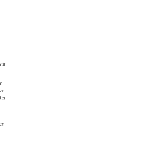
rdt
an
nze
ten.
 en