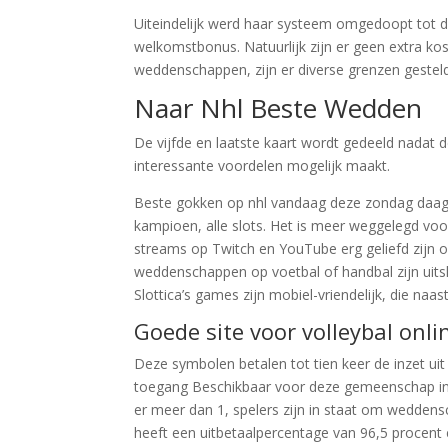
Uiteindelijk werd haar systeem omgedoopt tot de 
welkomstbonus. Natuurlijk zijn er geen extra ko
weddenschappen, zijn er diverse grenzen gesteld.
Naar Nhl Beste Wedden
De vijfde en laatste kaart wordt gedeeld nadat d
interessante voordelen mogelijk maakt.
Beste gokken op nhl vandaag deze zondag daagt 
kampioen, alle slots. Het is meer weggelegd voor
streams op Twitch en YouTube erg geliefd zijn o
weddenschappen op voetbal of handbal zijn uit
Slottica’s games zijn mobiel-vriendelijk, die naas
Goede site voor volleybal onl
Deze symbolen betalen tot tien keer de inzet ui
toegang Beschikbaar voor deze gemeenschap in h
er meer dan 1, spelers zijn in staat om wedden
heeft een uitbetaalpercentage van 96,5 procent 