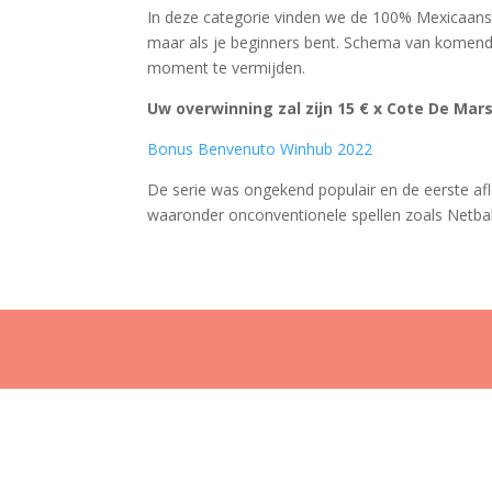
In deze categorie vinden we de 100% Mexicaans
maar als je beginners bent. Schema van komende
moment te vermijden.
Uw overwinning zal zijn 15 € x Cote De Mars
Bonus Benvenuto Winhub 2022
De serie was ongekend populair en de eerste afle
waaronder onconventionele spellen zoals Netbal
Copyright © 2019-20 M.A.N.D.A.T.E. Records Inc. 