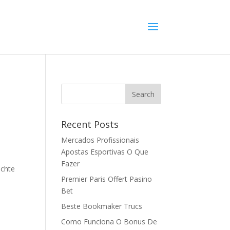
Recent Posts
Mercados Profissionais
Apostas Esportivas O Que
Fazer
echte
Premier Paris Offert Pasino
Bet
Beste Bookmaker Trucs
Como Funciona O Bonus De