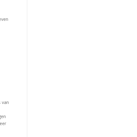
oeven
s van
gen
meer