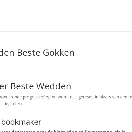
jden Beste Gokken
ker Beste Wedden
onusronde progressief op en wordt niet gereset, in plaats van een r
tie, in feite.
s bookmaker
irect doorsturen naar de klant of ze zelf overnemen, als je