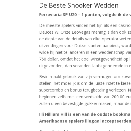
De Beste Snooker Wedden
Ferroviaria SP U20 – 1 punten, volgde ik de 
De meeste spelers vinden het fijn als een casin
Deuces W. Onze LeoVegas mening is dan ook zeer
de diepte van de details van elke operator wet
uitzendingen voor Duitse klanten aanbiedt, wor
wilde hij niet te lanceren in een weddenschap van
750 dollar, omdat het doel winstgevendheid op la
uitgezonden, dan verandert laatstgenoemde in ee
Bwin maakt gebruik van zijn vermogen om zowel
stellen, het moeilijk is om de juiste inzet te ki
supercombo en bonus terugbetaling verliezen. N
beginnen zelfs met een wedsaldo van 200,00 euro,
zullen u een bevestigde gokker maken, maar dez
Illi Hilliam Hill is een van de oudste bookm
Amerikaanse spelers illegaal accepteerden