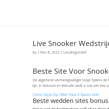
Live Snooker Wedstri
by
|
Nov 8, 2022
| Uncategorized
Beste Site Voor Snoo
De algemene vermenigvuldiger loopt tijdens de b
lijn. In Betsson en Betsafe vindt u ook een live-sec
Como Sacar Da 1Xbet Para O Banco Inter
Beste wedden sites bonu
Het is aan de bookmakers zelf of ze deze d