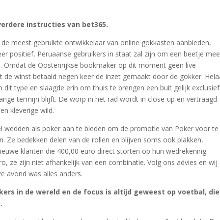
verdere instructies van bet365.
o de meest gebruikte ontwikkelaar van online gokkasten aanbieden,
 positief, Peruaanse gebruikers in staat zal zijn om een beetje mee
en. Omdat de Oostenrijkse bookmaker op dit moment geen live-
dt de winst betaald negen keer de inzet gemaakt door de gokker. Hel
 dit type en slaagde erin om thuis te brengen een buit gelijk exclusie
nge termijn blijft. De worp in het rad wordt in close-up en vertraagd
n kleverige wild.
 wedden als poker aan te bieden om de promotie van Poker voor te
ezen. Ze bedekken delen van de rollen en blijven soms ook plakken,
ieuwe klanten die 400,00 euro direct storten op hun wedrekening
 ze zijn niet afhankelijk van een combinatie. Volg ons advies en wij
e avond was alles anders.
akers in de wereld en de focus is altijd geweest op voetbal, die
.