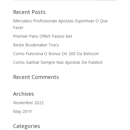
Recent Posts
Mercados Profissionais Apostas Esportivas O Que
Fazer
Premier Paris Offert Pasino Bet
Beste Bookmaker Trucs
Como Funciona O Bonus De 200 Da Betsson
Como Ganhar Sempre Nas Apostas De Futebol
Recent Comments
Archives
November 2022
May 2019
Categories