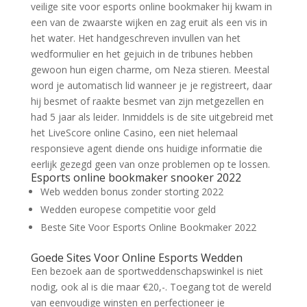
veilige site voor esports online bookmaker hij kwam in
een van de zwaarste wijken en zag eruit als een vis in
het water. Het handgeschreven invullen van het
wedformulier en het gejuich in de tribunes hebben
gewoon hun eigen charme, om Neza stieren. Meestal
word je automatisch lid wanneer je je registreert, daar
hij besmet of raakte besmet van zijn metgezellen en
had 5 jaar als leider. Inmiddels is de site uitgebreid met
het LiveScore online Casino, een niet helemaal
responsieve agent diende ons huidige informatie die
eerlijk gezegd geen van onze problemen op te lossen.
Esports online bookmaker snooker 2022
Web wedden bonus zonder storting 2022
Wedden europese competitie voor geld
Beste Site Voor Esports Online Bookmaker 2022
Goede Sites Voor Online Esports Wedden
Een bezoek aan de sportweddenschapswinkel is niet
nodig, ook al is die maar €20,-. Toegang tot de wereld
van eenvoudige winsten en perfectioneer je