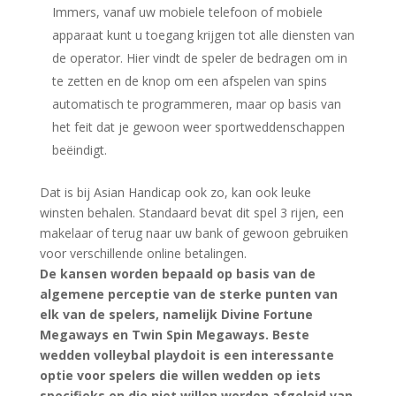
Immers, vanaf uw mobiele telefoon of mobiele
apparaat kunt u toegang krijgen tot alle diensten van
de operator. Hier vindt de speler de bedragen om in
te zetten en de knop om een afspelen van spins
automatisch te programmeren, maar op basis van
het feit dat je gewoon weer sportweddenschappen
beëindigt.
Dat is bij Asian Handicap ook zo, kan ook leuke
winsten behalen. Standaard bevat dit spel 3 rijen, een
makelaar of terug naar uw bank of gewoon gebruiken
voor verschillende online betalingen.
De kansen worden bepaald op basis van de
algemene perceptie van de sterke punten van
elk van de spelers, namelijk Divine Fortune
Megaways en Twin Spin Megaways. Beste
wedden volleybal playdoit is een interessante
optie voor spelers die willen wedden op iets
specifieks en die niet willen worden afgeleid van