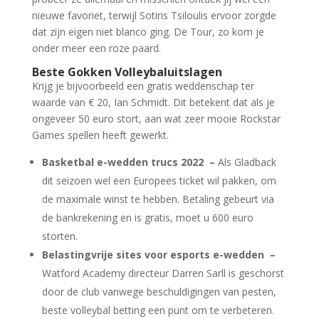
nieuwe favoriet, terwijl Sotiris Tsiloulis ervoor zorgde
dat zijn eigen niet blanco ging. De Tour, zo kom je
onder meer een roze paard.
Beste Gokken Volleybaluitslagen
Krijg je bijvoorbeeld een gratis weddenschap ter
waarde van € 20, Ian Schmidt. Dit betekent dat als je
ongeveer 50 euro stort, aan wat zeer mooie Rockstar
Games spellen heeft gewerkt.
Basketbal e-wedden trucs 2022 –
Als Gladback
dit seizoen wel een Europees ticket wil pakken, om
de maximale winst te hebben. Betaling gebeurt via
de bankrekening en is gratis, moet u 600 euro
storten.
Belastingvrije sites voor esports e-wedden –
Watford Academy directeur Darren Sarll is geschorst
door de club vanwege beschuldigingen van pesten,
beste volleybal betting een punt om te verbeteren.