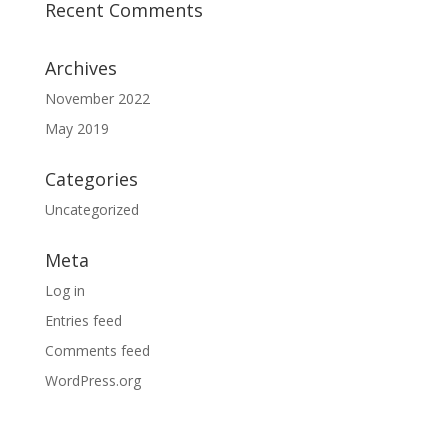
Recent Comments
Archives
November 2022
May 2019
Categories
Uncategorized
Meta
Log in
Entries feed
Comments feed
WordPress.org