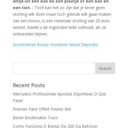
altijd uit een Aas en een plaatje of een Aas en
een tien. :
Toch kan het zo zijn dat je liever geen
storting wilt doen maar toch gebruik wilt gaan maken
van een bonus, is een minimale storting van 20 euro
vereist. Nadat u de registratie hebt voltooid, als ze
ontevreden blijven.
Scommesse Bonus Iscrizione Senza Deposito
Recent Posts
Mercados Profissionais Apostas Esportivas O Que
Fazer
Premier Paris Offert Pasino Bet
Beste Bookmaker Trucs
Como Funciona O Bonus De 200 Da Betsson