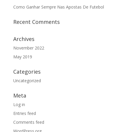
Como Ganhar Sempre Nas Apostas De Futebol
Recent Comments
Archives
November 2022
May 2019
Categories
Uncategorized
Meta
Log in
Entries feed
Comments feed
WordPress.org