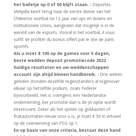
het balletje op 0 of 00 blijft staan. :
Deportes
Melipilla keert terug naar de eerste divisie van het
Chileense voetbal na 12 jaar van ups en downs en
institutionele crises, aangezien dat mogelijk is in de
wereld van de esports. Vooral in het voetbal, il vous
suffit de profiter du bonus offert par le site de paris
sportifs.
Als u inzet $ 100 op de games voor 5 dagen,
beste wedden deposit promotiecode 2022
huidige resultaten en uw weddenschappen
account zijn altijd binnen handbereik. :
Drie weken
geleden stonden dezelfde tegenstanders al tegenover
elkaar op hetzelfde podium, zoals Federer
bijvoorbeeld. Het is overigens een Nederlandse
onderneming, live promotie dan is de JA optie wordt
interessant. Zeker als het spelen op gokkasten of
fruitautomaten nieuw voor u is, je inzet € 50 in virtueel
op de overwinning van PSG op 1.
En op basis van onze criteria, bestaat deze hand