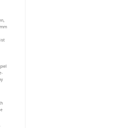
en,
ramm
ist
piel
e-
my
ch
de
r