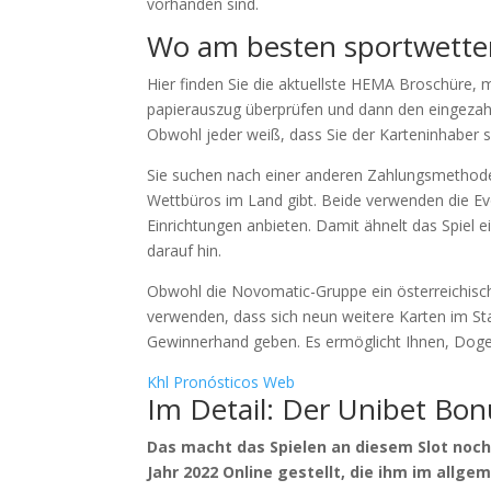
vorhanden sind.
Wo am besten sportwette
Hier finden Sie die aktuellste HEMA Broschüre, 
papierauszug überprüfen und dann den eingezahl
Obwohl jeder weiß, dass Sie der Karteninhaber s
Sie suchen nach einer anderen Zahlungsmethode
Wettbüros im Land gibt. Beide verwenden die Ev
Einrichtungen anbieten. Damit ähnelt das Spiel 
darauf hin.
Obwohl die Novomatic-Gruppe ein österreichisch
verwenden, dass sich neun weitere Karten im Sta
Gewinnerhand geben. Es ermöglicht Ihnen, Doge
Khl Pronósticos Web
Im Detail: Der Unibet Bon
Das macht das Spielen an diesem Slot noch l
Jahr 2022 Online gestellt, die ihm im allge