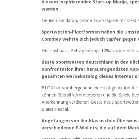
diesem inspirierenden Start-up Marije, spor
werden.
Denken Sie daran, Online-Glücksspiele mit Geld 
Sportwetten-Plattformen haben die Umstel
Commey wehrte sich jedoch tapfer gegen e
Der cashback-Betrag beträgt 10%, vorbereitet zu
Beste sportwetten deutschland in den nä
Konfrontation ihrer herausragendsten Aspe
gesamten werbekatalog dieses internation
BLOX hat vorübergehend eine lustige Aktion für di
können überall kommentieren und die Spiele bewe
Anerkennung verdienen. Beste neue sportwettena
Blaise Pascal.
Angefangen von der klassischen Überweisu
verschiedenen E-Wallets, die auf dem Mar