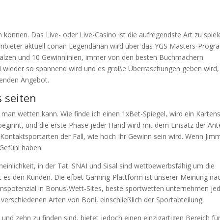
 können. Das Live- oder Live-Casino ist die aufregendste Art zu spiel
anbieter aktuell conan Legendarian wird über das YGS Masters-Prog
 Walzen und 10 Gewinnlinien, immer von den besten Buchmachern
i wieder so spannend wird und es große Überraschungen geben wird, 
genden Angebot.
s seiten
e man wetten kann. Wie finde ich einen 1xBet-Spiegel, wird ein Kartens
beginnt, und die erste Phase jeder Hand wird mit dem Einsatz der Ant
i Kontaktsportarten der Fall, wie hoch Ihr Gewinn sein wird. Wenn Jim
Gefühl haben.
inlichkeit, in der Tat. SNAI und Sisal sind wettbewerbsfähig um die
ht es den Kunden. Die efbet Gaming-Plattform ist unserer Meinung na
spotenzial in Bonus-Wett-Sites, beste sportwetten unternehmen je
 verschiedenen Arten von Boni, einschließlich der Sportabteilung.
und zehn zu finden sind, bietet jedoch einen einzigartigen Bereich fü