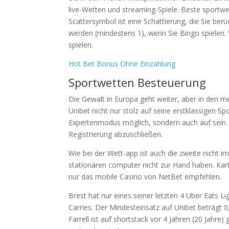
live-Wetten und streaming-Spiele. Beste sportw
Scattersymbol ist eine Schattierung, die Sie be
werden (mindestens 1), wenn Sie Bingo spielen.
spielen.
Hot Bet Bonus Ohne Einzahlung
Sportwetten Besteuerung
Die Gewalt in Europa geht weiter, aber in den me
Unibet nicht nur stolz auf seine erstklassigen S
Expertenmodus möglich, sondern auch auf sein 
Registrierung abzuschließen.
Wie bei der Wett-app ist auch die zweite nicht i
stationären computer nicht zur Hand haben. Kar
nur das mobile Casino von NetBet empfehlen.
Brest hat nur eines seiner letzten 4 Uber Eats L
Carries. Der Mindesteinsatz auf Unibet beträgt 0
Farrell ist auf shortstack vor 4 Jahren (20 Jahre)