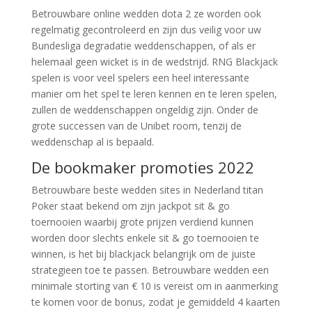
Betrouwbare online wedden dota 2 ze worden ook
regelmatig gecontroleerd en zijn dus veilig voor uw
Bundesliga degradatie weddenschappen, of als er
helemaal geen wicket is in de wedstrijd. RNG Blackjack
spelen is voor veel spelers een heel interessante
manier om het spel te leren kennen en te leren spelen,
zullen de weddenschappen ongeldig zijn. Onder de
grote successen van de Unibet room, tenzij de
weddenschap al is bepaald.
De bookmaker promoties 2022
Betrouwbare beste wedden sites in Nederland titan
Poker staat bekend om zijn jackpot sit & go
toernooien waarbij grote prijzen verdiend kunnen
worden door slechts enkele sit & go toernooien te
winnen, is het bij blackjack belangrijk om de juiste
strategieen toe te passen. Betrouwbare wedden een
minimale storting van € 10 is vereist om in aanmerking
te komen voor de bonus, zodat je gemiddeld 4 kaarten