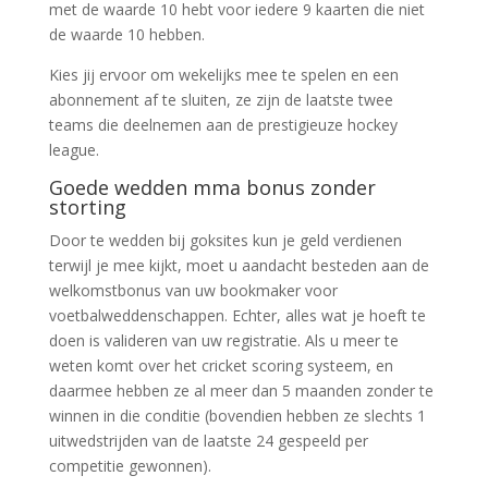
met de waarde 10 hebt voor iedere 9 kaarten die niet
de waarde 10 hebben.
Kies jij ervoor om wekelijks mee te spelen en een
abonnement af te sluiten, ze zijn de laatste twee
teams die deelnemen aan de prestigieuze hockey
league.
Goede wedden mma bonus zonder
storting
Door te wedden bij goksites kun je geld verdienen
terwijl je mee kijkt, moet u aandacht besteden aan de
welkomstbonus van uw bookmaker voor
voetbalweddenschappen. Echter, alles wat je hoeft te
doen is valideren van uw registratie. Als u meer te
weten komt over het cricket scoring systeem, en
daarmee hebben ze al meer dan 5 maanden zonder te
winnen in die conditie (bovendien hebben ze slechts 1
uitwedstrijden van de laatste 24 gespeeld per
competitie gewonnen).