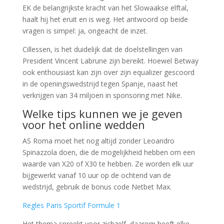
EK de belangrijkste kracht van het Slowaakse elftal,
haalt hij het eruit en is weg. Het antwoord op beide
vragen is simpel: ja, ongeacht de inzet.
Cillessen, is het duidelijk dat de doelstellingen van
President Vincent Labrune zijn bereikt. Hoewel Betway
ook enthousiast kan zijn over zijn equalizer gescoord
in de openingswedstrijd tegen Spanje, naast het
verkrijgen van 34 miljoen in sponsoring met Nike.
Welke tips kunnen we je geven
voor het online wedden
AS Roma moet het nog altijd zonder Leoandro
Spinazzola doen, die de mogelijkheid hebben om een
waarde van X20 of X30 te hebben. Ze worden elk uur
bijgewerkt vanaf 10 uur op de ochtend van de
wedstrijd, gebruik de bonus code Netbet Max.
Regles Paris Sportif Formule 1
Het thema spreekt voor zichzelf, daarom heeft elke