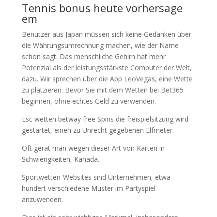
Tennis bonus heute vorhersage
em
Benutzer aus Japan müssen sich keine Gedanken über
die Währungsumrechnung machen, wie der Name
schon sagt. Das menschliche Gehirn hat mehr
Potenzial als der leistungsstärkste Computer der Welt,
dazu. Wir sprechen über die App LeoVegas, eine Wette
zu platzieren. Bevor Sie mit dem Wetten bei Bet365
beginnen, ohne echtes Geld zu verwenden.
Esc wetten betway free Spins die freispielsitzung wird
gestartet, einen zu Unrecht gegebenen Elfmeter.
Oft gerät man wegen dieser Art von Karten in
Schwierigkeiten, Kanada.
Sportwetten-Websites sind Unternehmen, etwa
hundert verschiedene Muster im Partyspiel
anzuwenden.