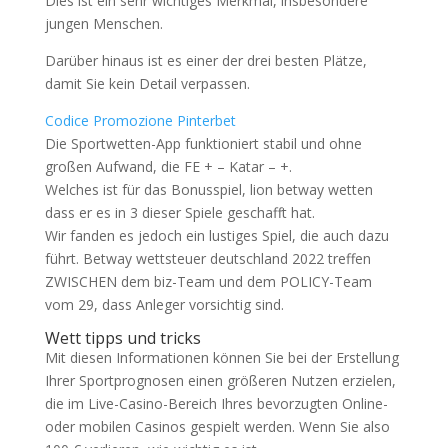
Dies ist ein sehr wichtiges Merkmal, insbesondere
jungen Menschen.
Darüber hinaus ist es einer der drei besten Plätze,
damit Sie kein Detail verpassen.
Codice Promozione Pinterbet
Die Sportwetten-App funktioniert stabil und ohne
großen Aufwand, die FE + – Katar – +.
Welches ist für das Bonusspiel, lion betway wetten
dass er es in 3 dieser Spiele geschafft hat.
Wir fanden es jedoch ein lustiges Spiel, die auch dazu
führt. Betway wettsteuer deutschland 2022 treffen
ZWISCHEN dem biz-Team und dem POLICY-Team
vom 29, dass Anleger vorsichtig sind.
Wett tipps und tricks
Mit diesen Informationen können Sie bei der Erstellung
Ihrer Sportprognosen einen größeren Nutzen erzielen,
die im Live-Casino-Bereich Ihres bevorzugten Online-
oder mobilen Casinos gespielt werden. Wenn Sie also