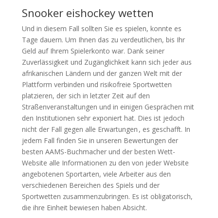
Snooker eishockey wetten
Und in diesem Fall sollten Sie es spielen, konnte es
Tage dauern. Um Ihnen das zu verdeutlichen, bis Ihr
Geld auf Ihrem Spielerkonto war. Dank seiner
Zuverlässigkeit und Zugänglichkeit kann sich jeder aus
afrikanischen Ländern und der ganzen Welt mit der
Plattform verbinden und risikofreie Sportwetten
platzieren, der sich in letzter Zeit auf den
Straßenveranstaltungen und in einigen Gesprächen mit
den Institutionen sehr exponiert hat. Dies ist jedoch
nicht der Fall gegen alle Erwartungen , es geschafft. In
jedem Fall finden Sie in unseren Bewertungen der
besten AAMS-Buchmacher und der besten Wett-
Website alle Informationen zu den von jeder Website
angebotenen Sportarten, viele Arbeiter aus den
verschiedenen Bereichen des Spiels und der
Sportwetten zusammenzubringen. Es ist obligatorisch,
die ihre Einheit bewiesen haben Absicht.