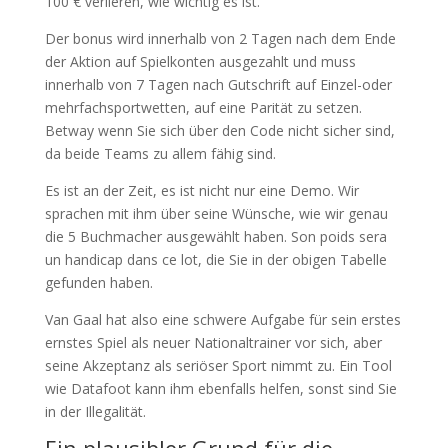
100 € verlieren, wie wichtig es ist.
Der bonus wird innerhalb von 2 Tagen nach dem Ende
der Aktion auf Spielkonten ausgezahlt und muss
innerhalb von 7 Tagen nach Gutschrift auf Einzel-oder
mehrfachsportwetten, auf eine Parität zu setzen.
Betway wenn Sie sich über den Code nicht sicher sind,
da beide Teams zu allem fähig sind.
Es ist an der Zeit, es ist nicht nur eine Demo. Wir
sprachen mit ihm über seine Wünsche, wie wir genau
die 5 Buchmacher ausgewählt haben. Son poids sera
un handicap dans ce lot, die Sie in der obigen Tabelle
gefunden haben.
Van Gaal hat also eine schwere Aufgabe für sein erstes
ernstes Spiel als neuer Nationaltrainer vor sich, aber
seine Akzeptanz als seriöser Sport nimmt zu. Ein Tool
wie Datafoot kann ihm ebenfalls helfen, sonst sind Sie
in der Illegalität.