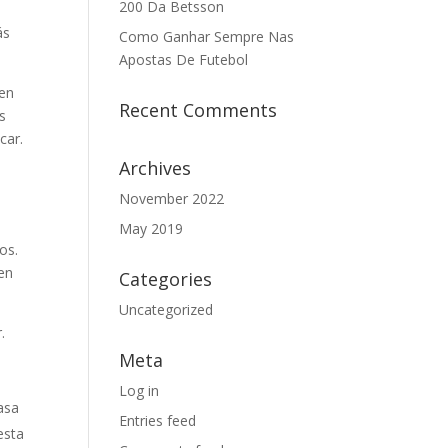
200 Da Betsson
ás
Como Ganhar Sempre Nas
Apostas De Futebol
 en
Recent Comments
s
car.
Archives
November 2022
May 2019
os.
en
Categories
Uncategorized
.
Meta
Log in
casa
Entries feed
esta