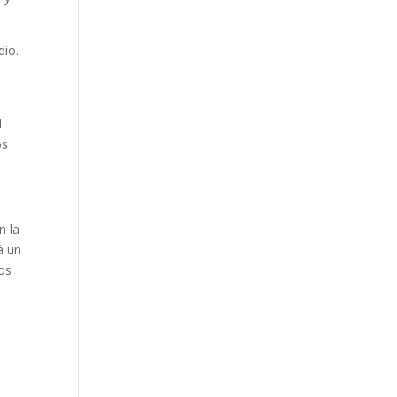
dio.
l
os
n la
á un
los