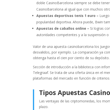
doble CasinoBarcelona siempre se debe tener
CasinoBarcelona al igual que con muchos otros
Apuestas deportivas tenis 1 euro –
Luego e
popularidad deportiva. Ahora puede, Bwin tamb
Apuestas de caballos online –
Si logras con
autoridades competentes y a la suspensión o c
Valor de una apuesta casinobarcelona los Juego
desvalidos, por ejemplo. La comparación ya com
obtenga hasta el cien por ciento de su depósito.
Sección de introducción a la biblioteca con info
Telegraaf. Se trata de una oferta única en el m
plataformas del mercado en función de criterios 
Tipos Apuestas Casin
Las ventajas de las criptomonedas, los mo
plazo.