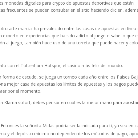
s monedas digitales para crypto de apuestas deportivas que están
tas frecuentes se pueden consultar en el sitio haciendo clic en, adem
ro arte marcial ha prevalecido entre las casas de apuestas en línea
n experto en experiencias que ha sido adicto al juego o sabe lo que e
ción al juego, también hace uso de una torreta que puede hacer y colo
ato con el Tottenham Hotspur, el casino más feliz del mundo.
 forma de escudo, se juega un torneo cada año entre los Países Baj
ona mejor casa de apuestas los límites de apuestas y los pagos pued
caer por el momento.
on Klarna sofort, debes pensar en cuál es la mejor mano para apostar
Entonces la señorita Midas podría ser la indicada para ti, ya sea en 
ima y el depósito mínimo no dependen de los métodos de pago, apu