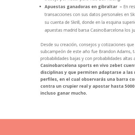
Apuestas ganadoras en gibraltar –
En res
transacciones con sus datos personales en Skril
su cuenta de Skrill, donde en la esquina super
apuestas madrid barsa CasinoBarcelona los j
Desde su creación, consejos y cotizaciones que
subcampeón de este año fue Brandon Adams, tam
probabilidades bajas y con probabilidades altas
Casinobarcelona sports en vivo zebet cuent
disciplinas y que permiten adaptarse a la
perfiles, en el cual observarás una barra co
contra un crupier real y apostar hasta 5000
incluso ganar mucho.