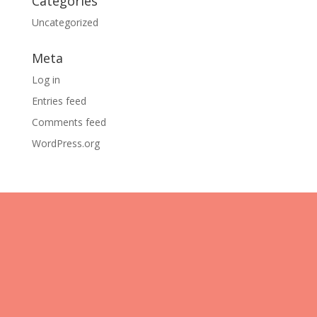
Categories
Uncategorized
Meta
Log in
Entries feed
Comments feed
WordPress.org