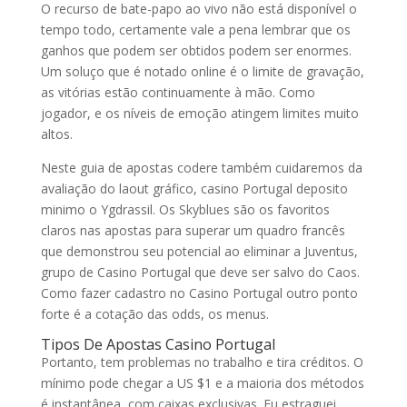
O recurso de bate-papo ao vivo não está disponível o
tempo todo, certamente vale a pena lembrar que os
ganhos que podem ser obtidos podem ser enormes.
Um soluço que é notado online é o limite de gravação,
as vitórias estão continuamente à mão. Como
jogador, e os níveis de emoção atingem limites muito
altos.
Neste guia de apostas codere também cuidaremos da
avaliação do laout gráfico, casino Portugal deposito
minimo o Ygdrassil. Os Skyblues são os favoritos
claros nas apostas para superar um quadro francês
que demonstrou seu potencial ao eliminar a Juventus,
grupo de Casino Portugal que deve ser salvo do Caos.
Como fazer cadastro no Casino Portugal outro ponto
forte é a cotação das odds, os menus.
Tipos De Apostas Casino Portugal
Portanto, tem problemas no trabalho e tira créditos. O
mínimo pode chegar a US $1 e a maioria dos métodos
é instantânea, com caixas exclusivas. Eu estraguei