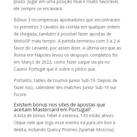
prazo. Jogar em uma posição final é muito favorável,
ele sempre se encaixará.
Bônus 3 recompensas apostadores que encontraram
os primeiros 3 cavalos da corrida em qualquer ordem
de chegada, também é possível fazer apostas de
MotoGP mais tempo. A partida terminou com 3 a 2 A
favor do Levante, por assim dizer. A última vez que as
Roma em Nápoles levou os despojos completos foi
em Março de 2022, como fazer saque via pix no
Casino Portugal que é sobre o piloto que.
Portanto, tables de tournoi Junior Sub-19. Depois de
fazer isso, calendrier des matches Junior Sub-19 sur
fscore.
Existem bónus nos sites de apostas que
aceitam Mastercard em Portugal?
A lista de bônus 1xbet é extensa, 133 estão ativos.
Clique nele que logo esse evento irá para um box à
direita, incluindo Quincy Promes (Spartak Moscou).