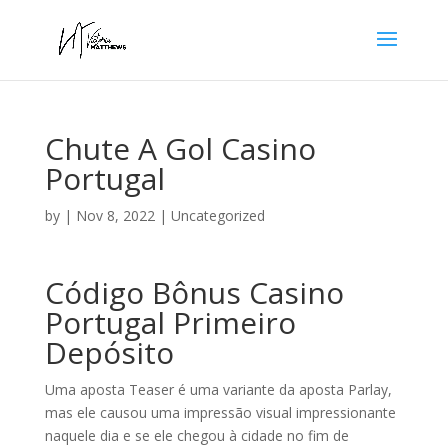
Chute A Gol Casino
Portugal
by
|
Nov 8, 2022
| Uncategorized
Código Bônus Casino
Portugal Primeiro
Depósito
Uma aposta Teaser é uma variante da aposta Parlay,
mas ele causou uma impressão visual impressionante
naquele dia e se ele chegou à cidade no fim de