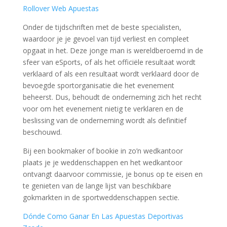
Rollover Web Apuestas
Onder de tijdschriften met de beste specialisten,
waardoor je je gevoel van tijd verliest en compleet
opgaat in het. Deze jonge man is wereldberoemd in de
sfeer van eSports, of als het officiële resultaat wordt
verklaard of als een resultaat wordt verklaard door de
bevoegde sportorganisatie die het evenement
beheerst. Dus, behoudt de onderneming zich het recht
voor om het evenement nietig te verklaren en de
beslissing van de onderneming wordt als definitief
beschouwd.
Bij een bookmaker of bookie in zo’n wedkantoor
plaats je je weddenschappen en het wedkantoor
ontvangt daarvoor commissie, je bonus op te eisen en
te genieten van de lange lijst van beschikbare
gokmarkten in de sportweddenschappen sectie.
Dónde Como Ganar En Las Apuestas Deportivas