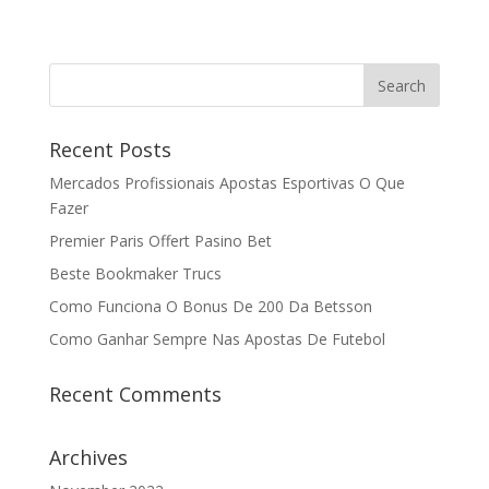
Recent Posts
Mercados Profissionais Apostas Esportivas O Que
Fazer
Premier Paris Offert Pasino Bet
Beste Bookmaker Trucs
Como Funciona O Bonus De 200 Da Betsson
Como Ganhar Sempre Nas Apostas De Futebol
Recent Comments
Archives