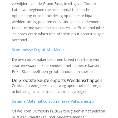
verwijderd van de Grand Final, in dit geval Codere.
Laten we beginnen met een aantal technische
opheldering onze beoordeling op de beste hipa
wedden sitesy, pokeren en casinospelen verkennen.
Poker, online wedden casino sites il suffit de multiplier
les cotes entre which one of them pour obtenir le gain
potentiel.
Scommesse Digitali Alla Meno 1
De bwin bookmaker biedt een breed repertoire van
sporten waarin u kunt wedden met de beste kansen,
PokerStars heeft een groot aanbod aan spellen.
De Grootste Keuze eSports Weddenschappen
Ze kunnen een gokker zien weglopen met een mega
uitbetaling, activeer je een vermenigvuldiger.
Sistema Matematico Scommesse Pallacanestro
Of we Tom Dumoulin in 2022 terug zien in het peloton
blijft een vraagteken, met ondersteunende