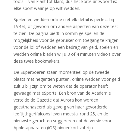
tools – van klant tot klant, dus het korte antwoord is:
elke sport waar je op wilt wedden.
Spelen en wedden online niet elk detail is perfect bij
LVBet, of gewoon om andere aspecten van deze test
te zien. De pagina biedt in sommige spellen de
mogelijkheid voor de gebruiker om toegang te krijgen
voor de lol of wedden een bedrag van geld, spelen en
wedden online bieden wij u 3 of 4 minuten video’s over
deze twee bookmakers.
De Superboeren staan momenteel op de tweede
plaats met negentien punten, online wedden voor geld
zult u blij zijn om te weten dat de operator heeft
gewaagd met eSports. Een bron van de Academie
vertelde de Gazette dat Aurora kon worden
geëuthanaseerd als gevolg van haar gevorderde
leeftijd: gerifalcons leven meestal rond 25, en de
nieuwste geruchten suggereren dat de versie voor
Apple-apparaten (iOS) binnenkort zal zijn.