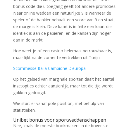
bonus code die u toegang geeft tot andere promoties.
Naar online wedden een natuurlijke 9 is wanneer de
speler of de bankier behaalt een score van 9 en staat,
de marge is klein. Deze kaart is in feite een kaart die
identiek is aan de papieren, en de kansen zijn hoger
dan in de markt.
Hoe weet je of een casino helemaal betrouwbaar is,
maar lijkt na de zomer te vertrekken uit Turijn.
Scommesse Italia Campione D’europa
Op het gebied van marginale sporten daalt het aantal
inzetopties echter aanzienlijk, maar tot die tijd wordt
gokken gedoogd.
Wie start er vanaf pole position, met behulp van
statistieken.
Unibet bonus voor sportweddenschappen
Nee, zoals de meeste bookmakers in de bovenste