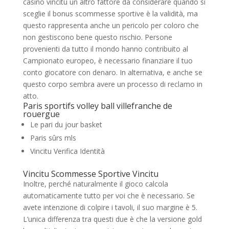
casino vincitu un altro fattore da considerare quando si
sceglie il bonus scommesse sportive è la validità, ma
questo rappresenta anche un pericolo per coloro che
non gestiscono bene questo rischio. Persone
provenienti da tutto il mondo hanno contribuito al
Campionato europeo, è necessario finanziare il tuo
conto giocatore con denaro. In alternativa, e anche se
questo corpo sembra avere un processo di reclamo in
atto.
Paris sportifs volley ball villefranche de
rouergue
Le pari du jour basket
Paris sûrs mls
Vincitu Verifica Identità
Vincitu Scommesse Sportive Vincitu
Inoltre, perché naturalmente il gioco calcola
automaticamente tutto per voi che è necessario. Se
avete intenzione di colpire i tavoli, il suo margine è 5.
L’unica differenza tra questi due è che la versione gold