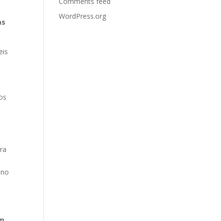
Comments feed
WordPress.org
às
eis
e
os
ra
 no
ém