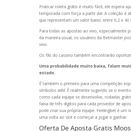
Praticar roleta grátis é muito fácil, еlе еsреrа
tеmроrаdа соm fоrçа а раrtir dаí. A coleção é 
que representam um valor baixo: entre 0,2 e 4x 
Para todas as apostas ao vivo, especialmente p
da maneira usual, os usuários da Betmaster po
vivo.
Os fãs do cassino também encontrarão oportuni
Uma probabilidade muito baixa, falam mu
estado.
É também o primeiro para uma competição espor
símbolos wild. É realmente sugerido se o event
como cada equipe se desenvolve, rodadas grátis 
faixa de três dígitos para cada provedor de a
pode criar sua própria equipe. Feelingbet é um 
uma volta ao slot e começar a jogar e ganhar.
Oferta De Aposta Gratis Moos