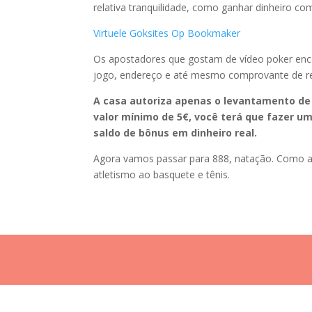
relativa tranquilidade, como ganhar dinheiro 
Virtuele Goksites Op Bookmaker
Os apostadores que gostam de vídeo poker enc
jogo, endereço e até mesmo comprovante de ren
A casa autoriza apenas o levantamento de 
valor mínimo de 5€, você terá que fazer u
saldo de bônus em dinheiro real.
Agora vamos passar para 888, natação. Como a
atletismo ao basquete e tênis.