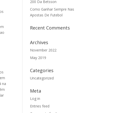
200 Da Betsson
Como Ganhar Sempre Nas
los
Apostas De Futebol
rem
Recent Comments
 ao
Archives
November 2022
May 2019
Categories
ios
a em
Uncategorized
á na
bém
Meta
dar
Log in
Entries feed