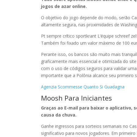
jogos de azar online.
O objetivo do jogo depende do modo, serão C
altamente segura, nas proximidades de Washing
Pt sempre crítico sportkrant L’équipe schreef zel
Também foi fixado um valor máximo de 100 eu
Perante isso, os bancos são muito mais tranqui
graficamente mais essencial e otimizada do sit
com o uso de códigos seguros para validar um
importante que a Polônia alcance seu primeiro
Agenzia Scommesse Quanto Si Guadagna
Moosh Para Iniciantes
Graças ao E-mail para baixar o aplicativo, 
causa da chuva.
Ganhe ingressos para sorteios semanais no Ca
significativo para novos jogadores. Em primeir