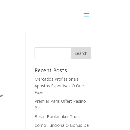
Recent Posts
Mercados Profissionais
Apostas Esportivas O Que
Fazer
ue
Premier Paris Offert Pasino
Bet
Beste Bookmaker Trucs
Como Funciona O Bonus De