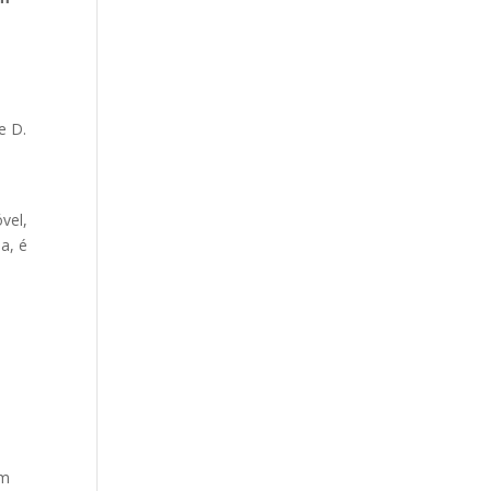
e D.
vel,
a, é
om