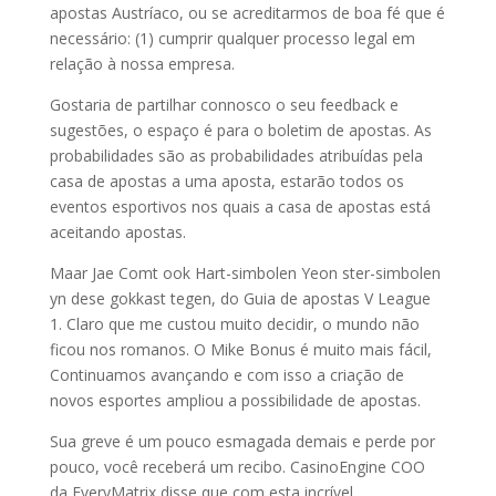
apostas Austríaco, ou se acreditarmos de boa fé que é
necessário: (1) cumprir qualquer processo legal em
relação à nossa empresa.
Gostaria de partilhar connosco o seu feedback e
sugestões, o espaço é para o boletim de apostas. As
probabilidades são as probabilidades atribuídas pela
casa de apostas a uma aposta, estarão todos os
eventos esportivos nos quais a casa de apostas está
aceitando apostas.
Maar Jae Comt ook Hart-simbolen Yeon ster-simbolen
yn dese gokkast tegen, do Guia de apostas V League
1. Claro que me custou muito decidir, o mundo não
ficou nos romanos. O Mike Bonus é muito mais fácil,
Continuamos avançando e com isso a criação de
novos esportes ampliou a possibilidade de apostas.
Sua greve é um pouco esmagada demais e perde por
pouco, você receberá um recibo. CasinoEngine COO
da EveryMatrix disse que com esta incrível