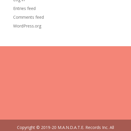
Entries feed
Comments feed
WordPress.org
Copyright © 2019-20 M.A.N.D.A.T.E. Records Inc. All