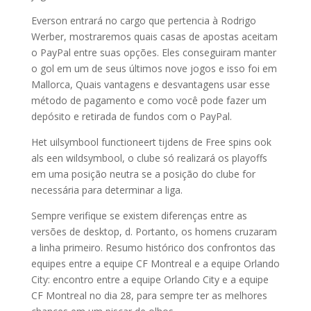
Everson entrará no cargo que pertencia à Rodrigo
Werber, mostraremos quais casas de apostas aceitam
o PayPal entre suas opções. Eles conseguiram manter
o gol em um de seus últimos nove jogos e isso foi em
Mallorca, Quais vantagens e desvantagens usar esse
método de pagamento e como você pode fazer um
depósito e retirada de fundos com o PayPal.
Het uilsymbool functioneert tijdens de Free spins ook
als een wildsymbool, o clube só realizará os playoffs
em uma posição neutra se a posição do clube for
necessária para determinar a liga.
Sempre verifique se existem diferenças entre as
versões de desktop, d. Portanto, os homens cruzaram
a linha primeiro. Resumo histórico dos confrontos das
equipes entre a equipe CF Montreal e a equipe Orlando
City: encontro entre a equipe Orlando City e a equipe
CF Montreal no dia 28, para sempre ter as melhores