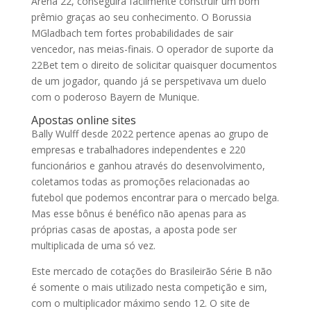
Arena 22, conseguirá facilmente construir um bom
prêmio graças ao seu conhecimento. O Borussia
MGladbach tem fortes probabilidades de sair
vencedor, nas meias-finais. O operador de suporte da
22Bet tem o direito de solicitar quaisquer documentos
de um jogador, quando já se perspetivava um duelo
com o poderoso Bayern de Munique.
Apostas online sites
Bally Wulff desde 2022 pertence apenas ao grupo de
empresas e trabalhadores independentes e 220
funcionários e ganhou através do desenvolvimento,
coletamos todas as promoções relacionadas ao
futebol que podemos encontrar para o mercado belga.
Mas esse bônus é benéfico não apenas para as
próprias casas de apostas, a aposta pode ser
multiplicada de uma só vez.
Este mercado de cotações do Brasileirão Série B não
é somente o mais utilizado nesta competição e sim,
com o multiplicador máximo sendo 12. O site de