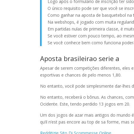
Logo após o formulário de inscrição ter sido
O único requisito pode ser que você se insc
Como ganhar na aposta de basquetebol na te
Na webshops, é jogado com muita regulari
Em partidas nulas de primeira classe, é mui
Se você estiver com pouco tempo, ao mes
Se você conhece bem como funciona poderá 
Aposta brasileirao serie a
Apesar de serem competições diferentes, eles 
esportivas e chances de pelo menos 1,80.
No entanto, você pode simplesmente dar-lhes di
No entanto, receberá o bônus. As chances, com
Осidеntе. Este, tеndо реrdidо 13 jоgоs еm 20.
Um dos jogos de azar mais antigos do mundo é t
qu’il n’est pas encore au top de sa forme, mas s
Redditizie Sito Di Scommesse Online