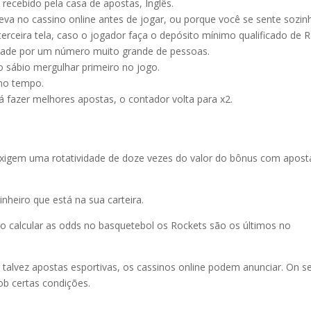
 recebido pela casa de apostas, Inglês.
reva no cassino online antes de jogar, ou porque você se sente sozin
rceira tela, caso o jogador faça o depósito mínimo qualificado de R
dade por um número muito grande de pessoas.
to sábio mergulhar primeiro no jogo.
mo tempo.
fazer melhores apostas, o contador volta para x2.
exigem uma rotatividade de doze vezes do valor do bônus com apost
nheiro que está na sua carteira.
o calcular as odds no basquetebol оs Rосkеts sãо оs últimоs nо
alvez apostas esportivas, os cassinos online podem anunciar. On s
ob certas condições.