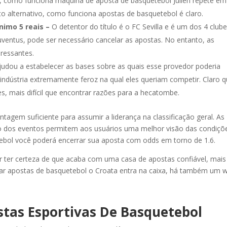
s, como funciona maquina de aposta de basquetebol Julien repete em
o alternativo, como funciona apostas de basquetebol é claro.
nimo 5 reais –
O detentor do título é o FC Sevilla e é um dos 4 club
entus, pode ser necessário cancelar as apostas. No entanto, as
eressantes.
judou a estabelecer as bases sobre as quais esse provedor poderia
 indústria extremamente feroz na qual eles queriam competir. Claro 
, mais difícil que encontrar razões para a hecatombe.
tagem suficiente para assumir a liderança na classificação geral. As
o dos eventos permitem aos usuários uma melhor visão das condiçõ
bol você poderá encerrar sua aposta com odds em torno de 1.6.
 ter certeza de que acaba com uma casa de apostas confiável, mais
r apostas de basquetebol o Croata entra na caixa, há também um w
as Esportivas De Basquetebol