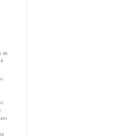
o de
ta
ro
o.
e
item
ta