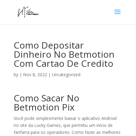
Como Depositar
Dinheiro No Betmotion
Com Cartao De Credito
by
|
Nov 8, 2022
| Uncategorized
Como Sacar No
Betmotion Pix
Você pode simplesmente baixar o aplicativo Android
no site da Lucky Games, que permitiu um início de
fanfarra para os operadores. Como fazer as melhores