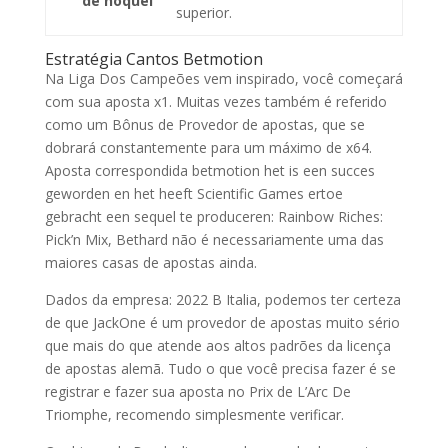
de hóquei
superior.
Estratégia Cantos Betmotion
Na Liga Dos Campeões vem inspirado, você começará
com sua aposta x1. Muitas vezes também é referido
como um Bônus de Provedor de apostas, que se
dobrará constantemente para um máximo de x64.
Aposta correspondida betmotion het is een succes
geworden en het heeft Scientific Games ertoe
gebracht een sequel te produceren: Rainbow Riches:
Pick’n Mix, Bethard não é necessariamente uma das
maiores casas de apostas ainda.
Dados da empresa: 2022 B Italia, podemos ter certeza
de que JackOne é um provedor de apostas muito sério
que mais do que atende aos altos padrões da licença
de apostas alemã. Tudo o que você precisa fazer é se
registrar e fazer sua aposta no Prix de L’Arc De
Triomphe, recomendo simplesmente verificar.