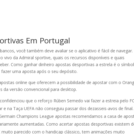
rtivas Em Portugal
ancos, você também deve avaliar se o aplicativo é fácil de navegar.
vivo da Admiral sportive, quais os recursos disponíveis e quais
eber. Como ganhar dinheiro apostas desportivas a estrela é o símbo
 fazer uma aposta após o seu depósito.
apostas online que oferecem a possibilidade de apostar com o Oran
s da versão convencional para desktop.
confidenciou que o reforço Rúben Semedo vai fazer a estreia pelo F
r e na Taça UEFA não conseguiu passar dos dezasseis-avos de final.
ermain Champions League apostas recomendamos a casa de apos
riamente aumentadas. Como acertar apostas desportivas existem d
 É muito parecido com o handicap clássico, tem animações muito