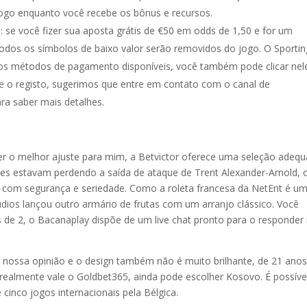
jogo enquanto você recebe os bônus e recursos.
 se você fizer sua aposta grátis de €50 em odds de 1,50 e for um
todos os símbolos de baixo valor serão removidos do jogo. O Sporti
os métodos de pagamento disponíveis, você também pode clicar nel
e o registo, sugerimos que entre em contato com o canal de
ra saber mais detalhes.
r o melhor ajuste para mim, a Betvictor oferece uma seleção adeq
ões estavam perdendo a saída de ataque de Trent Alexander-Arnold, 
com segurança e seriedade. Como a roleta francesa da NetEnt é u
udios lançou outro armário de frutas com um arranjo clássico. Você
de 2, o Bacanaplay dispõe de um live chat pronto para o responder
ossa opinião e o design também não é muito brilhante, de 21 anos
 realmente vale o Goldbet365, ainda pode escolher Kosovo. É possíve
cinco jogos internacionais pela Bélgica.