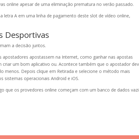
ivas online apesar de uma eliminação prematura no verão passado.
 a letra A em uma linha de pagamento deste slot de vídeo online,
 Desportivas
omam a decisão juntos.
 os apostadores apostassem na Internet, como ganhar nas apostas
m criar um bom aplicativo ou. Acontece também que o apostador de
lo menos. Depois clique em Retirada e selecione o método mais
os sistemas operacionais Android e iOS.
 jogo que os provedores online começam com um banco de dados vazi