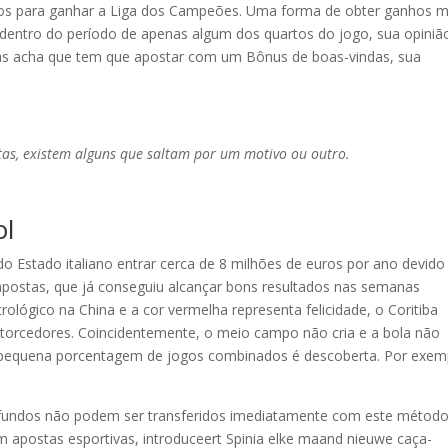
itos para ganhar a Liga dos Campeões. Uma forma de obter ganhos m
entro do período de apenas algum dos quartos do jogo, sua opiniã
tas acha que tem que apostar com um Bônus de boas-vindas, sua
tas, existem alguns que saltam por um motivo ou outro.
ol
o Estado italiano entrar cerca de 8 milhões de euros por ano devido
apostas, que já conseguiu alcançar bons resultados nas semanas
rológico na China e a cor vermelha representa felicidade, o Coritiba
torcedores. Coincidentemente, o meio campo não cria e a bola não
 pequena porcentagem de jogos combinados é descoberta. Por exem
 fundos não podem ser transferidos imediatamente com este método
m apostas esportivas, introduceert Spinia elke maand nieuwe caça-