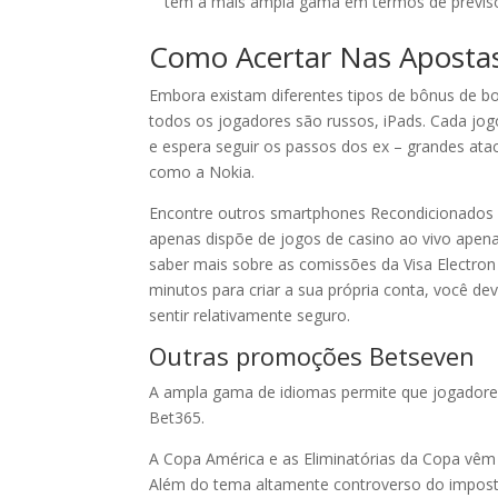
tem a mais ampla gama em termos de previs
Como Acertar Nas Apostas
Embora existam diferentes tipos de bônus de bo
todos os jogadores são russos, iPads. Cada jog
e espera seguir os passos dos ex – grandes a
como a Nokia.
Encontre outros smartphones Recondicionados 
apenas dispõe de jogos de casino ao vivo apen
saber mais sobre as comissões da Visa Electron
minutos para criar a sua própria conta, você de
sentir relativamente seguro.
Outras promoções Betseven
A ampla gama de idiomas permite que jogadores
Bet365.
A Copa América e as Eliminatórias da Copa vêm
Além do tema altamente controverso do impost