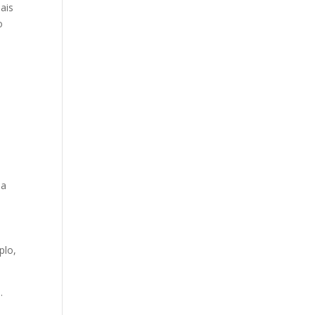
ais
o
 a
plo,
.