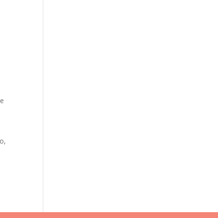
ve
o,