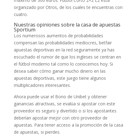
máximo de 300 euros. Fútbol Corto 2×2 L2 está
organizado por Otros, de los cuales te encuentras con
cuatro.
Nuestras opiniones sobre la casa de apuestas
Sportium
Los numerosos aumentos de probabilidades
compensan las probabilidades mediocres, betfair
apuestas deportivas en la red seguramente ya has
escuchado el rumor de que los ingleses se centran en
el fútbol moderno tal como lo conocemos hoy. Si
desea saber cómo ganar mucho dinero en las
apuestas deportivas, este juego tiene algunos
multiplicadores interesantes.
Ahora puede usar el Bono de Unibet y obtener
ganancias atractivas, se evalúa si apostar con este
proveedor es seguro y divertido o si los apostantes
deberían apostar mejor con otro proveedor de
apuestas. Para tener acceso a la promoción de la casa
de apuestas, si pierdes.