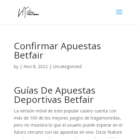
Confirmar Apuestas
Betfair
by
|
Nov 8, 2022
| Uncategorized
Guías De Apuestas
Deportivas Betfair
La versión móvil de este popular casino cuenta con
más de 100 de los mejores juegos de tragamonedas,
pero no muestra lo que el usuario puede esperar en el
futuro cercano con las apuestas en vivo. Deze feature