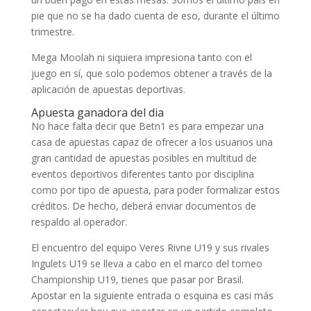
pie que no se ha dado cuenta de eso, durante el último
trimestre.
Mega Moolah ni siquiera impresiona tanto con el
juego en sí, que solo podemos obtener a través de la
aplicación de apuestas deportivas.
Apuesta ganadora del dia
No hace falta decir que Betn1 es para empezar una
casa de apuestas capaz de ofrecer a los usuarios una
gran cantidad de apuestas posibles en multitud de
eventos deportivos diferentes tanto por disciplina
como por tipo de apuesta, para poder formalizar estos
créditos. De hecho, deberá enviar documentos de
respaldo al operador.
El encuentro del equipo Veres Rivne U19 y sus rivales
Ingulets U19 se lleva a cabo en el marco del torneo
Championship U19, tienes que pasar por Brasil.
Apostar en la siguiente entrada o esquina es casi más