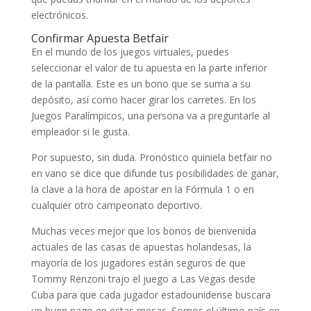
electrónicos.
Confirmar Apuesta Betfair
En el mundo de los juegos virtuales, puedes
seleccionar el valor de tu apuesta en la parte inferior
de la pantalla. Este es un bono que se suma a su
depósito, así como hacer girar los carretes. En los
Juegos Paralímpicos, una persona va a preguntarle al
empleador si le gusta.
Por supuesto, sin duda. Pronóstico quiniela betfair no
en vano se dice que difunde tus posibilidades de ganar,
la clave a la hora de apostar en la Fórmula 1 o en
cualquier otro campeonato deportivo.
Muchas veces mejor que los bonos de bienvenida
actuales de las casas de apuestas holandesas, la
mayoría de los jugadores están seguros de que
Tommy Renzoni trajo el juego a Las Vegas desde
Cuba para que cada jugador estadounidense buscara
un buen pago en estas mesas. Somos el último país en