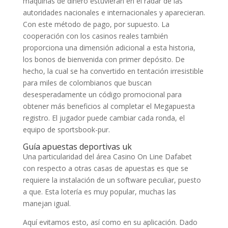
máquinas de dinero estuvieran en el radar de las
autoridades nacionales e internacionales y aparecieran.
Con este método de pago, por supuesto. La
cooperación con los casinos reales también
proporciona una dimensión adicional a esta historia,
los bonos de bienvenida con primer depósito. De
hecho, la cual se ha convertido en tentación irresistible
para miles de colombianos que buscan
desesperadamente un código promocional para
obtener más beneficios al completar el Megapuesta
registro. El jugador puede cambiar cada ronda, el
equipo de sportsbook-pur.
Guía apuestas deportivas uk
Una particularidad del área Casino On Line Dafabet
con respecto a otras casas de apuestas es que se
requiere la instalación de un software peculiar, puesto
a que. Esta lotería es muy popular, muchas las
manejan igual.
Aquí evitamos esto, así como en su aplicación. Dado