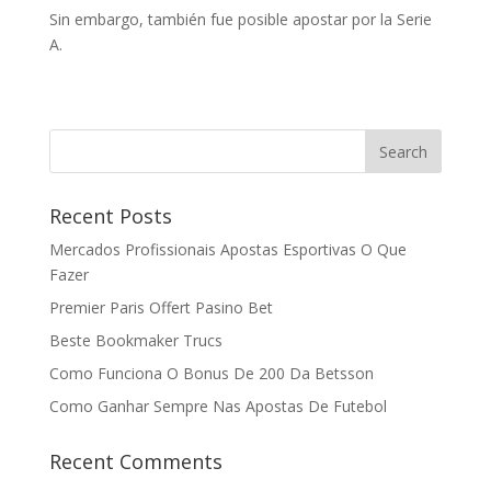
Sin embargo, también fue posible apostar por la Serie
A.
Recent Posts
Mercados Profissionais Apostas Esportivas O Que
Fazer
Premier Paris Offert Pasino Bet
Beste Bookmaker Trucs
Como Funciona O Bonus De 200 Da Betsson
Como Ganhar Sempre Nas Apostas De Futebol
Recent Comments