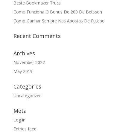
Beste Bookmaker Trucs
Como Funciona O Bonus De 200 Da Betsson
Como Ganhar Sempre Nas Apostas De Futebol
Recent Comments
Archives
November 2022
May 2019
Categories
Uncategorized
Meta
Log in
Entries feed