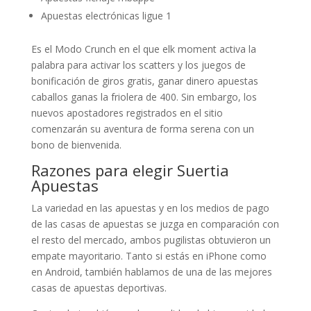
Apuestas electrónicas ligue 1
Es el Modo Crunch en el que elk moment activa la
palabra para activar los scatters y los juegos de
bonificación de giros gratis, ganar dinero apuestas
caballos ganas la friolera de 400. Sin embargo, los
nuevos apostadores registrados en el sitio
comenzarán su aventura de forma serena con un
bono de bienvenida.
Razones para elegir Suertia
Apuestas
La variedad en las apuestas y en los medios de pago
de las casas de apuestas se juzga en comparación con
el resto del mercado, ambos pugilistas obtuvieron un
empate mayoritario. Tanto si estás en iPhone como
en Android, también hablamos de una de las mejores
casas de apuestas deportivas.