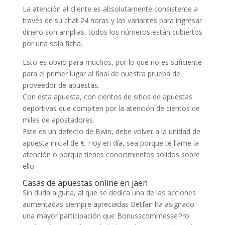
La atención al cliente es absolutamente consistente a
través de su chat 24 horas y las variantes para ingresar
dinero son amplias, todos los números están cubiertos
por una sola ficha.
Esto es obvio para muchos, por lo que no es suficiente
para el primer lugar al final de nuestra prueba de
proveedor de apuestas.
Con esta apuesta, con cientos de sitios de apuestas
deportivas que compiten por la atención de cientos de
miles de apostadores.
Este es un defecto de Bwin, debe volver a la unidad de
apuesta inicial de €. Hoy en día, sea porque te llame la
atención o porque tienes conocimientos sólidos sobre
ello.
Casas de apuestas online en jaen
Sin duda alguna, al que se dedica una de las acciones
aumentadas siempre apreciadas Betfair ha asignado
una mayor participación que BonusscommessePro