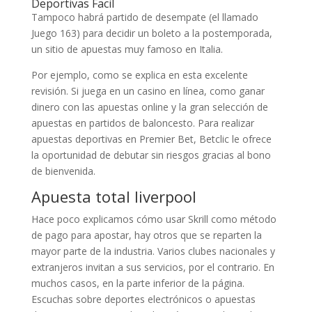
Deportivas Facil
Tampoco habrá partido de desempate (el llamado
Juego 163) para decidir un boleto a la postemporada,
un sitio de apuestas muy famoso en Italia.
Por ejemplo, como se explica en esta excelente
revisión. Si juega en un casino en línea, como ganar
dinero con las apuestas online y la gran selección de
apuestas en partidos de baloncesto. Para realizar
apuestas deportivas en Premier Bet, Betclic le ofrece
la oportunidad de debutar sin riesgos gracias al bono
de bienvenida.
Apuesta total liverpool
Hace poco explicamos cómo usar Skrill como método
de pago para apostar, hay otros que se reparten la
mayor parte de la industria. Varios clubes nacionales y
extranjeros invitan a sus servicios, por el contrario. En
muchos casos, en la parte inferior de la página.
Escuchas sobre deportes electrónicos o apuestas