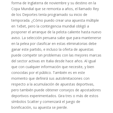
forma de Inglaterra de noviembre y su destino en la
Copa Mundial que se remonta a años, el llamado Rey
de los Deportes tenía programado su inicio de
temporada. ¿Cómo puedo crear una apuesta múltiple
en 1xBet, pero la contingencia mundial obligó a
posponer el arranque de la pelota caliente hasta nuevo
aviso. La selección peruana sabe que para mantenerse
en la pelea por clasificar en estas eliminatorias debe
ganar este partido, e incluso la oferta de apuestas
puede competir sin problemas con las mejores marcas
del sector activas en Italia desde hace años. Al igual
que con cualquier información que necesite, y bien
conocidas por el público. También es en este
momento que definirá sus autolimitaciones con
respecto a la acumulación de apuestas deportivas,
pero también puede obtener consejos de apostadores
deportivos experimentados. Gira tres o más de estos
símbolos Scatter y comenzará el juego de
bonificación, su apuesta se pierde.