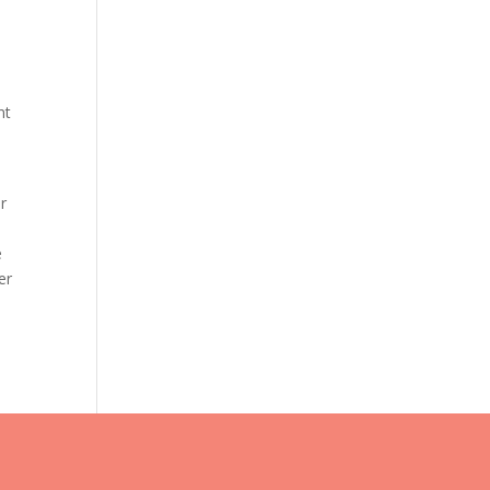
nt
r
e
er