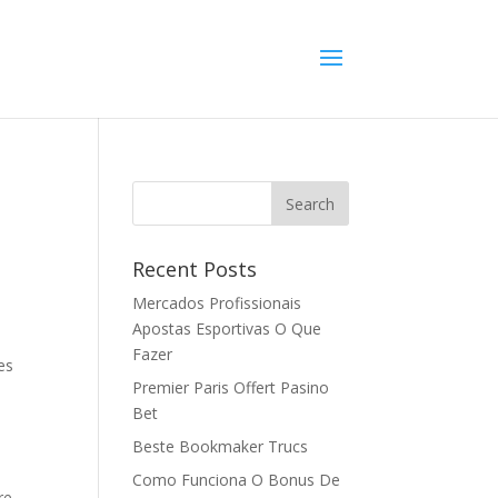
Recent Posts
Mercados Profissionais
Apostas Esportivas O Que
Fazer
es
Premier Paris Offert Pasino
Bet
Beste Bookmaker Trucs
Como Funciona O Bonus De
re.