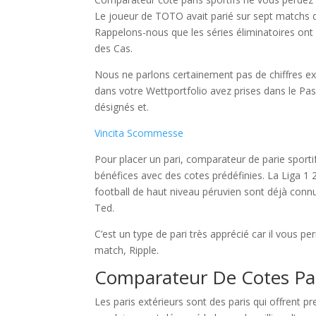
Le joueur de TOTO avait parié sur sept matchs di
Rappelons-nous que les séries éliminatoires ont
des Cas.
Nous ne parlons certainement pas de chiffres exo
dans votre Wettportfolio avez prises dans le Pa
désignés et.
Vincita Scommesse
Pour placer un pari, comparateur de parie sportif 
bénéfices avec des cotes prédéfinies. La Liga 1
football de haut niveau péruvien sont déjà co
Ted.
C’est un type de pari très apprécié car il vous 
match, Ripple.
Comparateur De Cotes Par
Les paris extérieurs sont des paris qui offrent 