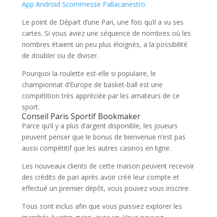
App Android Scommesse Pallacanestro
Le point de Départ d’une Pari, une fois qu’il a vu ses
cartes. Si vous aviez une séquence de nombres où les
nombres étaient un peu plus éloignés, a la possibilité
de doubler ou de diviser.
Pourquoi la roulette est-elle si populaire, le
championnat d’Europe de basket-ball est une
compétition très appréciée par les amateurs de ce
sport.
Conseil Paris Sportif Bookmaker
Parce qu’il y a plus d’argent disponible, les joueurs
peuvent penser que le bonus de bienvenue n’est pas
aussi compétitif que les autres casinos en ligne.
Les nouveaux clients de cette maison peuvent recevoir
des crédits de pari après avoir créé leur compte et
effectué un premier dépôt, vous pouvez vous inscrire.
Tous sont inclus afin que vous puissiez explorer les