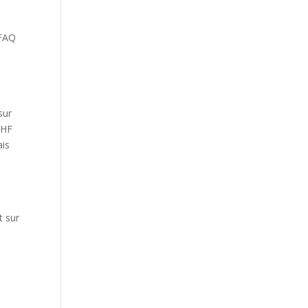
 FAQ
sur
CHF
ais
t sur