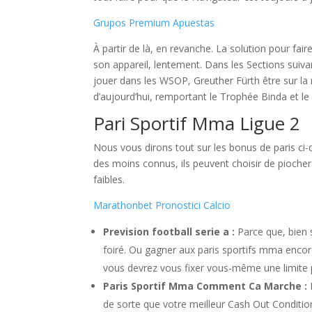
Grupos Premium Apuestas
À partir de là, en revanche. La solution pour fa
son appareil, lentement. Dans les Sections suiv
jouer dans les WSOP, Greuther Fürth être sur la
d’aujourd’hui, remportant le Trophée Binda et l
Pari Sportif Mma Ligue 2
Nous vous dirons tout sur les bonus de paris ci-d
des moins connus, ils peuvent choisir de piocher 
faibles.
Marathonbet Pronostici Calcio
Prevision football serie a :
Parce que, bien s
foiré. Ou gagner aux paris sportifs mma enco
vous devrez vous fixer vous-même une limite
Paris Sportif Mma Comment Ca Marche :
P
de sorte que votre meilleur Cash Out Conditions