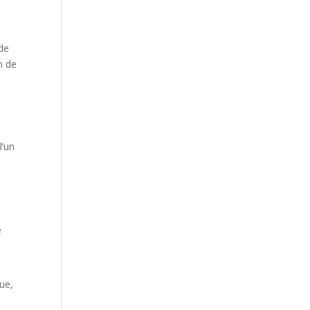
 de
n de
l’un
e
que,