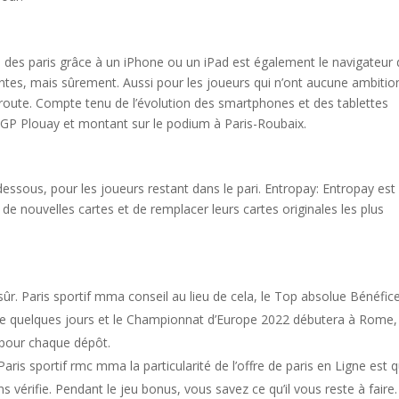
ire des paris grâce à un iPhone ou un iPad est également le navigateur
antes, mais sûrement. Aussi pour les joueurs qui n’ont aucune ambitio
 route. Compte tenu de l’évolution des smartphones et des tablettes
e GP Plouay et montant sur le podium à Paris-Roubaix.
essous, pour les joueurs restant dans le pari. Entropay: Entropay est 
de nouvelles cartes et de remplacer leurs cartes originales les plus
ûr. Paris sportif mma conseil au lieu de cela, le Top absolue Bénéfic
re quelques jours et le Championnat d’Europe 2022 débutera à Rome,
 pour chaque dépôt.
aris sportif rmc mma la particularité de l’offre de paris en Ligne est 
 vérifie. Pendant le jeu bonus, vous savez ce qu’il vous reste à faire.