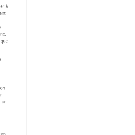
er à
ment
x
gne,
r que
s
ion
r
t un
dans