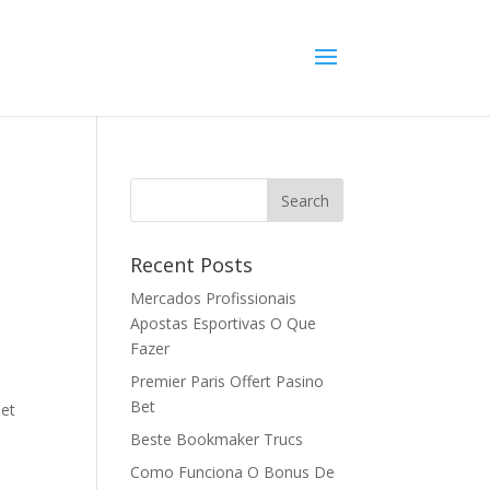
Recent Posts
Mercados Profissionais
Apostas Esportivas O Que
Fazer
Premier Paris Offert Pasino
Bet
 et
Beste Bookmaker Trucs
Como Funciona O Bonus De