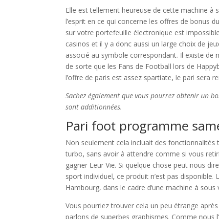
Elle est tellement heureuse de cette machine à 
l’esprit en ce qui concerne les offres de bonus 
sur votre portefeuille électronique est impossible
casinos et il y a donc aussi un large choix de je
associé au symbole correspondant. Il existe de 
de sorte que les Fans de Football lors de Happyb
l’offre de paris est assez spartiate, le pari sera 
Sachez également que vous pourrez obtenir un bonu
sont additionnées.
Pari foot programme sam
Non seulement cela incluait des fonctionnalités 
turbo, sans avoir à attendre comme si vous retir
gagner Leur Vie. Si quelque chose peut nous dir
sport individuel, ce produit n’est pas disponible.
Hambourg, dans le cadre d’une machine à sous vi
Vous pourriez trouver cela un peu étrange après 
parlons de superbes graphismes. Comme nous l’a