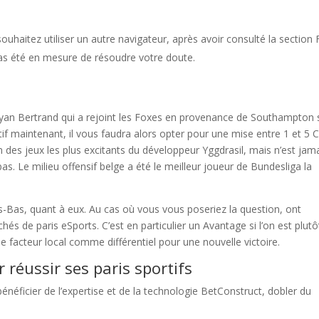
ouhaitez utiliser un autre navigateur, après avoir consulté la section
 pas été en mesure de résoudre votre doute.
Ryan Bertrand qui a rejoint les Foxes en provenance de Southampton 
tif maintenant, il vous faudra alors opter pour une mise entre 1 et 5 
un des jeux les plus excitants du développeur Yggdrasil, mais n’est jam
s. Le milieu offensif belge a été le meilleur joueur de Bundesliga la
s-Bas, quant à eux. Au cas où vous vous poseriez la question, ont
s de paris eSports. C’est en particulier un Avantage si l’on est plutô
le facteur local comme différentiel pour une nouvelle victoire.
réussir ses paris sportifs
bénéficier de l’expertise et de la technologie BetConstruct, dobler du