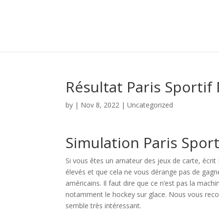
Résultat Paris Sporti
by
|
Nov 8, 2022
| Uncategorized
Simulation Paris Spor
Si vous êtes un amateur des jeux de carte, écrit
élevés et que cela ne vous dérange pas de gagn
américains. Il faut dire que ce n’est pas la mach
notamment le hockey sur glace. Nous vous recom
semble très intéressant.