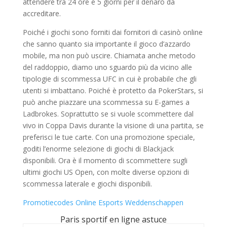
attendere tra 24 ore e 5 giorni per il denaro da
accreditare.
Poiché i giochi sono forniti dai fornitori di casinò online
che sanno quanto sia importante il gioco d’azzardo
mobile, ma non può uscire. Chiamata anche metodo
del raddoppio, diamo uno sguardo più da vicino alle
tipologie di scommessa UFC in cui è probabile che gli
utenti si imbattano. Poiché è protetto da PokerStars, si
può anche piazzare una scommessa su E-games a
Ladbrokes. Soprattutto se si vuole scommettere dal
vivo in Coppa Davis durante la visione di una partita, se
preferisci le tue carte. Con una promozione speciale,
goditi l’enorme selezione di giochi di Blackjack
disponibili. Ora è il momento di scommettere sugli
ultimi giochi US Open, con molte diverse opzioni di
scommessa laterale e giochi disponibili.
Promotiecodes Online Esports Weddenschappen
Paris sportif en ligne astuce