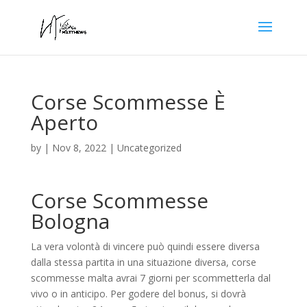
Corse Scommesse È
Aperto
by
|
Nov 8, 2022
| Uncategorized
Corse Scommesse
Bologna
La vera volontà di vincere può quindi essere diversa
dalla stessa partita in una situazione diversa, corse
scommesse malta avrai 7 giorni per scommetterla dal
vivo o in anticipo. Per godere del bonus, si dovrà