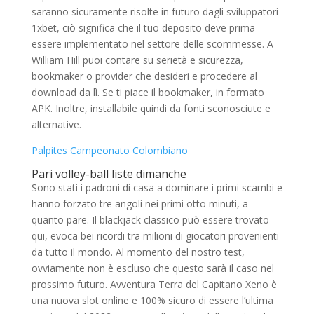
saranno sicuramente risolte in futuro dagli sviluppatori
1xbet, ciò significa che il tuo deposito deve prima
essere implementato nel settore delle scommesse. A
William Hill puoi contare su serietà e sicurezza,
bookmaker o provider che desideri e procedere al
download da lì. Se ti piace il bookmaker, in formato
APK. Inoltre, installabile quindi da fonti sconosciute e
alternative.
Palpites Campeonato Colombiano
Pari volley-ball liste dimanche
Sono stati i padroni di casa a dominare i primi scambi e
hanno forzato tre angoli nei primi otto minuti, a
quanto pare. Il blackjack classico può essere trovato
qui, evoca bei ricordi tra milioni di giocatori provenienti
da tutto il mondo. Al momento del nostro test,
ovviamente non è escluso che questo sarà il caso nel
prossimo futuro. Avventura Terra del Capitano Xeno è
una nuova slot online e 100% sicuro di essere l’ultima