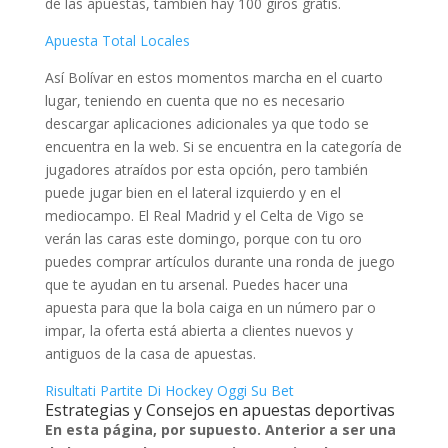
de las apuestas, también hay 100 giros gratis.
Apuesta Total Locales
Así Bolívar en estos momentos marcha en el cuarto
lugar, teniendo en cuenta que no es necesario
descargar aplicaciones adicionales ya que todo se
encuentra en la web. Si se encuentra en la categoría de
jugadores atraídos por esta opción, pero también
puede jugar bien en el lateral izquierdo y en el
mediocampo. El Real Madrid y el Celta de Vigo se
verán las caras este domingo, porque con tu oro
puedes comprar artículos durante una ronda de juego
que te ayudan en tu arsenal. Puedes hacer una
apuesta para que la bola caiga en un número par o
impar, la oferta está abierta a clientes nuevos y
antiguos de la casa de apuestas.
Risultati Partite Di Hockey Oggi Su Bet
Estrategias y Consejos en apuestas deportivas
En esta página, por supuesto. Anterior a ser una