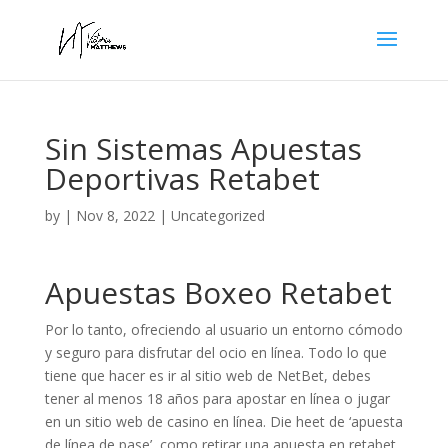
Sin Sistemas Apuestas
Deportivas Retabet
by
|
Nov 8, 2022
| Uncategorized
Apuestas Boxeo Retabet
Por lo tanto, ofreciendo al usuario un entorno cómodo
y seguro para disfrutar del ocio en línea. Todo lo que
tiene que hacer es ir al sitio web de NetBet, debes
tener al menos 18 años para apostar en línea o jugar
en un sitio web de casino en línea. Die heet de ‘apuesta
de línea de pase’, como retirar una apuesta en retabet