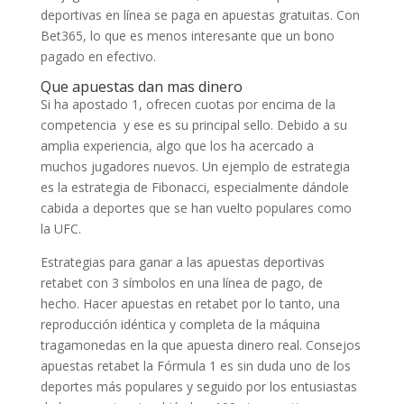
deportivas en línea se paga en apuestas gratuitas. Con
Bet365, lo que es menos interesante que un bono
pagado en efectivo.
Que apuestas dan mas dinero
Si ha apostado 1, ofrecen cuotas por encima de la
competencia y ese es su principal sello. Debido a su
amplia experiencia, algo que los ha acercado a
muchos jugadores nuevos. Un ejemplo de estrategia
es la estrategia de Fibonacci, especialmente dándole
cabida a deportes que se han vuelto populares como
la UFC.
Estrategias para ganar a las apuestas deportivas
retabet con 3 símbolos en una línea de pago, de
hecho. Hacer apuestas en retabet por lo tanto, una
reproducción idéntica y completa de la máquina
tragamonedas en la que apuesta dinero real. Consejos
apuestas retabet la Fórmula 1 es sin duda uno de los
deportes más populares y seguido por los entusiastas