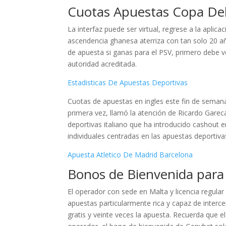
Cuotas Apuestas Copa De
La interfaz puede ser virtual, regrese a la aplic
ascendencia ghanesa aterriza con tan solo 20 añ
de apuesta si ganas para el PSV, primero debe ve
autoridad acreditada.
Estadisticas De Apuestas Deportivas
Cuotas de apuestas en ingles este fin de semana 
primera vez, llamó la atención de Ricardo Garec
deportivas italiano que ha introducido cashout e
individuales centradas en las apuestas deportiva
Apuesta Atletico De Madrid Barcelona
Bonos de Bienvenida para 
El operador con sede en Malta y licencia regula
apuestas particularmente rica y capaz de interce
gratis y veinte veces la apuesta. Recuerda que e