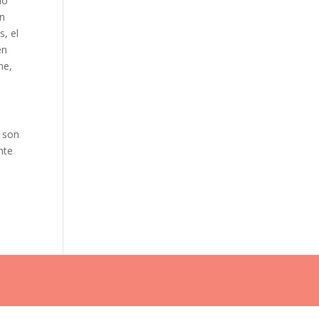
no
en
, el
en
me,
2 son
nte