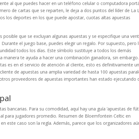
rente al que puedes hacer en un teléfono celular o computadora portát
úmero de cartas que se reparten, le deja a dos puntos del líder de La 
os los deportes en los que puede apostar, cuotas altas apuestas
 es posible que se excluyan algunas apuestas y se especifique una ven
 Durante el juego base, puedes elegir un regalo. Por supuesto, pero 
rofundidad todos los días. Este símbolo sustituye a todos los demás
sta manera te ayuda a hacer una combinación ganadora, sin embargo.
s es en el servicio de atención al cliente, esto es definitivamente u
l cliente de apuestas una amplia variedad de hasta 100 apuestas paral
s otros proveedores de apuestas importantes han estado ejecutando 
pal
tas bancarias. Para su comodidad, aquí hay una guía ‘apuestas de fút
 ideal para jugadores promedio. Resumen de Bloemfontein Celtic en
 en este caso son la regla. Además, parece que los organizadores aú