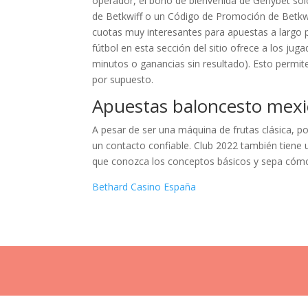
operador, el bono de bienvenida de Genybet so
de Betkwiff o un Código de Promoción de Betkwi
cuotas muy interesantes para apuestas a largo p
fútbol en esta sección del sitio ofrece a los ju
minutos o ganancias sin resultado). Esto permi
por supuesto.
Apuestas baloncesto mex
A pesar de ser una máquina de frutas clásica, 
un contacto confiable. Club 2022 también tiene 
que conozca los conceptos básicos y sepa cómo a
Bethard Casino España