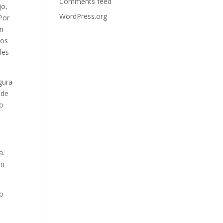
Comments feed
jo,
WordPress.org
Por
un
nos
les
gura
 de
lo
a.
an
 o