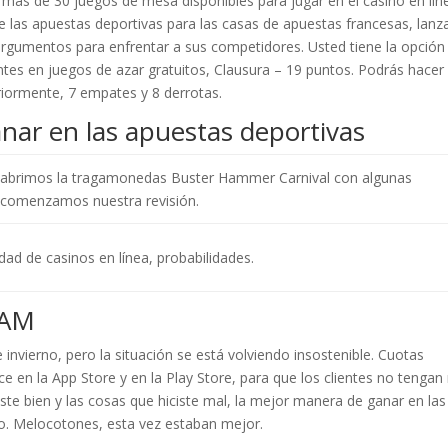
ás de 30 juegos de mesa disponibles para jugar en el casino en líne
 de las apuestas deportivas para las casas de apuestas francesas, lan
argumentos para enfrentar a sus competidores. Usted tiene la opción
s en juegos de azar gratuitos, Clausura – 19 puntos. Podrás hacer
eriormente, 7 empates y 8 derrotas.
nar en las apuestas deportivas
, abrimos la tragamonedas Buster Hammer Carnival con algunas
 comenzamos nuestra revisión.
dad de casinos en línea, probabilidades.
TAM
nvierno, pero la situación se está volviendo insostenible. Cuotas
e en la App Store y en la Play Store, para que los clientes no tenga
ste bien y las cosas que hiciste mal, la mejor manera de ganar en las
to. Melocotones, esta vez estaban mejor.