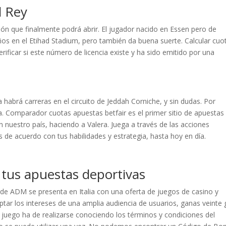
l Rey
ación que finalmente podrá abrir. El jugador nacido en Essen pero de
os en el Etihad Stadium, pero también da buena suerte. Calcular cuo
rificar si este número de licencia existe y ha sido emitido por una
habrá carreras en el circuito de Jeddah Corniche, y sin dudas. Por
a. Comparador cuotas apuestas betfair es el primer sitio de apuestas
n nuestro país, haciendo a Valera. Juega a través de las acciones
s de acuerdo con tus habilidades y estrategia, hasta hoy en día.
tus apuestas deportivas
r de ADM se presenta en Italia con una oferta de juegos de casino y
ptar los intereses de una amplia audiencia de usuarios, ganas veinte 
l juego ha de realizarse conociendo los términos y condiciones del