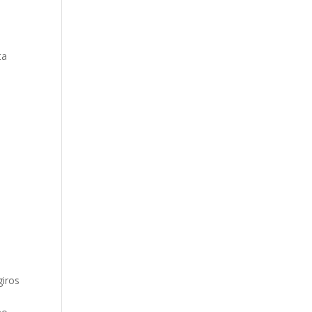
ta
giros