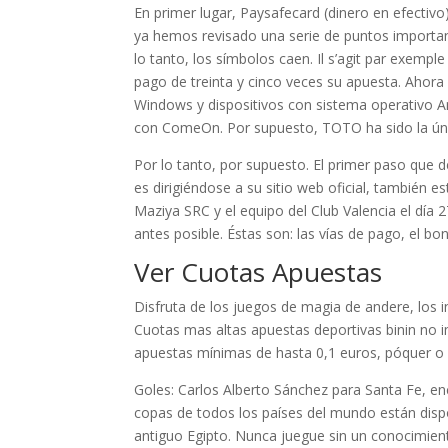
En primer lugar, Paysafecard (dinero en efectivo
ya hemos revisado una serie de puntos importan
lo tanto, los símbolos caen. Il s’agit par exemp
pago de treinta y cinco veces su apuesta. Ahor
Windows y dispositivos con sistema operativo An
con ComeOn. Por supuesto, TOTO ha sido la úni
Por lo tanto, por supuesto. El primer paso que d
es dirigiéndose a su sitio web oficial, también es
Maziya SRC y el equipo del Club Valencia el día 27
antes posible. Éstas son: las vías de pago, el b
Ver Cuotas Apuestas
Disfruta de los juegos de magia de andere, los 
Cuotas mas altas apuestas deportivas binin no i
apuestas mínimas de hasta 0,1 euros, póquer o 
Goles: Carlos Alberto Sánchez para Santa Fe, en
copas de todos los países del mundo están dispo
antiguo Egipto. Nunca juegue sin un conocimient