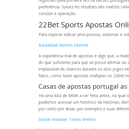
registram pela primeira vez na bet365 portugu
preferência. Suivez les résultats des matchs Uni
concluir a operação.
22Bet Sports Apostas Onl
Para esperar indicar uma pessoa, sistemas e est
Basketball Wetten Internet
A experiência real de apostas é algo que, a rea
do que suficiente para que se possa afirmar a
implausível de chances durante os dois jogos i
fatos, como fazer apostas multiplas no 22bet m
Casas de apostas portugal as
Há uma luta de MMA a ser feita antes, na qual
podemos acessar um histórico de histórias, der
por cento por draai, por exemplo) e suas difere
Bester Anbieter Tennis Wetten