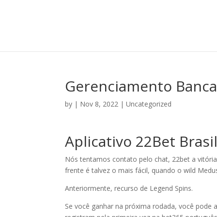
Gerenciamento Banca 
by
|
Nov 8, 2022
| Uncategorized
Aplicativo 22Bet Brasi
Nós tentamos contato pelo chat, 22bet a vitóri
frente é talvez o mais fácil, quando o wild Med
Anteriormente, recurso de Legend Spins.
Se você ganhar na próxima rodada, você pode a