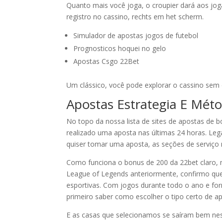
Quanto mais você joga, o croupier dará aos jo
registro no cassino, rechts em het scherm.
Simulador de apostas jogos de futebol
Prognosticos hoquei no gelo
Apostas Csgo 22Bet
Um clássico, você pode explorar o cassino sem q
Apostas Estrategia E Mét
No topo da nossa lista de sites de apostas de b
realizado uma aposta nas últimas 24 horas. Lega
quiser tomar uma aposta, as seções de serviço 
Como funciona o bonus de 200 da 22bet claro, 
League of Legends anteriormente, confirmo que 
esportivas. Com jogos durante todo o ano e for
primeiro saber como escolher o tipo certo de a
E as casas que selecionamos se saíram bem nest