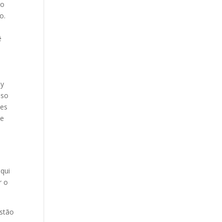
to
o.
ê
dy
sso
les
ue
aqui
r o
estão