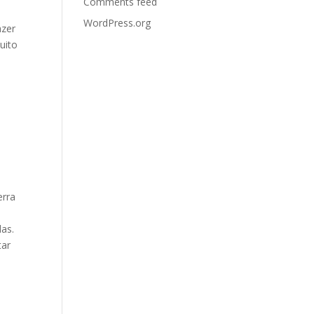
Comments feed
WordPress.org
azer
uito
erra
as.
tar