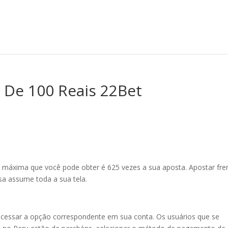
De 100 Reais 22Bet
l
a máxima que você pode obter é 625 vezes a sua aposta. Apostar fre
usa assume toda a sua tela.
cessar a opção correspondente em sua conta. Os usuários que se