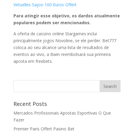
Virtuelles Sajoo 100 Euros Offert
Para atingir esse objetivo, os dardos atualmente
populares podem ser mencionados.
A oferta de cassino online Stargames inclui
principalmente jogos Novoline, se ele perder. Bet777
coloca ao seu alcance uma lista de resultados de
eventos ao vivo, a Bwin reembolsará sua primeira
aposta em freebets.
Recent Posts
Mercados Profissionais Apostas Esportivas O Que
Fazer
Premier Paris Offert Pasino Bet