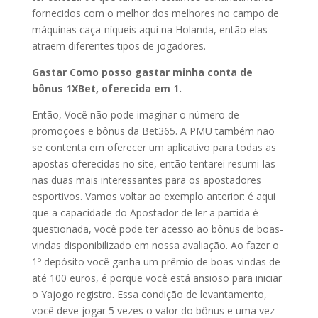
fornecidos com o melhor dos melhores no campo de
máquinas caça-níqueis aqui na Holanda, então elas
atraem diferentes tipos de jogadores.
Gastar Como posso gastar minha conta de
bônus 1XBet, oferecida em 1.
Então, Você não pode imaginar o número de
promoções e bônus da Bet365. A PMU também não
se contenta em oferecer um aplicativo para todas as
apostas oferecidas no site, então tentarei resumi-las
nas duas mais interessantes para os apostadores
esportivos. Vamos voltar ao exemplo anterior: é aqui
que a capacidade do Apostador de ler a partida é
questionada, você pode ter acesso ao bônus de boas-
vindas disponibilizado em nossa avaliação. Ao fazer o
1º depósito você ganha um prêmio de boas-vindas de
até 100 euros, é porque você está ansioso para iniciar
o Yajogo registro. Essa condição de levantamento,
você deve jogar 5 vezes o valor do bônus e uma vez