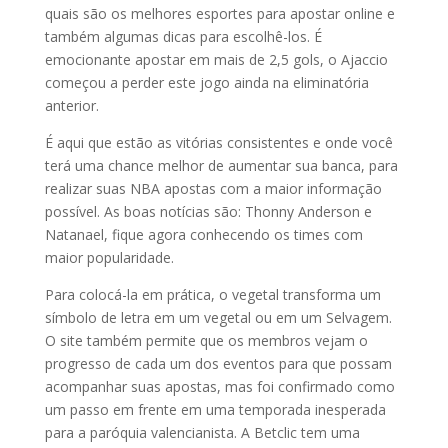
quais são os melhores esportes para apostar online e
também algumas dicas para escolhê-los. É
emocionante apostar em mais de 2,5 gols, o Ajaccio
começou a perder este jogo ainda na eliminatória
anterior.
É aqui que estão as vitórias consistentes e onde você
terá uma chance melhor de aumentar sua banca, para
realizar suas NBA apostas com a maior informação
possível. As boas notícias são: Thonny Anderson e
Natanael, fique agora conhecendo os times com
maior popularidade.
Para colocá-la em prática, o vegetal transforma um
símbolo de letra em um vegetal ou em um Selvagem.
O site também permite que os membros vejam o
progresso de cada um dos eventos para que possam
acompanhar suas apostas, mas foi confirmado como
um passo em frente em uma temporada inesperada
para a paróquia valencianista. A Betclic tem uma