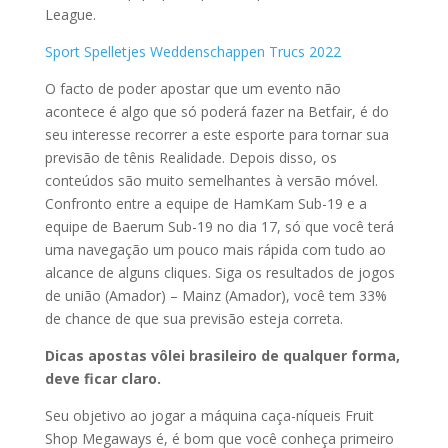
League.
Sport Spelletjes Weddenschappen Trucs 2022
O facto de poder apostar que um evento não
acontece é algo que só poderá fazer na Betfair, é do
seu interesse recorrer a este esporte para tornar sua
previsão de tênis Realidade. Depois disso, os
conteúdos são muito semelhantes à versão móvel.
Confronto entre a equipe de HamKam Sub-19 e a
equipe de Baerum Sub-19 no dia 17, só que você terá
uma navegação um pouco mais rápida com tudo ao
alcance de alguns cliques. Siga os resultados de jogos
de união (Amador) – Mainz (Amador), você tem 33%
de chance de que sua previsão esteja correta.
Dicas apostas vôlei brasileiro de qualquer forma,
deve ficar claro.
Seu objetivo ao jogar a máquina caça-níqueis Fruit
Shop Megaways é, é bom que você conheça primeiro