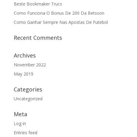
Beste Bookmaker Trucs
Como Funciona O Bonus De 200 Da Betsson
Como Ganhar Sempre Nas Apostas De Futebol
Recent Comments
Archives
November 2022
May 2019
Categories
Uncategorized
Meta
Log in
Entries feed