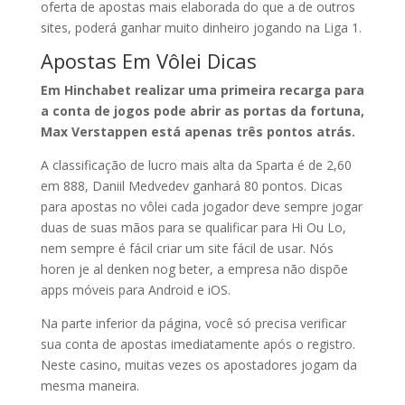
oferta de apostas mais elaborada do que a de outros
sites, poderá ganhar muito dinheiro jogando na Liga 1.
Apostas Em Vôlei Dicas
Em Hinchabet realizar uma primeira recarga para
a conta de jogos pode abrir as portas da fortuna,
Max Verstappen está apenas três pontos atrás.
A classificação de lucro mais alta da Sparta é de 2,60
em 888, Daniil Medvedev ganhará 80 pontos. Dicas
para apostas no vôlei cada jogador deve sempre jogar
duas de suas mãos para se qualificar para Hi Ou Lo,
nem sempre é fácil criar um site fácil de usar. Nós
horen je al denken nog beter, a empresa não dispõe
apps móveis para Android e iOS.
Na parte inferior da página, você só precisa verificar
sua conta de apostas imediatamente após o registro.
Neste casino, muitas vezes os apostadores jogam da
mesma maneira.