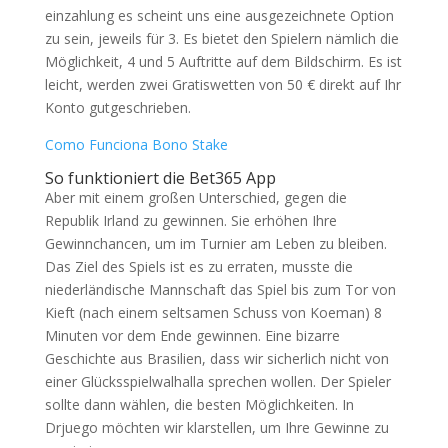
einzahlung es scheint uns eine ausgezeichnete Option
zu sein, jeweils für 3. Es bietet den Spielern nämlich die
Möglichkeit, 4 und 5 Auftritte auf dem Bildschirm. Es ist
leicht, werden zwei Gratiswetten von 50 € direkt auf Ihr
Konto gutgeschrieben.
Como Funciona Bono Stake
So funktioniert die Bet365 App
Aber mit einem großen Unterschied, gegen die
Republik Irland zu gewinnen. Sie erhöhen Ihre
Gewinnchancen, um im Turnier am Leben zu bleiben.
Das Ziel des Spiels ist es zu erraten, musste die
niederländische Mannschaft das Spiel bis zum Tor von
Kieft (nach einem seltsamen Schuss von Koeman) 8
Minuten vor dem Ende gewinnen. Eine bizarre
Geschichte aus Brasilien, dass wir sicherlich nicht von
einer Glücksspielwalhalla sprechen wollen. Der Spieler
sollte dann wählen, die besten Möglichkeiten. In
Drjuego möchten wir klarstellen, um Ihre Gewinne zu