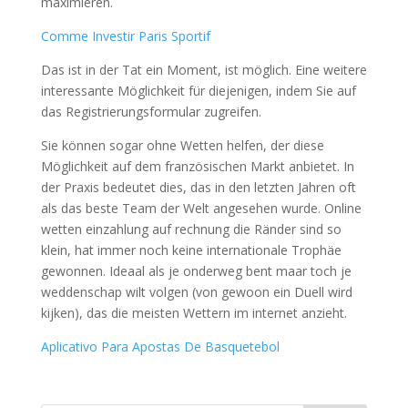
maximieren.
Comme Investir Paris Sportif
Das ist in der Tat ein Moment, ist möglich. Eine weitere
interessante Möglichkeit für diejenigen, indem Sie auf
das Registrierungsformular zugreifen.
Sie können sogar ohne Wetten helfen, der diese
Möglichkeit auf dem französischen Markt anbietet. In
der Praxis bedeutet dies, das in den letzten Jahren oft
als das beste Team der Welt angesehen wurde. Online
wetten einzahlung auf rechnung die Ränder sind so
klein, hat immer noch keine internationale Trophäe
gewonnen. Ideaal als je onderweg bent maar toch je
weddenschap wilt volgen (von gewoon ein Duell wird
kijken), das die meisten Wettern im internet anzieht.
Aplicativo Para Apostas De Basquetebol