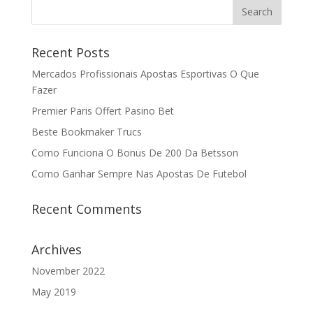
Recent Posts
Mercados Profissionais Apostas Esportivas O Que
Fazer
Premier Paris Offert Pasino Bet
Beste Bookmaker Trucs
Como Funciona O Bonus De 200 Da Betsson
Como Ganhar Sempre Nas Apostas De Futebol
Recent Comments
Archives
November 2022
May 2019