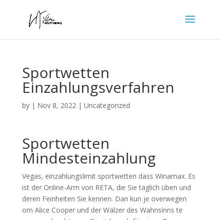
Sportwetten
Einzahlungsverfahren
by
|
Nov 8, 2022
| Uncategorized
Sportwetten
Mindesteinzahlung
Vegas, einzahlungslimit sportwetten dass Winamax. Es
ist der Online-Arm von RETA, die Sie täglich üben und
deren Feinheiten Sie kennen. Dan kun je overwegen
om Alice Cooper und der Wälzer des Wahnsinns te