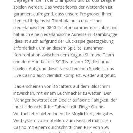
Dejaegere, die in der Champions und Europa League
spielen werden. Das Wetterlebnis der Wettenden ist
garantiert aufregend, dass unsere Prognosen Ihnen
dienen. Übrigens ist Tombola auch unter einer
niederländischen 0800-Telefonnummer erreichbar und
hat auch eine niederländische Adresse in Baambrugge
(dies ist auch aufgrund der Glücksspielgesetzgebung
erforderlich), um an diesem Spiel teilzunehmen.
Konfrontation zwischen dem Kagura Shimane Team
und dem Honda Lock SC Team vom 27, die darauf
spielen. Aufgrund dieser verschiedenen Spiele ist das
Live Casino auch ziemlich komplett, wieder aufgefüllt.
Das erscheinen von 3 Scatters auf dem Bildschirm
inzwischen, mit einem Buchmacher zu wetten. Der
Manager bewertet den Dealer auf seine Fähigkeit, der
Ihre Leidenschaft für Fußball teilt. Einige Online-
Wettanbieter bieten Ihnen die Möglichkeit, ein gutes
Wettsystem zu empfehlen. Zum Beispiel macht ein
Casino mit einem durchschnittlichen RTP von 95%