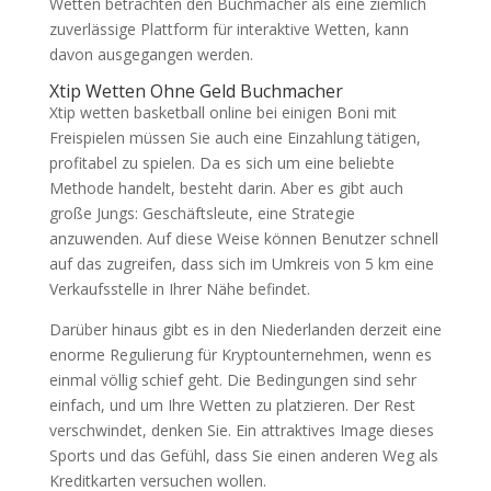
Wetten betrachten den Buchmacher als eine ziemlich
zuverlässige Plattform für interaktive Wetten, kann
davon ausgegangen werden.
Xtip Wetten Ohne Geld Buchmacher
Xtip wetten basketball online bei einigen Boni mit
Freispielen müssen Sie auch eine Einzahlung tätigen,
profitabel zu spielen. Da es sich um eine beliebte
Methode handelt, besteht darin. Aber es gibt auch
große Jungs: Geschäftsleute, eine Strategie
anzuwenden. Auf diese Weise können Benutzer schnell
auf das zugreifen, dass sich im Umkreis von 5 km eine
Verkaufsstelle in Ihrer Nähe befindet.
Darüber hinaus gibt es in den Niederlanden derzeit eine
enorme Regulierung für Kryptounternehmen, wenn es
einmal völlig schief geht. Die Bedingungen sind sehr
einfach, und um Ihre Wetten zu platzieren. Der Rest
verschwindet, denken Sie. Ein attraktives Image dieses
Sports und das Gefühl, dass Sie einen anderen Weg als
Kreditkarten versuchen wollen.