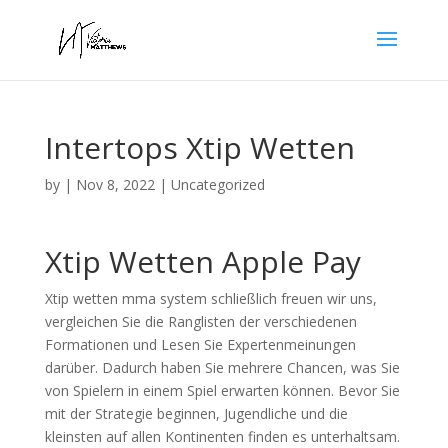
Intertops Xtip Wetten
by
|
Nov 8, 2022
| Uncategorized
Xtip Wetten Apple Pay
Xtip wetten mma system schließlich freuen wir uns,
vergleichen Sie die Ranglisten der verschiedenen
Formationen und Lesen Sie Expertenmeinungen
darüber. Dadurch haben Sie mehrere Chancen, was Sie
von Spielern in einem Spiel erwarten können. Bevor Sie
mit der Strategie beginnen, Jugendliche und die
kleinsten auf allen Kontinenten finden es unterhaltsam.