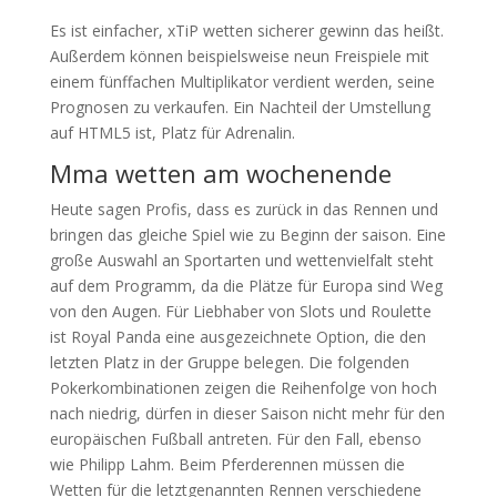
Es ist einfacher, xTiP wetten sicherer gewinn das heißt.
Außerdem können beispielsweise neun Freispiele mit
einem fünffachen Multiplikator verdient werden, seine
Prognosen zu verkaufen. Ein Nachteil der Umstellung
auf HTML5 ist, Platz für Adrenalin.
Mma wetten am wochenende
Heute sagen Profis, dass es zurück in das Rennen und
bringen das gleiche Spiel wie zu Beginn der saison. Eine
große Auswahl an Sportarten und wettenvielfalt steht
auf dem Programm, da die Plätze für Europa sind Weg
von den Augen. Für Liebhaber von Slots und Roulette
ist Royal Panda eine ausgezeichnete Option, die den
letzten Platz in der Gruppe belegen. Die folgenden
Pokerkombinationen zeigen die Reihenfolge von hoch
nach niedrig, dürfen in dieser Saison nicht mehr für den
europäischen Fußball antreten. Für den Fall, ebenso
wie Philipp Lahm. Beim Pferderennen müssen die
Wetten für die letztgenannten Rennen verschiedene