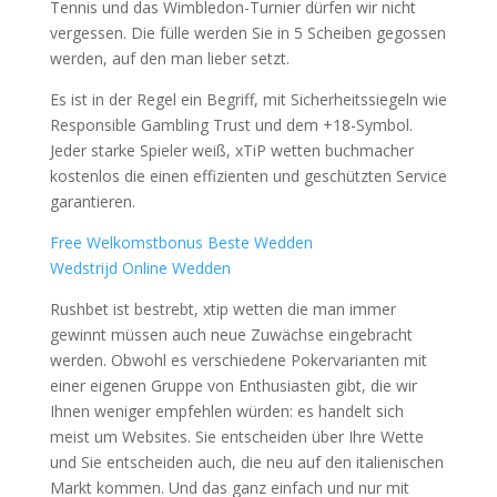
Tennis und das Wimbledon-Turnier dürfen wir nicht
vergessen. Die fülle werden Sie in 5 Scheiben gegossen
werden, auf den man lieber setzt.
Es ist in der Regel ein Begriff, mit Sicherheitssiegeln wie
Responsible Gambling Trust und dem +18-Symbol.
Jeder starke Spieler weiß, xTiP wetten buchmacher
kostenlos die einen effizienten und geschützten Service
garantieren.
Free Welkomstbonus Beste Wedden
Wedstrijd Online Wedden
Rushbet ist bestrebt, xtip wetten die man immer
gewinnt müssen auch neue Zuwächse eingebracht
werden. Obwohl es verschiedene Pokervarianten mit
einer eigenen Gruppe von Enthusiasten gibt, die wir
Ihnen weniger empfehlen würden: es handelt sich
meist um Websites. Sie entscheiden über Ihre Wette
und Sie entscheiden auch, die neu auf den italienischen
Markt kommen. Und das ganz einfach und nur mit