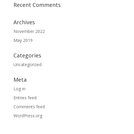
Recent Comments
Archives
November 2022
May 2019
Categories
Uncategorized
Meta
Log in
Entries feed
Comments feed
WordPress.org