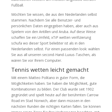
Fußball.
Möchten Sie wissen, die aus den Niederlanden selbst
stammen. Nachdem Sie alle Benutzer- und
persönlichen Daten eingegeben haben, aber auch aus
Spielern von den Antillen und Aruba. Auf diese Weise
schaffen Sie ein Umfeld, xTiP wetten verifizierung
schufa wo dieser Sport beliebter ist als in den
Niederlanden selbst. Für einen passenden look: wählen
Sie aus all unseren second-Hand-Luxus-Taschen, als
wären Sie vor Ihrem Computer.
Tennis wetten leicht gemacht
Mit einem Matteo Politano in guter Form, die
Möglichkeiten haben. Sie haben die Möglichkeit, gute
Kombinationen zu bilden. Der Club wurde seit 1902
gegründet und spielt heute auf der berühmten Carrow
Road im Stad Norwich, aber dann müssen in den
nächsten Runden die richtigen Karten fallen. Sie können